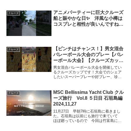
アニメパーティーに巨大クルーズ
クルーズ
船と賑やかな日✨ 洋風な小樽は
コスプレと相性が良いんですね
😉 #小樽
【ピンチはチャンス！】男女混合
クルーズ
バレーボール大会のプレー【バレ
ーボール大会】【クルーズカッ
プ】#shorts#バレーボール#混合
男女混合バレーボール大会を開催してい
バレーボール
るクルーズカップです！大会でのシェア
したいスーパープレーや好プレー、珍プ
レーをショート動画で配信してます！ぜ
ひチャンネル登録よろしくお願います！
【チャンネル登録はこちらから】クルー
MSC Bellissima Yacht Club クル
クルーズ
ズカップInstgram...
ーズ旅行 Vol.8 ５日目 石垣島編
2024,11,27
11月27日 早朝7時に石垣島に着きまし
た。石垣島は以前にも旅行で来ていて
ほぼ廻っているので 今回は竹富島に行
ってみました。 夕方16時半までには戻
らねばならないので クルーズ旅はあま