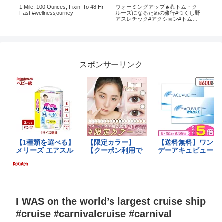
せ
1 Mile, 100 Ounces, Fixin’ To 48 Hr
ウォーミングアップ🔥💪トム・ク
ス
解
Fast #wellnessjourney
ルーズになるための修行#つくし野
ラ
アスレチック#アクション#トムク
ルーズ#みんみん#観光#遊園地#レ
ジャー
スポンサーリンク
I WAS on the world’s largest cruise ship
#cruise #carnivalcruise #carnival