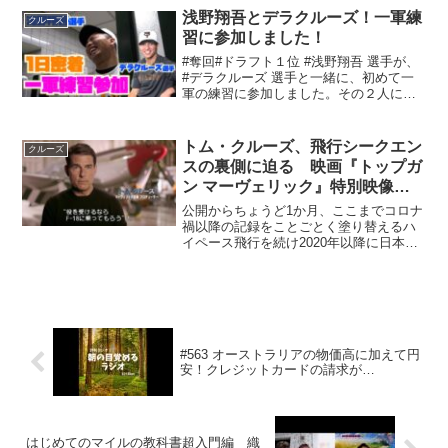
りゆっくりと観光は出来ませんが お天
浅野翔吾とデラクルーズ！一軍練
クルーズ
気が良くて皆さん助...
習に参加しました！
#奪回#ドラフト１位 #浅野翔吾 選手が、
#デラクルーズ 選手と一緒に、初めて一
軍の練習に参加しました。その２人に球
団カメラが密着しました。※当チャンネ
ルにアップされた動画の無断転載は禁止
ですチャンネル登録はこちら↓最新の情報
トム・クルーズ、飛行シークエン
クルーズ
や選手の姿は巨...
スの裏側に迫る 映画『トップガ
ン マーヴェリック』特別映像
【2022年5月27日公開】
公開からちょうど1か月、ここまでコロナ
禍以降の記録をことごとく塗り替えるハ
イペース飛行を続け2020年以降に日本で
公開された実写映画のNo.1を邁進中の映
画『トップガン マーヴェリック』より新
たな特別映像が到着！ ”本物”を追求する
トム・ク...
#563 オーストラリアの物価高に加えて円
安！クレジットカードの請求が…
はじめてのマイルの教科書超入門編 織