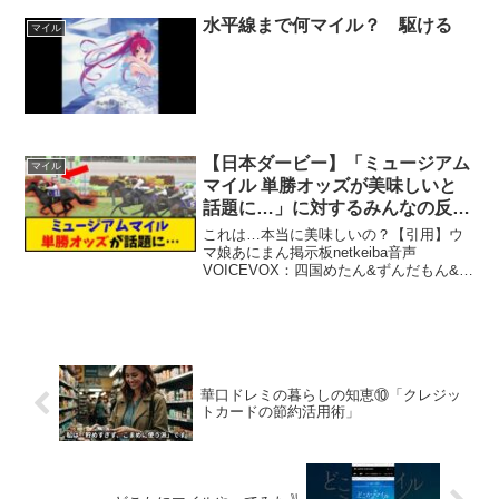
スナー同士のトラブル、また他の配信者
の宣伝や当チャンネルを他の配信での宣
水平線まで何マイル？ 駆ける
マイル
伝行為は禁止です連投コ...
【日本ダービー】「ミュージアム
マイル
マイル 単勝オッズが美味しいと
話題に…」に対するみんなの反応
【反応集】
これは…本当に美味しいの？【引用】ウ
マ娘あにまん掲示板netkeiba音声
VOICEVOX：四国めたん&ずんだもん&春
日部つむぎ&もち子さん※この動画で使用
されている写真、映像は引用の範囲で利
用させていただいている物です。権利等
は各権利者...
華口ドレミの暮らしの知恵⑩「クレジッ
トカードの節約活用術」