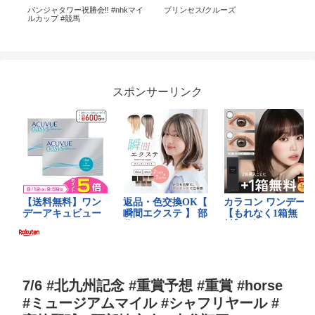
ー
パンジャタワー祝勝会‼︎ #nhkマイ
プリンセス/クルーズ
Crui
ルカップ #競馬
🇳🇴
星
#tra
#cru
スポンサーリンク
7/6 #北九州記念 #重賞予想 #重賞 #horse
#ミュージアムマイル #シャフリヤール #