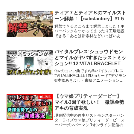
ティア７とティア８のマイルスト
マイル
ーン解禁！【satisfactory】#1５
解禁できるところまで解禁しました！ホ
バーパックをつかってまったり工場建設
できる！あとは新素材などいっぱいあり
ました 次回は硫酸を生産したいと思い
ますアップデート４以来のサティスファ
クトリーで原子力発電設置までプレー済
バイタルブレス:シュラウドモン
マイル
みアップデート８では土地...
とマイルがヤバすぎたラストミッ
ション!! 12:VITALBRACELET
0pvの曲いい曲ですね!!#バイタルブレス
#VITALBRACELET#Dimカード#デジモン
©本郷あきよし・東映アニメーション
©BANDAI
【ウマ娘プリティーダービー】
マイル
マイル3因子欲しい！ 微課金勢
アキの育成実況
現在配信中の再生リストモンスターハン
ターライズウマ娘プリティーダービース
ーパーボンバーマンRオンライン配信のル
ール誹謗、中傷、暴言、過度な煽り、リ