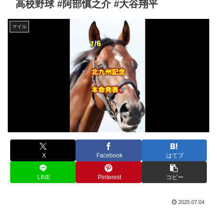
高校野球 #阿部慎之介 #大谷翔平
マイル
X
Facebook
はてブ
LINE
Pinterest
コピー
2025.07.04