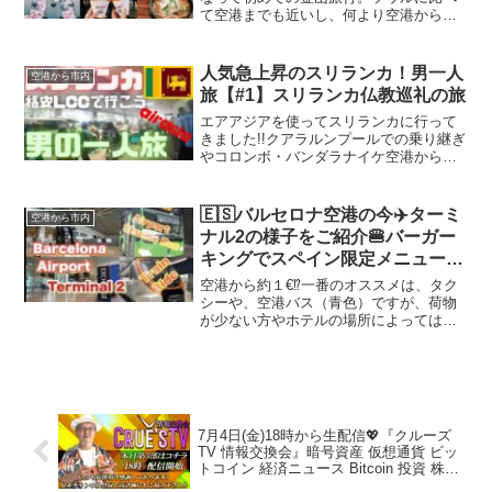
て空港までも近いし、何より空港から市
内まで30分程で行けるのが最高すぎる😍
美味しい物いっぱい食べて観光もいっぱ
いして…Healingいっぱいできました🍀
人気急上昇のスリランカ！男一人
空港から市内
旅【#1】スリランカ仏教巡礼の旅
エアアジアを使ってスリランカに行って
きました!!クアラルンプールでの乗り継ぎ
やコロンボ・バンダラナイケ空港から市
内へ移動し、古都キャンディまでをレポ
ートします。今回の旅の目的は「瞑想修
行」電気もガスも水道も無い、人里離れ
🇪🇸バルセロナ空港の今✈️ターミ
空港から市内
た瞑想センターに約1...
ナル2の様子をご紹介🍔バーガー
キングでスペイン限定メニュー
バルセロナ空港から市内へレンフ
空港から約１€⁉️一番のオススメは、タク
ェ（電車）で格安で行く方法❗️空
シーや、空港バス（青色）ですが、荷物
が少ない方やホテルの場所によっては、
港バスのチケット購入方法🎫スペ
こちらの方法もおすすめ。また、スペイ
イン旅行
ンはストライキなど時々ハプニングもお
きるので、色々なルートを知っていると
いざというとき安心か...
7月4日(金)18時から生配信💖『クルーズ
TV 情報交換会』暗号資産 仮想通貨 ビッ
トコイン 経済ニュース Bitcoin 投資 株式
市場 不動産投資 為替 BTC XRP ETH