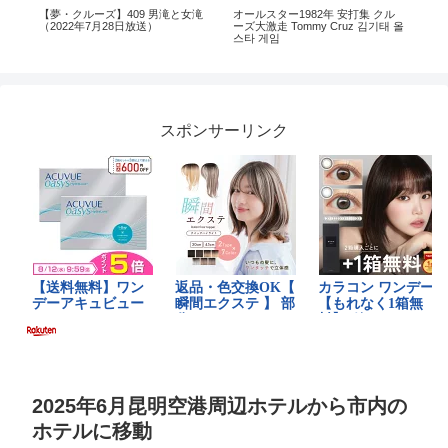
S制
【夢・クルーズ】409 男滝と女滝
オールスター1982年 安打集 クル
Cred
（2022年7月28日放送）
ーズ大激走 Tommy Cruz 김기태 올
스타 게임
スポンサーリンク
2025年6月昆明空港周辺ホテルから市内の
ホテルに移動