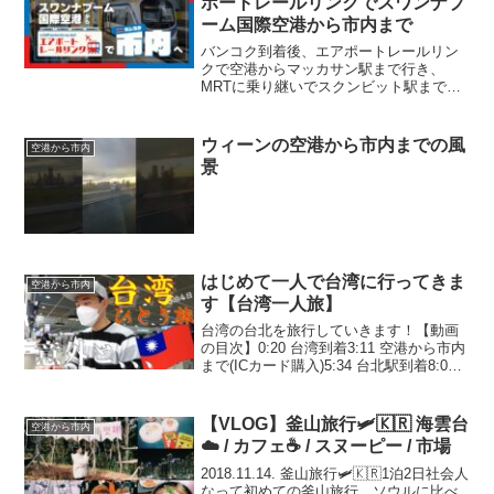
ポートレールリンクでスワンナプ
ーム国際空港から市内まで
バンコク到着後、エアポートレールリン
クで空港からマッカサン駅まで行き、
MRTに乗り継いでスクンビット駅まで行
ってみました！※本動画は下記動画の後
半部分を切り抜いたものとなります 空
港からバンコク市内までの移動方法を網
ウィーンの空港から市内までの風
空港から市内
羅した完全版はこちら↓ス...
景
はじめて一人で台湾に行ってきま
空港から市内
す【台湾一人旅】
台湾の台北を旅行していきます！【動画
の目次】0:20 台湾到着3:11 空港から市内
まで(ICカード購入)5:34 台北駅到着8:05
牛肉麺11:01 台北駅から歩いて行ける夜
市18:43 紅茶のお土産20:34 台湾のデザー
ト(豆花)2...
【VLOG】釜山旅行🛩🇰🇷 海雲台
空港から市内
☁️ / カフェ☕️ / スヌーピー / 市場
2018.11.14. 釜山旅行🛩🇰🇷1泊2日社会人
なって初めての釜山旅行。ソウルに比べ