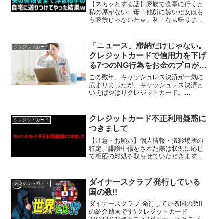
私「よし！引っ越そうか」娘「そ
【スカッとする話】家族で食事に行くと
うしよう」その後、旅行から帰っ
私の席がない…母「他所に嫁いだ女はも
う家族じゃないわｗ」私「なら帰りま
てきた夫はｗ【修羅場】【朗読】
す」3時間後、半狂乱の母から電話→私
「…」無視するとｗ【修羅場】＼チャン
ネル登録はこちらから！／チャンネル登
「ニュース」滞納だけじゃない。
クレジットカード
録していただけると、次作へ...
クレジットカードで信用力を下げ
る7つのNG行為をお金のプロが解
説
この数年、キャッシュレス決済が一気に
広まりましたが、キャッシュレス決済と
いえばやはりクレジットカード。
JCB「クレジットカードに関する総合調
査（2021年度版）」によると、クレジッ
トカードの保有率は85.9％と、他のキャ
クレジットカード不正利用疑惑に
クレジットカード
ッシュレス決済手段を...
つきまして
【注意・お願い】個人情報・撮影場所の
特定、誹謗中傷をされた際は状況に応じ
て相応の対処を取らせていただきます。--
---- ✂︎ｷﾘﾄﾘｾﾝ ✂︎------ 【YouTube】朝日日
向/Hinata Asahi朝日日向～ココナッツ・
ベガ～朝...
ダイナースクラブ 発行している
クレジットカード
国の数!!
ダイナースクラブ 発行している国の数!!
の紹介動画です#クレジットカード