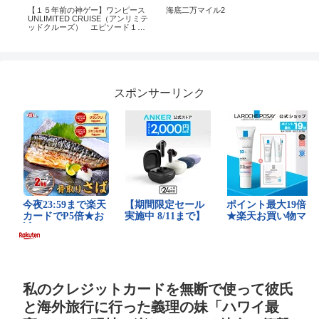
【１５年前の神ゲー】ワンピース
海底二万マイル2
バ
UNLIMITED CRUISE（アンリミテ
食べ
ッドクルーズ） エピソード１
波に揺れる秘宝・第９話
スポンサーリンク
私のクレジットカードを無断で使って彼氏
と海外旅行に行った義理の妹「ハワイ最