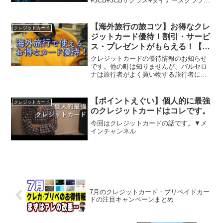
#JCB#JCBザクラス#ダイナースクラブ#
ダイナースクラブプレミアムカード#三井
住友カードプラチナ#アメックスプラチナ
#ラグジュアリカード#ラグジュアリーカ
【海外旅行の旅コツ】お得なクレ
クレジットカード
ード
ジットカード優待！割引・サービ
ス・プレゼントがもらえる！【国
内のレストランやショップでも使
クレジットカードの優待情報のお知らせ
える】
です。他の町は知りませんが、バルセロ
ナは旅行者がよく買い物する旅行者に人
気のお店が含まれているのですが、使っ
てる人・情報を知ってる人に会ったこと
がありません。人気店は「利用者が来
【ポイントえぐい】個人的に最強
クレジットカード
る」と言っていたので、もち...
のクレジットカードはコレです。
今回はクレジットカードの話です。▼メ
インチャンネル
7月のクレジットカード・プリペイドカー
ドの注目キャンペーンまとめ