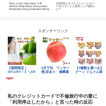
Navy cruise ship status ⚓🚢
【全部言える？】クレジットカー
【
：
#shorts #ship #navy #navystatus
ド7大ブランドと世界シェア国内シ
信！
弾の
#motivation #navymotivation #army
ェア
ズ】
を
VTu
ー
社の
スポンサーリンク
私のクレジットカードで不倫旅行中の妻に
「利用停止したから」と言った時の反応