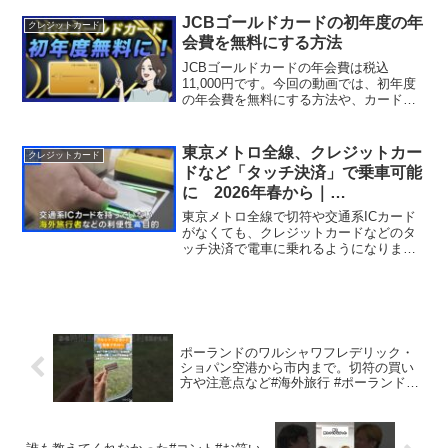
JCBゴールドカードの初年度の年
クレジットカード
会費を無料にする方法
JCBゴールドカードの年会費は税込
11,000円です。今回の動画では、初年度
の年会費を無料にする方法や、カード年
会費優待キャッシュバックを利用し年会
費を安くする方法を紹介しています！▼
元記事はこちら【目次】00:00 intro00:45
東京メトロ全線、クレジットカー
クレジットカード
...
ドなど「タッチ決済」で乗車可能
に 2026年春から｜
TBS NEWS DIG
東京メトロ全線で切符や交通系ICカード
がなくても、クレジットカードなどのタ
ッチ決済で電車に乗れるようになりま
す。東京メトロはきのう、タッチ決済が
可能なクレジットカードやデビットカー
ド、また、それらの機能を搭載したスマ
ートフォンを自動改札機に...
ポーランドのワルシャワフレデリック・
ショパン空港から市内まで。切符の買い
方や注意点など#海外旅行 #ポーランド #
電車