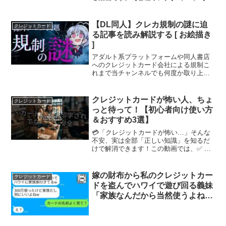
ルカード】【ポイントサイト】お得にク
レカを取得可能な、ポイントサイトのリ
ンクです。ハピタスちょびリッチ【過去
【DL同人】クレカ規制の謎に迫
クレジットカード
動画リンク】今回の動画...
る記事を読み解説する [ お絵描き
]
アダルト系プラットフォームや同人書店
へのクレジットカード会社による規制こ
れまで当チャンネルでも何度か取り上げ
てきた。だが、どうやら、考えていたよ
り複雑な構造がありそうで…？？「クレ
カの表現規制、真犯人は誰か 見えてき
クレジットカードが怖い人、ちょ
クレジットカード
た“構造的原因”を解説す...
っと待って！【初心者向け使い方
＆おすすめ3選】
💳「クレジットカードが怖い…」そんな
不安、実は全部「正しい知識」を知るだ
けで解消できます！この動画では、✅ ク
レカが怖いと思われる理由✅ それを防ぐ
カンタンな対策✅ 初心者におすすめの使
い方✅ 安心して使えるクレカ3選を、3分
嫁の財布から私のクレジットカー
クレジットカード
でわかりやすく...
ドを盗んでハワイで遊び回る義妹
「家族なんだから当然使うよね
w」→そのとき彼女の反応がwww