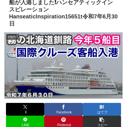
船が入港しました❗️ハンセアティックイン
スピレーション
HanseaticInspiration15651t令和7年6月30
日
クルーズ
X
Facebook
はてブ
LINE
Pinterest
コピー