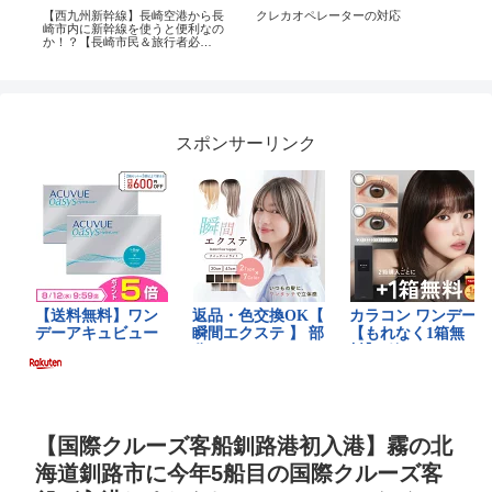
r
【西九州新幹線】長崎空港から長
クレカオペレーターの対応
50
崎市内に新幹線を使うと便利なの
か！？【長崎市民＆旅行者必
見！？】
スポンサーリンク
【国際クルーズ客船釧路港初入港】霧の北
海道釧路市に今年5船目の国際クルーズ客