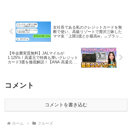
したかったのですが、気づけばもう一月
も終わりそう…。遅くなりましたがご挨
拶に参りました！明けましておめでとう
ございます。本年も宜し...
女社長である私のクレジットカードを無
断で使い、高級リゾートで贅沢三昧した
ママ友「上限1億とか最高w」→ブラック
カードを使いこなす彼女をあえて放置し
たらどうなったかwww
【年会費実質無料】JALマイルが
1.125%！高還元で特典も厚いクレジット
カード3選を徹底解説！【ANA 高還元 セ
ゾンパール アメックス プライオリティパ
ス プラチナ】
コメント
コメントを書き込む
ホーム
クルーズ