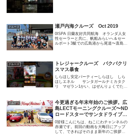
瀬戸内海クルーズ Oct 2019
クルーズ
0ISPA 日蘭友好共同航海 オランダ人女
性セーラーと共に、帆船みらいへ＆セー
ルボート3艇での広島港から尾道〜直島ま
でのクルーズ
トレジャークルーズ バクバクリ
クルーズ
スマス暴食
しらほし安定パーティーしらほし しら
ほしエネル サンタガールナミカタク
リ マゼラン1かい、はぜんりょくでたお
す。たおさないとシビレしてきます。2か
い、はウサギさん。1ターンと2ターンの
ウサギはぜんりょくでたおしましょ。3タ
今更過ぎる年末年始のご挨拶。広
クルーズ
ーンのヤツはこう...
島LECTモーニングクルーズ〜ND
ロードスターでサンタドライブを
してみたぞーい
0皆様こんにちは、ねこにわチャンネルの
赤瀬です。前回の動画を大晦日にアップ
して、できればそのまま新年のご挨拶を