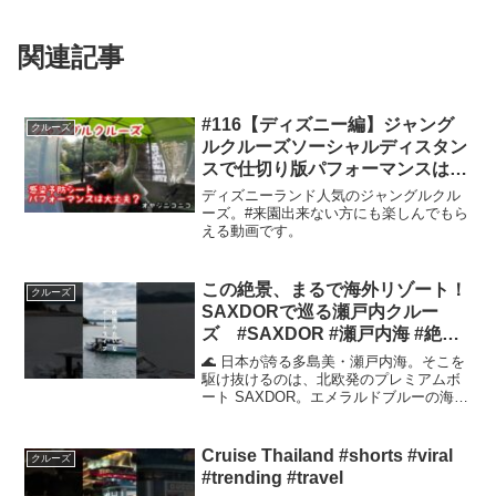
関連記事
#116【ディズニー編】ジャング
クルーズ
ルクルーズソーシャルディスタン
スで仕切り版パフォーマンスは大
丈夫？
ディズニーランド人気のジャングルクル
ーズ。#来園出来ない方にも楽しんでもら
える動画です。
この絶景、まるで海外リゾート！
クルーズ
SAXDORで巡る瀬戸内クルー
ズ #SAXDOR #瀬戸内海 #絶景
#ラグジュアリー #ボートライフ #
🌊 日本が誇る多島美・瀬戸内海。そこを
クルージング #Shorts
駆け抜けるのは、北欧発のプレミアムボ
ート SAXDOR。エメラルドブルーの海、
島々のシルエット、そして贅沢な時間。
🎥 今回はそんな「海のラグジュアリー体
験」をショートでお届け。🚤 SAXDOR体
Cruise Thailand #shorts #viral
クルーズ
験の詳細...
#trending #travel