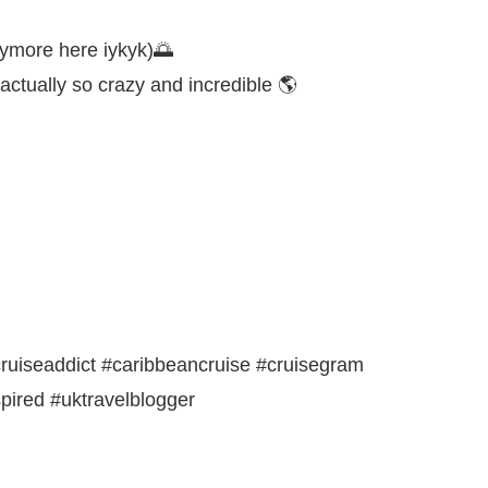
nymore here iykyk)🌅
actually so crazy and incredible 🌎
#cruiseaddict #caribbeancruise #cruisegram
spired #uktravelblogger