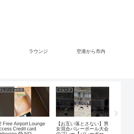
ラウンジ
空港から市内
クレジットカード
クルーズ
クルーズ
2 Free Airport Lounge
【お互い落とさない】男
【ブロ
ccess Credit card
女混合バレーボール大会
女混合
nboxing 😱 NO
のプレー【バレーボール
のプレ