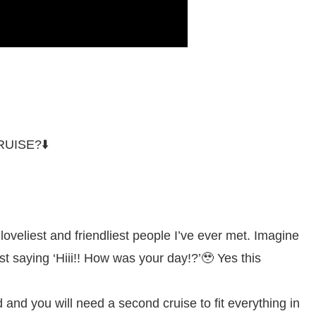
UISE?⬇️
loveliest and friendliest people I’ve ever met. Imagine
st saying ‘Hiii!! How was your day!?’🥹 Yes this
 and you will need a second cruise to fit everything in