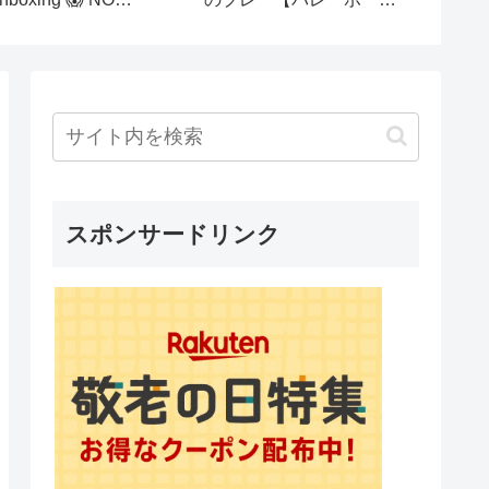
PEND
大会】【クルーズカッ
大会】
EQUIREMENT
プ】#shorts #バレーボー
プ】#sh
ル #混合バレーボール
ル#混
スポンサードリンク