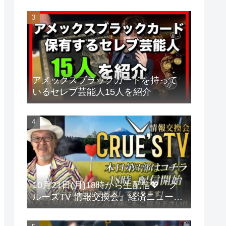
アメックスブラックカードを持って
いるセレブ芸能人15人を紹介
10月21日(月)18時から生配信💖『ク
ルーズTV 情報交換会』経済ニュース
投資 株式市場 新NISA 投資信託 仮想
通貨 ビットコイン 不動産投資 為替