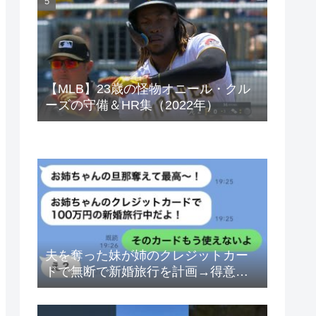
ベトナムドン イラクディナール
【MLB】23歳の怪物オニール・クル
ーズの守備＆HR集（2022年）
夫を奪った妹が姉のクレジットカー
ドで無断で新婚旅行を計画→得意げ
な妹に「カードは解約したから」と
伝えた時の反応が…ｗ