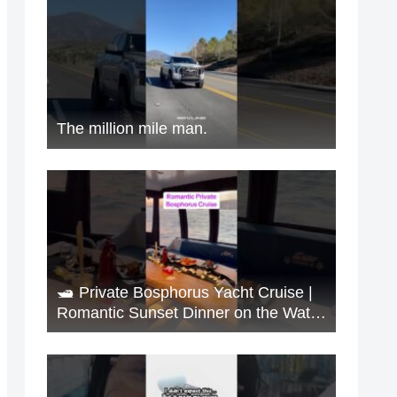
The million mile man.
🛥️ Private Bosphorus Yacht Cruise |
Romantic Sunset Dinner on the Water
🇹🇷✨