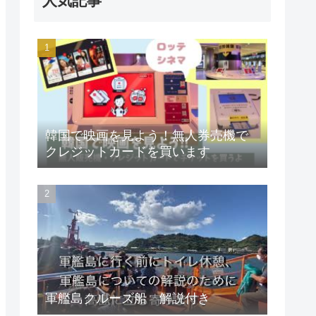
人気記事
韓国で映画を見よう！無人券売機で
クレジットカードを買います
軍艦島クルーズ船 解説付き