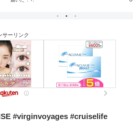
S
R
ンサーリンク
 #virginvoyages #cruiselife