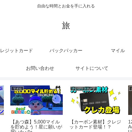
自由な時間とお金を手に入れる
旅
レジットカード
バックパッカー
マイル
お問い合わせ
サイトについて
マイル
クレジットカード
】
【あつ森】5,000マイル
【カーボン素材】クレジ
1
を貯めよう！星に願いが
ットカード登場！？
A
届いた･:*+.
U