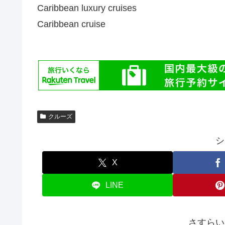
Caribbean luxury cruises
Caribbean cruise
クルーズ
シ
X
LINE
さすらい