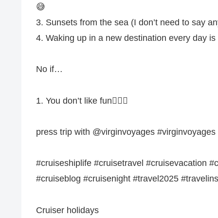
😅
3. Sunsets from the sea (I don’t need to say a
4. Waking up in a new destination every day is 
No if…
1. You don’t like fun🙅🏽‍♀️
press trip with @virginvoyages #virginvoyages
#cruiseshiplife #cruisetravel #cruisevacation 
#cruiseblog #cruisenight #travel2025 #travelin
Cruiser holidays