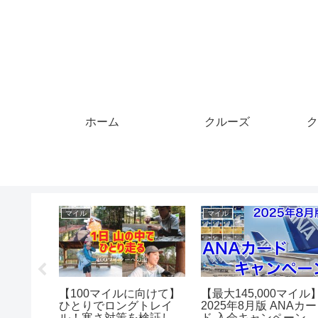
ホーム
クルーズ
ク
マイル
マイル
】12年
【100マイルに向けて】
【最大145,000マイル
待のマイ
ひとりでロングトレイ
2025年8月版 ANAカー
期待
ル！寒さ対策を検証した
ド 入会キャンペーン