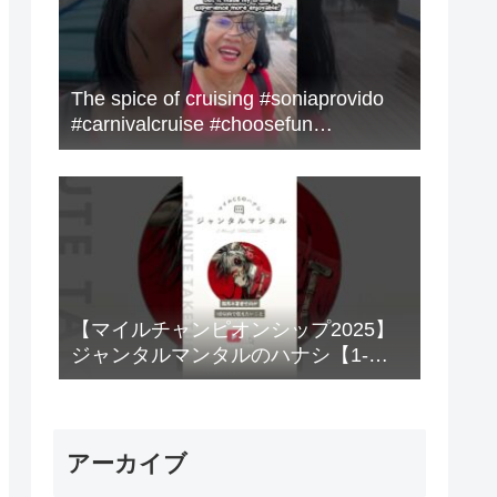
The spice of cruising #soniaprovido
#carnivalcruise #choosefun
#adventure #cruise #fun
【マイルチャンピオンシップ2025】
ジャンタルマンタルのハナシ【1-
MINUTE】#競馬
アーカイブ