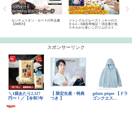
センチュリオン・カードの申込書
ジャングルクルーズミッキーのス
ト
しま
【AMEX】
キル1～3成長率検証！消去量が低
る
スキルから多いこのツムのコイン
稼ぎ力はどう？【こうへいさん】
【ツムツム】
スポンサーリンク