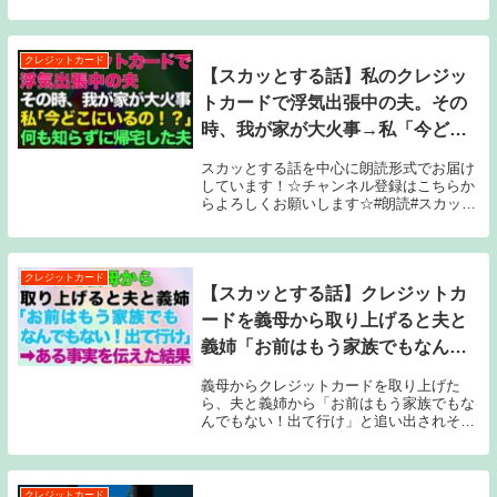
クレジットカード
【スカッとする話】私のクレジッ
トカードで浮気出張中の夫。その
時、我が家が大火事→私「今どこ
にいるの！？」夫「家だけど？」
スカッとする話を中心に朗読形式でお届け
→何も知らずに帰宅した浮気夫
しています！☆チャンネル登録はこちらか
らよろしくお願いします☆#朗読#スカッと
する話#スカッと#スカッと子猫#嫁姑#義母
#姑#義両親#嫁いびり#旦那#修羅場#スッキ
リ#夫#トメ#スッキリする話#離婚#離...
クレジットカード
【スカッとする話】クレジットカ
ードを義母から取り上げると夫と
義姉「お前はもう家族でもなんで
もない！出て行け」→ある事実を
義母からクレジットカードを取り上げた
伝えた結果
ら、夫と義姉から「お前はもう家族でもな
んでもない！出て行け」と追い出されそう
に。しかし、ある重大な事実を伝えたこと
で状況は一変！痛快な逆転劇の結末をぜひ
ご覧ください✨🔻#スカッとする話 #家族問
題 #逆転...
クレジットカード