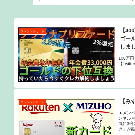
【4
クレジットカード
ゴー
しま
100万
【Twitt
【み
クレジットカード
▲メン
ンネル⇒
気に3倍
き」が酷