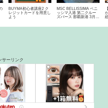
の
BUYMA初心者講座2 ク
MSC BELLISSIMA ベニ
レジットカードを用意し
ッシマ入港 第二クルー
よう
ズバース 那覇新港 3月
13日 OKINAWA NAHA
ク
ンサーリンク