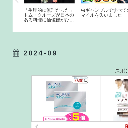
初見プレ
「生理的に無理だった」
虫ギャンブルですべて
マスイヴ
トム・クルーズが日本の
マイルを失いました
緒に過ご
ある料理に価値観がひっ
訳アリク
くり返った衝撃の真相 #
【新人
海外の反応 #日本称賛
#shorts
2024-09
スポ