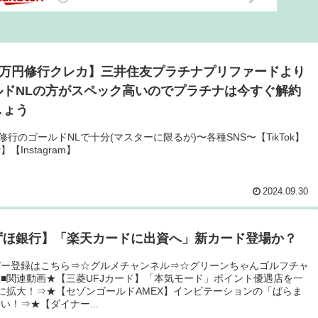
00万円修行クレカ】三井住友プラチナプリファードより
ルドNLの方がスペック高いのでプラチナは今すぐ解約
しょう
円修行のゴールドNLで十分(マスターに限るが)〜各種SNS〜【TikTok】
er】【Instagram】
2024.09.30
ずほ銀行】「楽天カードに出資へ」新カード登場か？
バー登録はこちら⇒☆グルメチャンネル⇒☆グリーンちゃんゴルフチャ
■関連動画★【三菱UFJカード】「本気モード」ポイント優遇店を一
に拡大！⇒★【セゾンゴールドAMEX】インビテーションの「ばらま
い！⇒★【ダイナー...