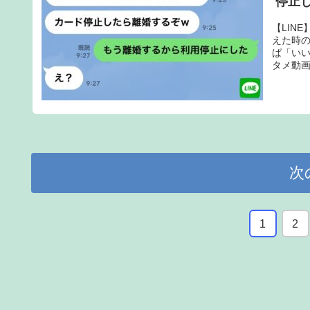
停止
【LIN
えた時
ば「いい
タメ動画
次
1
2