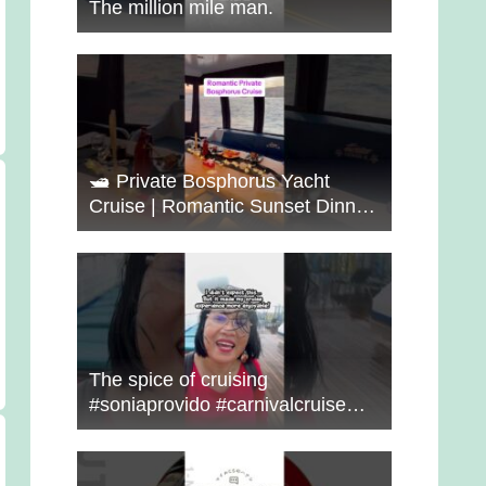
The million mile man.
🛥️ Private Bosphorus Yacht
Cruise | Romantic Sunset Dinner
on the Water 🇹🇷✨
The spice of cruising
#soniaprovido #carnivalcruise
#choosefun #adventure #cruise
#fun