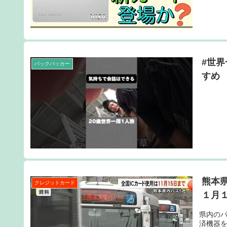
#世界一
バックパッカー
すめ
熊本
クレジットカード
１月１５
県内の
済機器