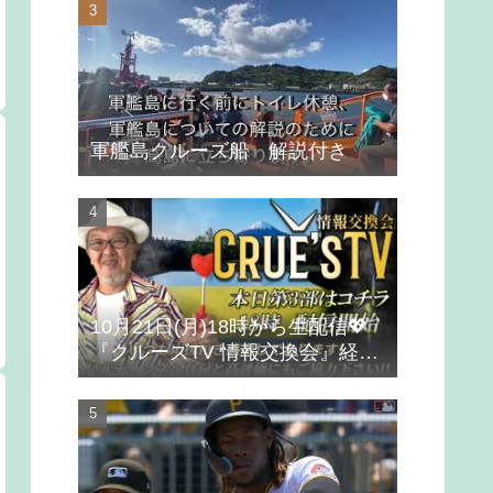
軍艦島クルーズ船 解説付き
10月21日(月)18時から生配信💖
『クルーズTV 情報交換会』経済
ニュース 投資 株式市場 新NISA
投資信託 仮想通貨 ビットコイン
不動産投資 為替 ベトナムドン イ
ラクディナール