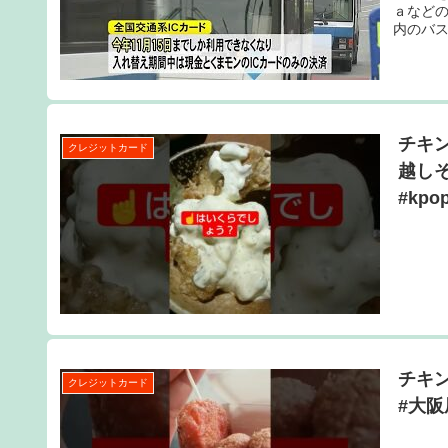
ａなど
内のバス
チキン
クレジットカード
越しそ
#kpo
チキン
クレジットカード
#大阪屋