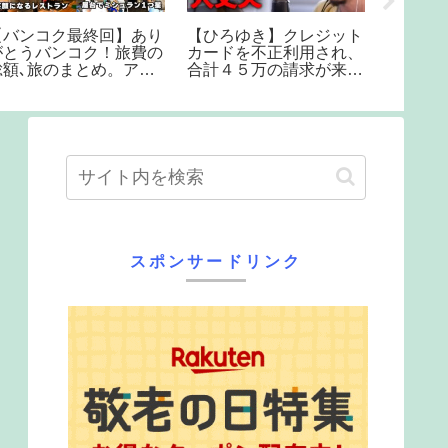
【バンコク最終回】あり
【ひろゆき】クレジット
新型フ
がとうバンコク！旅費の
カードを不正利用され、
クルー
総額､旅のまとめ。アラ
合計４５万の請求が来ま
ドライ
サー男子の海外バックパ
した。
行 
ッカーひとり旅。バンコ
裳岬
 #15
スポンサードリンク