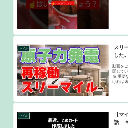
スリ
マイル
した
動画をご
開して
※ 重要
ければ速
【マ
マイル
話 #s