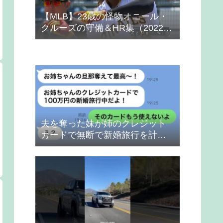
【MLB】23歳の怪物オニール・
クルーズの守備＆HR集（2022
年）
夫を奪った妹が姉のクレジット
カードで無断で新婚旅行を計画
→得意げな妹に「カードは解約
したから」と伝えた時の反応
が…ｗ