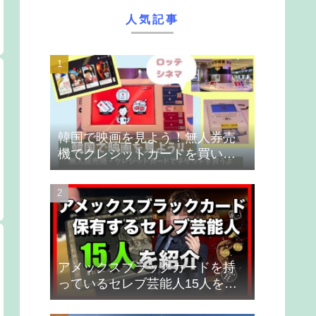
人気記事
韓国で映画を見よう！無人券売
機でクレジットカードを買いま
す
アメックスブラックカードを持
っているセレブ芸能人15人を紹
介