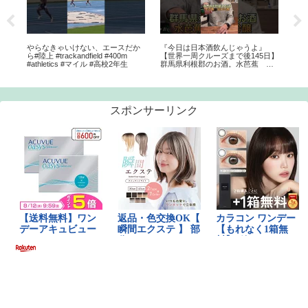
やらなきゃいけない、エースだか
『今日は日本酒飲んじゃうよ』
【
ら#陸上 #trackandfield #400m
【世界一周クルーズまで後145日】
20
#athletics #マイル #高校2年生
群馬県利根郡のお酒。水芭蕉 純
差
米吟醸。3,300円。フルーティな香
ん
りに米の旨味が感じられ酸味もあ
ト
り美味しいです🍶#日本酒 #世界一
周
スポンサーリンク