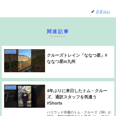
さすらい
関連記事
クルーズ
クルーズトレイン「ななつ星」#
ななつ星in九州
クルーズ
4年ぶりに来日したトム・クルー
ズ、通訳スタッフを気遣う
#Shorts
ハリウッド俳優のトム・クルーズ（59）が