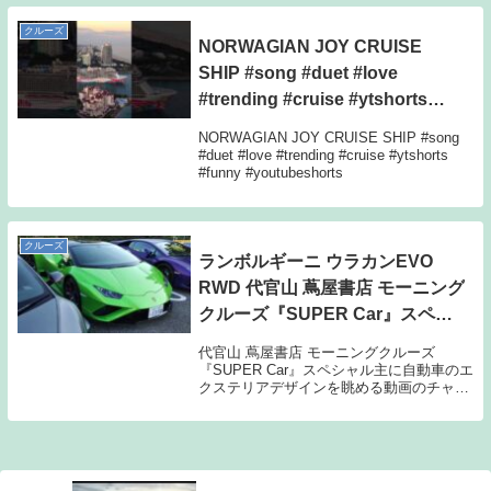
ルーズが韓国を訪れるのは今回が10回目
だ。
クルーズ
NORWAGIAN JOY CRUISE
SHIP #song #duet #love
#trending #cruise #ytshorts
#funny #youtubeshorts
NORWAGIAN JOY CRUISE SHIP #song
#duet #love #trending #cruise #ytshorts
#funny #youtubeshorts
クルーズ
ランボルギーニ ウラカンEVO
RWD 代官山 蔦屋書店 モーニング
クルーズ『SUPER Car』スペシ
ャル
代官山 蔦屋書店 モーニングクルーズ
『SUPER Car』スペシャル主に自動車のエ
クステリアデザインを眺める動画のチャン
ネル m (_ _) mもしよかったらチャンネル
登録いただけると励みになります (m´・
ω・｀)m …Webサイトも運営...