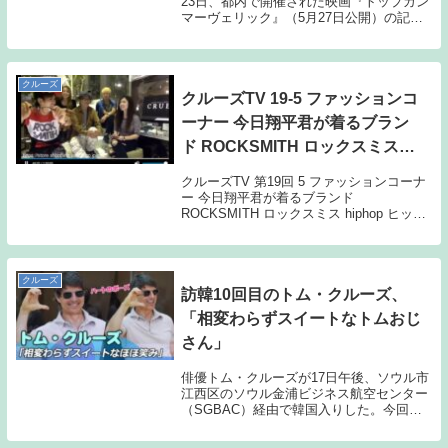
23日、都内で開催された映画『トップガン
マーヴェリック』（5月27日公開）の記者
会見に出席。トムの来日は3年10ヶ月ぶ
り、24回目。トムは「また日本に帰ってく
ることができて、感慨深いです。皆さんに
会...
クルーズ
クルーズTV 19-5 ファッションコ
ーナー 今日翔平君が着るブラン
ド ROCKSMITH ロックスミス
hiphop ヒップホップ 逢坂美華 福
クルーズTV 第19回 5 ファッションコーナ
永翔平 太陽と月 西尾紅美 芸能情
ー 今日翔平君が着るブランド
ROCKSMITH ロックスミス hiphop ヒップ
報 バラエティー番組
ホップ 逢坂美華 福永翔平 太陽と月 西尾紅
美 デリカC 情報バラエティー番組 芸能情
報 タレント アイドル ...
クルーズ
訪韓10回目のトム・クルーズ、
「相変わらずスイートなトムおじ
さん」
俳優トム・クルーズが17日午後、ソウル市
江西区のソウル金浦ビジネス航空センター
（SGBAC）経由で韓国入りした。今回の
訪韓は映画『トップガン マーヴェリッ
ク』関連のスケジュールのため。トム・ク