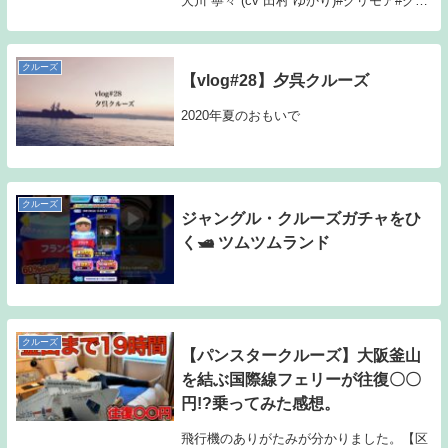
犬川 寧々 (cv 田村 ゆかり)#グリモア#グリ
モアA#犬川寧々#田村ゆかり
#TamuraYukari#YukariTamuraNene
Inukawa...
クルーズ
【vlog#28】夕呉クルーズ
2020年夏のおもいで
クルーズ
ジャングル・クルーズガチャをひ
く🛥 ツムツムランド
クルーズ
【パンスタークルーズ】大阪釜山
を結ぶ国際線フェリーが往復〇〇
円!?乗ってみた感想。
飛行機のありがたみが分かりました。【区