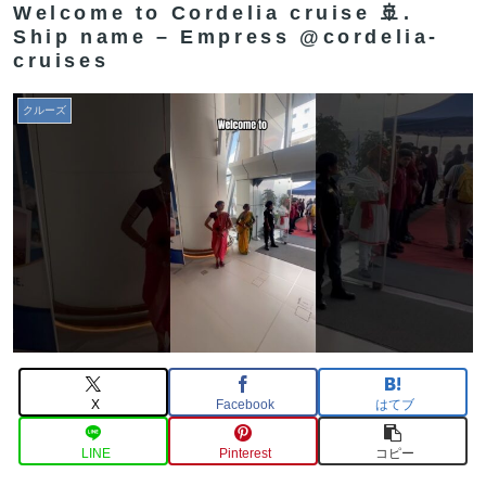
Welcome to Cordelia cruise 🚢.
Ship name – Empress @cordelia-
cruises
クルーズ
X
Facebook
はてブ
LINE
Pinterest
コピー