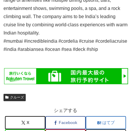
range of amenities like multiple dining options, bars,
entertainment shows, swimming pools, a spa, and a rock
climbing wall. The company aims to be India’s leading
cruise line by combining world-class experiences with warm
Indian hospitality.
#mumbai #incredibleindia #cordelia #cruise #cordeliacruise
#india #arabiansea #ocean #sea #deck #ship
クルーズ
シェアする
X
Facebook
はてブ