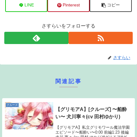
LINE
Pinterest
コピー
さすらいをフォローする
さすらい
関連記事
クルーズ
【グリモアA】[クルーズ] 〜船酔
い〜 犬川寧々(cv 田村ゆかり)
【グリモアA】私立グリモワール魔法学園
エピソード〜船酔い〜0:00 前編1:23 後編