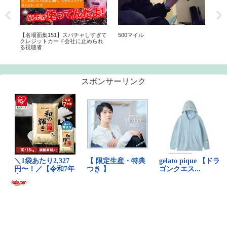
方
【名場面集151】スパチャしすぎて
500マイル
いく
クレジットカード会社に止められ
#mu
る視聴者
トカ
ーメ
スポンサーリンク