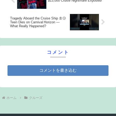
$13,000 Cruise Nightmare Exposed!
Tragedy Aboard the Cruise Ship 🚢😢
Teen Dies on Carnival Horizon —
What Really Happened?
コメント
コメントを書き込む
ホーム
クルーズ