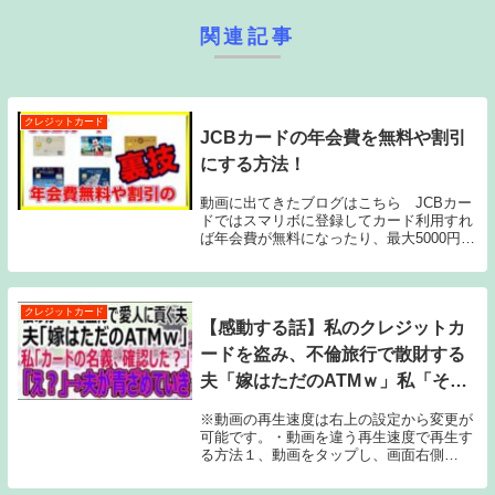
関連記事
クレジットカード
JCBカードの年会費を無料や割引
にする方法！
動画に出てきたブログはこちら JCBカー
ドではスマリボに登録してカード利用すれ
ば年会費が無料になったり、最大5000円割
引になったりと特典があるのですが、リボ
をできるだけ短期間でこの優遇を受ける方
法をご紹介しています。▼チャンネル登録
よろし...
クレジットカード
【感動する話】私のクレジットカ
ードを盗み、不倫旅行で散財する
夫「嫁はただのATMｗ」私「その
カード、私の名義じゃないけど」
※動画の再生速度は右上の設定から変更が
夫「え？」→夫が顔面蒼白に
可能です。・動画を違う再生速度で再生す
る方法１、動画をタップし、画面右側
【スカッと】【修羅場】
の“︙”か“⚙”をタップします。２、 をタッ
プします。３、動画を再生する速度を選択