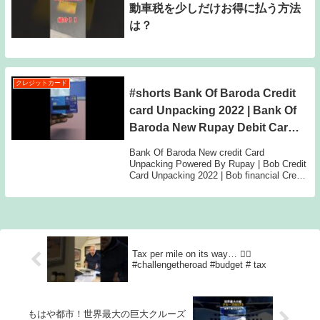
動車税を少しだけお得に払う方法
は？
クレジットカード
#shorts Bank Of Baroda Credit
card Unpacking 2022 | Bank Of
Baroda New Rupay Debit Card
Unboxing
Bank Of Baroda New credit Card
Unpacking Powered By Rupay | Bob Credit
Card Unpacking 2022 | Bob financial Credit
card U...
Tax per mile on its way… 🤦‍♂️
#challengetheroad #budget # tax
もはや都市！世界最大の巨大クルーズ