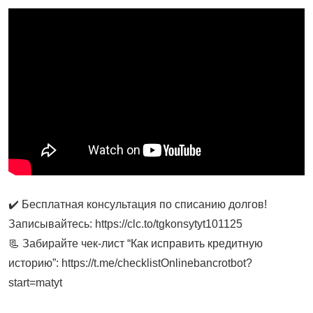
✔️ Бесплатная консультация по списанию долгов!
Записывайтесь: https://clc.to/tgkonsytyt101125
📃 Забирайте чек-лист “Как исправить кредитную
историю”: https://t.me/checklistOnlinebancrotbot?
start=matyt