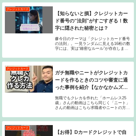
します。±1，5倍や2倍の速度で視聴可能に
なりま...
クレジットカード
【知らないと損】クレジットカー
ド番号の“法則”がすごすぎる！数
字に隠された秘密とは？
📘今日のテーマは「クレジットカード番号
の法則」。一見ランダムに見える16桁の数
字には、実は“緻密なルール”が存在しま
す。💡動画内でわかること：・1桁目に隠
された「ブランド識別の秘密」・6桁目ま
ででわかる「発行会社と支店情報」・最後
の1桁が守...
クレジットカード
ガチ無職やニートがクレジットカ
ードを作るときのコツや審査に通
った事例を紹介【なかなかムズい
です】
無職でもクレカを作れた「ホームレス25
歳」さんの動画はこちら同じく「ニート」
さんの動画はこちら求職者やニートの方な
ど、無職でもクレジットカードが作れるの
かどうか調べてみました。もし「ガチの無
職」という言い回しを不快に感じる方がい
らっしゃいま...
クレジットカード
【お得】Dカードクレジットで自