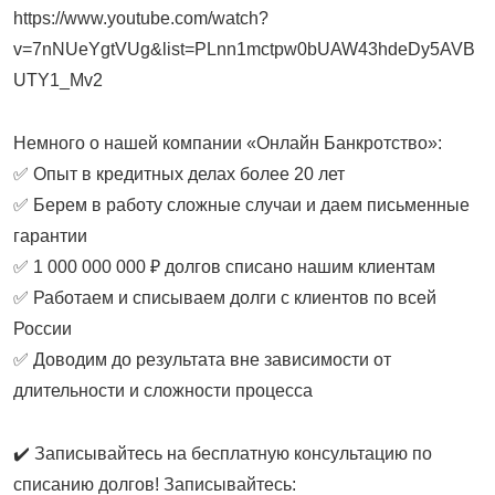
https://www.youtube.com/watch?
v=7nNUeYgtVUg&list=PLnn1mctpw0bUAW43hdeDy5AVB
UTY1_Mv2
Немного о нашей компании «Онлайн Банкротство»:
✅ Опыт в кредитных делах более 20 лет
✅ Берем в работу сложные случаи и даем письменные
гарантии
✅ 1 000 000 000 ₽ долгов списано нашим клиентам
✅ Работаем и списываем долги с клиентов по всей
России
✅ Доводим до результата вне зависимости от
длительности и сложности процесса
✔️ Записывайтесь на бесплатную консультацию по
списанию долгов! Записывайтесь: