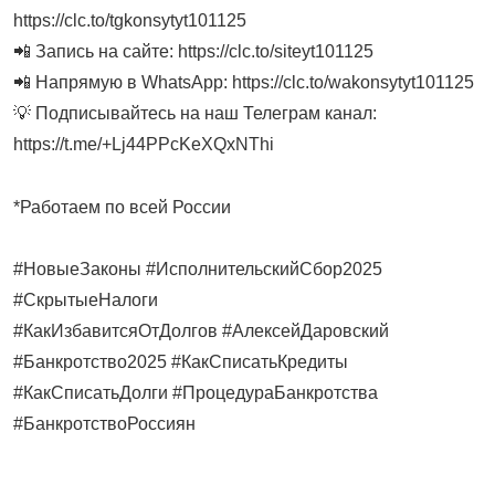
https://clc.to/tgkonsytyt101125
📲 Запись на сайте: https://clc.to/siteyt101125
📲 Напрямую в WhatsApp: https://clc.to/wakonsytyt101125
💡 Подписывайтесь на наш Телеграм канал:
https://t.me/+Lj44PPcKeXQxNThi
*Работаем по всей России
#НовыеЗаконы #ИсполнительскийСбор2025
#СкрытыеНалоги
#КакИзбавитсяОтДолгов #АлексейДаровский
#Банкротство2025 #КакСписатьКредиты
#КакСписатьДолги #ПроцедураБанкротства
#БанкротствоРоссиян