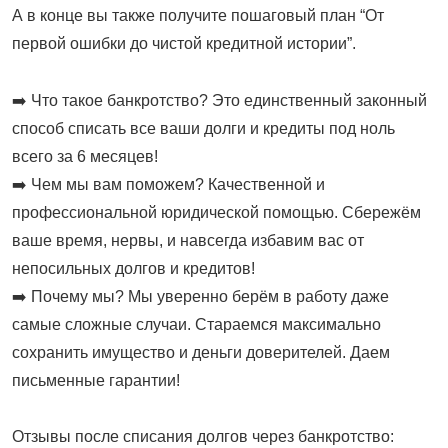
А в конце вы также получите пошаговый план “От
первой ошибки до чистой кредитной истории”.
➡️ Что такое банкротство? Это единственный законный
способ списать все ваши долги и кредиты под ноль
всего за 6 месяцев!
➡️ Чем мы вам поможем? Качественной и
профессиональной юридической помощью. Сбережём
ваше время, нервы, и навсегда избавим вас от
непосильных долгов и кредитов!
➡️ Почему мы? Мы уверенно берём в работу даже
самые сложные случаи. Стараемся максимально
сохранить имущество и деньги доверителей. Даем
письменные гарантии!
Отзывы после списания долгов через банкротство: