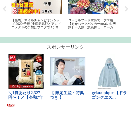
『ク
【競馬】マイルチャンピオンシッ
ローカルフード求めて フエ編
【
ュー
プ 2020 予想 (土曜新馬戦とアンド
【えせバックパッカーtoraiの世界
レジ
世界
ロメダＳの予想はブログで！) ヨー
旅】一人旅 惣菜探し ローカル
夫
トナ
コヨソー
ビール(酒も) ベトナム ラオ
シッ
ス タイ周遊
スポンサーリンク