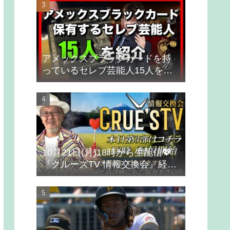
アメックスブラックカードを持
っているセレブ芸能人15人を紹
介
10月21日(月)18時から生配信💖
『クルーズTV 情報交換会』経済
ニュース 投資 株式市場 新NISA
投資信託 仮想通貨 ビットコイン
不動産投資 為替 ベトナムドン イ
ラクディナール