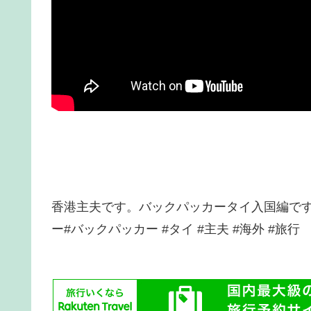
香港主夫です。バックパッカータイ入国編で
ー#バックパッカー #タイ #主夫 #海外 #旅行