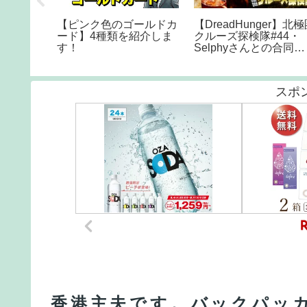
as been
MSCベリッシマ 日本
The fastest mile ever
kpacker
発着クルーズ最新最大客
ran!
ars.
船を船内レポート
スポ
香港主夫です。バックパッ