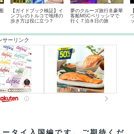
弟だけを溺愛する両親に
超危険クルーズコントロ
勝手にクレジットカード
ールの罠～新型
を使われるので偽物のカ
HARRIER大炎上SP
ードと入れ替えてみた→
気付かず高級イタリアン
でドカ食いした両親がｗ
ンサーリンク
カータイ入国編です。ご期待くだ