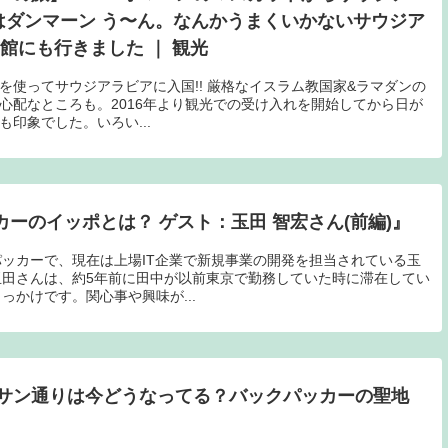
町はダンマーン う〜ん。なんかうまくいかないサウジア
館にも行きました ｜ 観光
を使ってサウジアラビアに入国!! 厳格なイスラム教国家&ラマダンの
心配なところも。2016年より観光での受け入れを開始してから日が
印象でした。いろい...
カーのイッポとは？ ゲスト：玉田 智宏さん(前編)』
ッカーで、現在は上場IT企業で新規事業の開発を担当されている玉
田さんは、約5年前に田中が以前東京で勤務していた時に滞在してい
っかけです。関心事や興味が...
サン通りは今どうなってる？バックパッカーの聖地