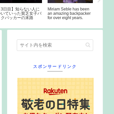
【マイルCS2024】ラヴ
トレクル ロジャー出た
2月17日
ェル本命で大万馬券！現
#ワンピーストレジャー
配信💖
役マイラー最強ランキン
クルーズ #ロジャー
報交換
グで見える穴馬【競馬予
株式市場
想/マイルチャンピオン
報 世界
シップ】
GESA
ナムドン
ール ベ
ム
スポンサードリンク