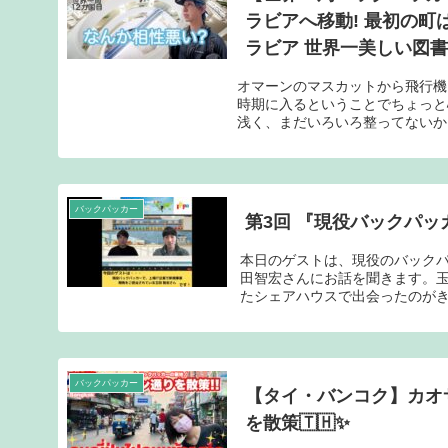
ラビアへ移動! 最初の
ラビア 世界一美しい図書
オマーンのマスカットから飛行機
時期に入るということでちょっと
浅く、まだいろいろ整ってないかも
バックパッカー
第3回 『現役バックパッ
本日のゲストは、現役のバックパ
田智宏さんにお話を聞きます。玉
たシェアハウスで出会ったのがき
バックパッカー
【タイ・バンコク】カオ
を散策🇹🇭✨