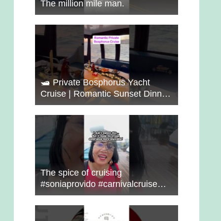
The million mile man.
🛥️ Private Bosphorus Yacht
Cruise | Romantic Sunset Dinner
on the Water 🇹🇷✨
The spice of cruising
#soniaprovido #carnivalcruise
#choosefun #adventure #cruise
#fun