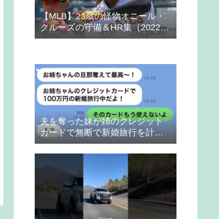
【MLB】23歳の怪物オニール・
クルーズの守備＆HR集（2022
年）
夫を奪った妹が姉のクレジット
カードで無断で新婚旅行を計画
→得意げな妹に「カードは解約
したから」と伝えた時の反応
が…ｗ