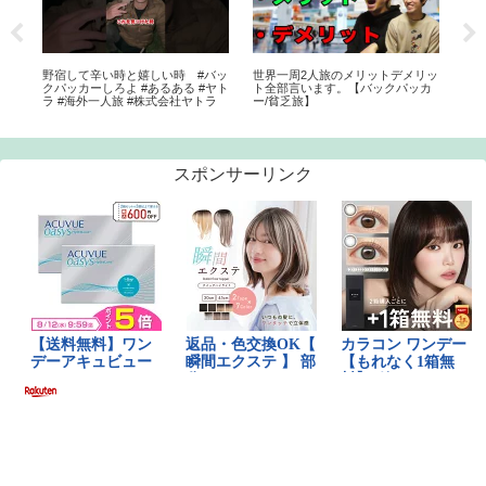
゙支
野宿して辛い時と嬉しい時 #バッ
世界一周2人旅のメリットデメリッ
ロ
延
クパッカーしろよ #あるある #ヤト
ト全部言います。【バックパッカ
ズ.v
カ
ラ #海外一人旅 #株式会社ヤトラ
ー/貧乏旅】
に
に
法
スポンサーリンク