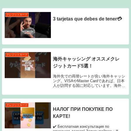
クレジットカード
3 tarjetas que debes de tener💳
クレジットカード
海外キャッシング オススメクレ
ジットカード5選！
海外先での両替レートが良い海外キャッシ
ング。VISAやMaster Cardであれば、日本
人が訪問する国に対応しています。海外キ
ャッシングは便利な一方、借金のため日に
日に利息がつくデメリットがあります。多
くのカードは年利18％だから10万円...
クレジットカード
НАЛОГ ПРИ ПОКУПКЕ ПО
КАРТЕ!
✔️ Бесплатная консультация по