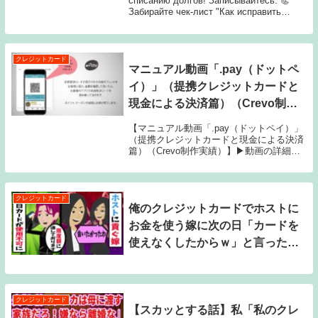
списанию долгов! Записывайтесь: 📃
Забирайте чек-лист "Как исправить
кредитную историю": 💡 ...
クレジットカード
マニュアル動画「.pay（ドットペ
イ）」（提携クレジットカードと
現金による決済篇）（Crevo制作
実績）
【マニュアル動画「.pay（ドットペイ）」
（提携クレジットカードと現金による決済
篇）（Crevo制作実績）】▶動画の詳細情
報はこちら：スマホ決済ソリューション
「.pay（ドットペイ）」のマニュアル動画
です。店舗スタッフ向けの教育ツールと
し...
クレジットカード
俺のクレジットカードでホストに
お金を使う嫁に次の日「カードを
使えなくしたからｗ」と言った
ら、スカッとした！
クレジットカード
【スカッとする話】私「私のクレ