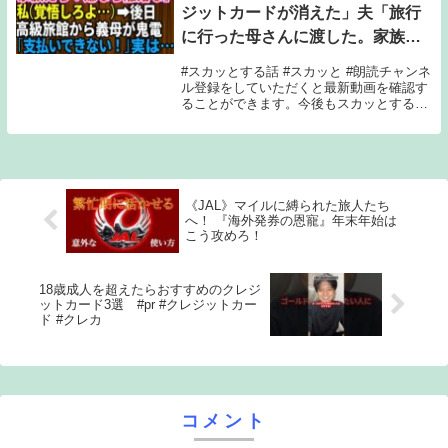
ジットカードが消えた」夫「旅行
に行った母さんに渡した。家族だ
し文句ないだろ」私は離婚届を即
#スカッとする話 #スカッと #朗読チャンネ
提出→後日、高級旅館に泊まった
ル登録をしていただくと最新動画を確認す
ることができます。今後もスカッとする話
義母から慌てて連絡「支払いがで
や感動する話を随時更新していきますの
きない！
で、よろしければチャンネル登録よろしく
お願いいたします！※登場する人物は仮名
です。実...
《JAL》マイルに縛られた旅人たち
へ！ 『海外発券の恩寵』年末年始は
こう攻めろ！
18歳成人を超えたらおすすめのクレジ
ットカード3選 #pr #クレジットカー
ド #クレカ
コメント