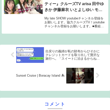
ティー』クルーズTV arisa 田中ゆ
きか 伊藤麻衣 いとよしゆい モデ
ル アイドル コスプレイヤー 女優
My late SHOW youtubeチャンネル登録を
タレント 役者 生放送 番組
お願いします。協力クルーズTV！youtube
チャンネル登録をお願いします。■番組概
要■クルーズTV 672『My late SHOWのパ
ジャマパーティー』arisa 田中ゆきか 伊
藤...
出戻りの義姉が私の財布からひそかに
クレジットカードを取り出して贅沢な
旅行へ。「スイートに泊まるからね
w」と言って。他人のお金で好き勝手
に楽しんでいる彼女にある事実を伝え
た時の反応が面白かったwww
Sunset Cruise | Boracay Island 🏝️
コメント