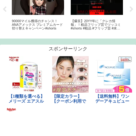
ー
90000マイル獲得のチャンス！
【爆笑】20YY年に「クレカ情
公
ク
ANAアメックス プレミアムカード
報」！粗品フリップ芸でツッコミ
コレ
切り替えキャンペーン#shorts
#shorts #粗品 #フリップ芸 #未来 #
金 
クレジットカード
カー
#リ
ド
スポンサーリンク