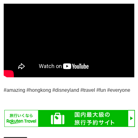
#amazing #hongkong #disneyland #travel #fun #everyone