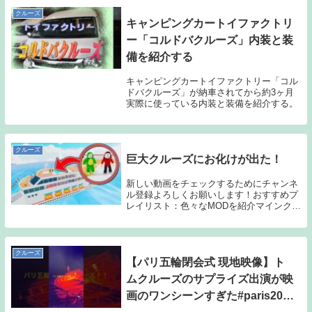
クルーズ
キャンピングカートイファクトリ
ー「コルドバクルーズ」内装と装
備を紹介する
キャンピングカートイファクトリー「コル
ドバクルーズ」が納車されてから約3ヶ月
実際に使っている内装と装備を紹介する。
クルーズ
巨大クルーズにお化けが出た！
新しい動画をチェックするためにチャンネ
ル登録よろしくお願いします！おすすめプ
レイリスト：色々なMODを紹介マインクラ
フトの最新サバイバルまいぜんについて：
大人も子供も、誰もが幸せな気持ちになれ
るチャンネルになることが目標です。
Twitter...
クルーズ
【パリ五輪閉会式 現地映像】ト
ムクルーズのサプライズ出演が映
画のワンシーンすぎた#paris2024