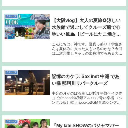
#closingceremony #tomcruise
#olympics
クルーズ
【大阪vlog】大人の夏旅🌻涼しい
水族館で過ごしてクルーズ船で心
地いい風🛳【ビールにたこ焼き🍺
🐙】
こんにちは、神です。夏真っ盛り！学生さ
んは夏休みに入った人もいるのかな？今回
は二次元推しキャラの出身地でもある大阪
に行ってまいりました。大阪は仕事でもプ
ラベでも何度も訪れたことがあるけれど、
今の推しに出会ってからは初めての往訪。
聖地巡礼は街...
クルーズ
記憶のカケラ. Sax inst 中洲 であ
い橋 那珂川リバークルーズ
半分の月がのぼる空 ED作詞 平野ヘイジ作
曲 凸(macado)収録アルバム:青い幸福 （シ
ングル版）歌：nobukoBGM音源シングル
『青い幸福』のoff vocal ver.を使用
SELMER s-action 2Neck silver...
クルーズ
『My late SHOWのパジャマパー