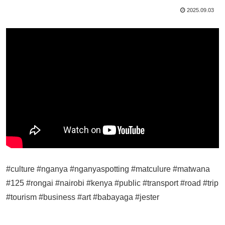
2025.09.03
#culture #nganya #nganyaspotting #matculure #matwana
#125 #rongai #nairobi #kenya #public #transport #road #trip
#tourism #business #art #babayaga #jester