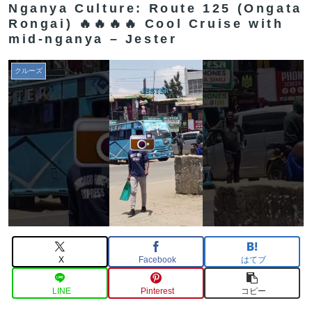
Nganya Culture: Route 125 (Ongata
Rongai) 🔥🔥🔥🔥 Cool Cruise with
mid-nganya – Jester
クルーズ
X
Facebook
はてブ
LINE
Pinterest
コピー