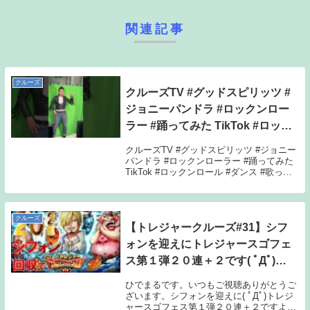
関連記事
クルーズ
クルーズTV #グッドスピリッツ #
ジョニーパンドラ #ロックンロー
ラー #踊ってみた TikTok #ロック
ンロール #ダンス #おすすめにの
クルーズTV #グッドスピリッツ #ジョニー
りたい #クルーズTV #fyp
パンドラ #ロックンローラー #踊ってみた
TikTok #ロックンロール #ダンス #歌って
#Shorts
みた #ツイスト #おすすめにのりたい #ク
ルーズTV #fyp #オールディーズ #ロカビリ
ー #エ...
クルーズ
【トレジャークルーズ#31】シフ
ォンを迎えにトレジャースゴフェ
ス第１弾２０連＋２です( ﾟДﾟ)
【トレクル】【OPTC】
ひでまるです。いつもご視聴ありがとうご
ざいます。シフォンを迎えに( ﾟДﾟ)トレジ
ャースゴフェス第１弾２０連＋２ですよろ