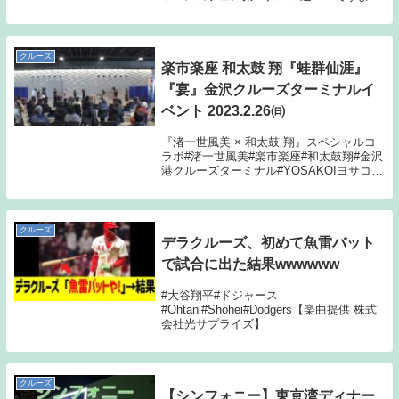
しければ、ご視聴とチャンネル登録お願い
いたします。＃トレクル＃スゴフェス
クルーズ
楽市楽座 和太鼓 翔『蛙群仙涯』
『宴』金沢クルーズターミナルイ
ベント 2023.2.26㈰
『渚一世風美 × 和太鼓 翔』スペシャルコ
ラボ#渚一世風美#楽市楽座#和太鼓翔#金沢
港クルーズターミナル#YOSAKOIヨサコイ
よさこい#石川県#金沢市#白山市#スペシャ
ルコラボ#和太鼓
クルーズ
デラクルーズ、初めて魚雷バット
で試合に出た結果wwwwww
#大谷翔平#ドジャース
#Ohtani#Shohei#Dodgers【楽曲提供 株式
会社光サプライズ】
クルーズ
【シンフォニー】東京湾ディナー