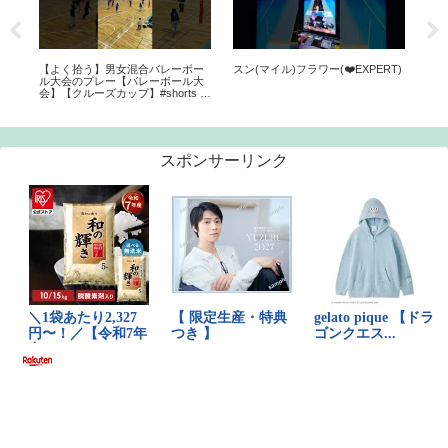
りマ
【よく拾う】男女混合バレーボー
スン(マイル)フラワー(❤️EXPERT)
写真
ル大会のプレー【バレーボール大
会】【クルーズカップ】#shorts #
バレーボール #混合バレーボール
スポンサーリンク