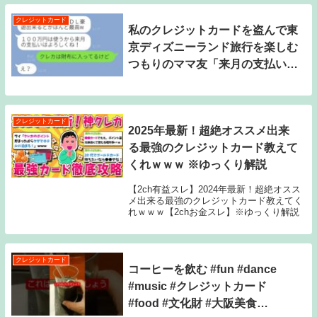
クレジットカード
私のクレジットカードを盗んで東
京ディズニーランド旅行を楽しむ
つもりのママ友「来月の支払いは
100万円だからよろしくねw」→
勘違いしている常識知らずの女性
に驚くべき真実を伝えた時の反応
クレジットカード
2025年最新！超絶オススメ出来
が…w
る最強のクレジットカード教えて
くれｗｗｗ ※ゆっくり解説
【2ch有益スレ】2024年最新！超絶オスス
メ出来る最強のクレジットカード教えてく
れｗｗｗ【2chお金スレ】※ゆっくり解説
クレジットカード
コーヒーを飲む #fun #dance
#music #クレジットカード
#food #文化財 #大阪美食