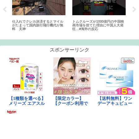
ls
仕入れでクレカ決済するとマイル
トムクルーズが1000億円の中国映
【ウ
がたまって国内旅行飛行機代が無
画市場を捨てた理由に中国人大発
ーマ
料 天神
狂…#海外の反応
ン
スポンサーリンク