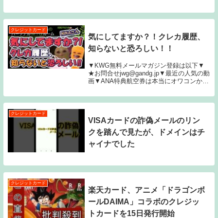
#japanesefood #日本祭典 #ラン
チ
クレジットカード
気にしてますか？！クレカ履歴、
知らないと恐ろしい！！
▼KWG無料メールマガジン登録は以下▼
★お問合せjwg@gandg.jp▼最近の人気の動
画▼ANA特典航空券は本当にオワコンか？
知らないあなたは損してます。一度のマイ
ルで二か所行く方法を紹介します。今回は
500人突破記念の皆様へのプレゼン...
クレジットカード
VISAカードの詐偽メールのリン
クを踏んで見たが、ドメインはチ
ャイナでした
クレジットカード
楽天カード、アニメ「ドラゴンボ
ールDAIMA」コラボのクレジッ
トカードを15日発行開始