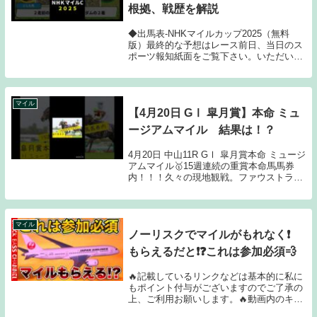
根拠、戦歴を解説
◆出馬表-NHKマイルカップ2025（無料
版）最終的な予想はレース前日、当日のス
ポーツ報知紙面をご覧下さい。いただいた
質問には翌週以降、担当した記者が随時お
答えしていきます。【今週はNHKマイルカ
ップ】５月１１日に東京競馬場で行われる
NHK...
マイル
【4月20日 GⅠ 皐月賞】本命 ミュ
ージアムマイル 結果は！？
4月20日 中山11R GⅠ 皐月賞本命 ミュージ
アムマイル🥇15週連続の重賞本命馬馬券
内！！！久々の現地観戦。ファウストラー
ゼンの捲りには興奮しました。その時の歓
声は凄かったです。そんな中でもミュージ
アムマイルが圧倒的1番人気のクロワデ
ュ...
マイル
ノーリスクでマイルがもれなく❗️
もらえるだと❗️❓これは参加必須💨
🔥記載しているリンクなどは基本的に私に
もポイント付与がございますのでご了承の
上、ご利用お願いします。🔥動画内のキャ
ンペーンなどは注意を払って情報発信して