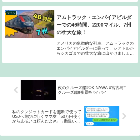
いますがご利用する際は公式サイトなどに
ご自身で確認の上、自己責任でご利用をお
願いいたしま...
マイル
アムトラック・エンパイアビルダ
ーでの46時間、2200マイル、7州
の壮大な旅！
アメリカの象徴的な列車、アムトラックの
エンパイアビルダーに乗って、シアトルか
らシカゴまでの壮大な旅に出かけましょ
う！このビデオでは、シアトルのキングス
トリート駅から始まり、美しい山岳、広大
な平原、グレイシャー国立公園など、アメ
リカの素晴らし...
夜のクルーズ船#OKINAWA #宮古島#
クルーズ船#夜景#バイバイ
私のクレジットカードを無断で使って
USJへ遊びに行くママ友「50万円使う
から支払いは頼んだよw」→勘違いし
ているDQN女に衝撃的な真実を伝えた
時の反応が面白かったww