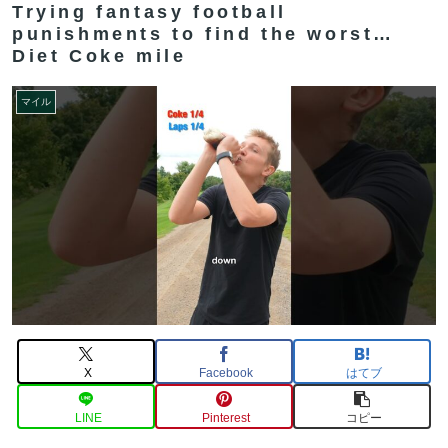
Trying fantasy football
punishments to find the worst…
Diet Coke mile
マイル
X
Facebook
はてブ
LINE
Pinterest
コピー