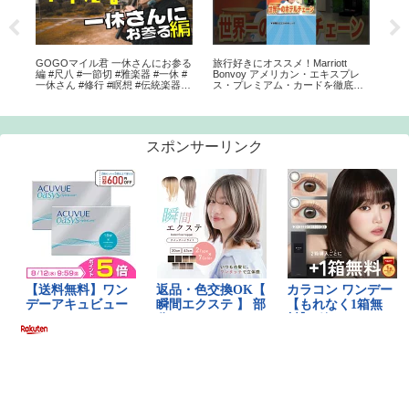
ト
GOGOマイル君 一休さんにお参る
旅行好きにオススメ！Marriott
道頓
編 #尺八 #一節切 #雅楽器 #一休 #
Bonvoy アメリカン・エキスプレ
一休さん #修行 #瞑想 #伝統楽器
ス・プレミアム・カードを徹底解
#shakuhachi #vlog #gogomile
説｜資産形成chショート #クレジ
ットカード #アメックス
スポンサーリンク