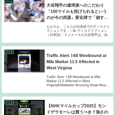
マイル
大谷翔平の速球派へのこだわり
「100マイルも投げられるという
のが今の武器」変化球で「崩す楽
しみ」も
もちろん、こちらが日本語でのディスクリ
プションです：---📝 ディスクリプション
（日本語）:ドジャースの大谷翔平は、自身
の速球について「100マイルも投げられる
というのが今の武器」と語り、剛速球への
こだわりを明かした。一方で、変化球で打
者を...
マイル
Traffic Alert: I-68 Westbound at
Mile Marker 11.5 Affected in
West Virginia
Traffic Alert: I-68 Westbound at Mile
Marker 11.5 Affected in West
Virginia#18wheeler #trucking #road #trucks
#brake #tr...
マイル
【NHKマイルカップ2025】モン
ドデラモーレは買うべき？強さの