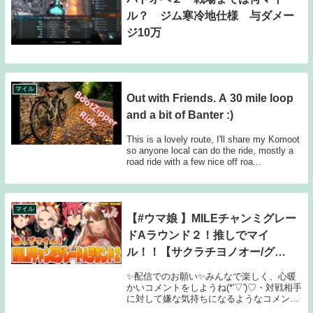
ル？ ジム寒冷地仕様 与ダメー
ジ10万
マイル
Out with Friends. A 30 mile loop
and a bit of Banter :)
This is a lovely route, I'll share my Komoot
so anyone local can do the ride, mostly a
road ride with a few nice off roa...
マイル
【#ウマ娘 】MILEチャンミグレー
ドAラウンド２！推しでマイ
ル！！【サクラチヨノオー/グラ
ンアレグリア/オルフェーヴル】
✨配信でのお願い✨みんなで楽しく、心暖
かいコメントをしようね(*'▽')♡・対戦相手
に対して嫌な気持ちになるようなコメント
はやめよう！・コメント同士の会話はほど