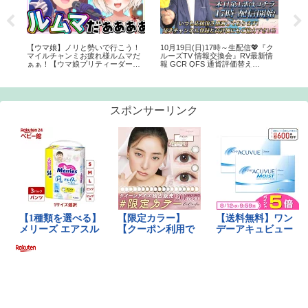
クレ
【ウマ娘】ノリと勢いで行こう！
10月19日(日)17時～生配信💖『ク
クル
年
マイルチャンミお疲れ様ルムマだ
ルーズTV 情報交換会』RV最新情
船。
ぁぁ！【ウマ娘プリティーダービ
報 GCR QFS 通貨評価替え
側席
ー】
NESARA GESARA トランプ大統領
ズ 
ベトナムドン イラクディナール ベ
ジ
ーシックインカム
スポンサーリンク