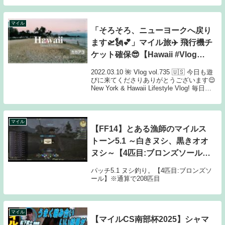
ほどに！遠野とお話してくれたらうれしい
☺・力不足なのは私自身理解していますの
で、...
マイル
「そろそろ、ニューヨークへ戻り
ます🛫🗽💕」マイル旅✈️ 飛行機チ
ケット確保😎【Hawaii #Vlog
vol.735】今日の散歩は #カカアコ
2022.03.10 🌺 Vlog vol.735 🇺🇸 今日も遊
#ホノルル #ハワイ
びに来てくださりありがとうございます😌
New York & Hawaii Lifestyle Vlog! 毎日ア
ンテナ発信中📡🌴 目次（チャプター）
00:00 今日のハイライ...
マイル
【FF14】とある漁師のマイルス
トーン5.1 ～白きヌシ、黒きオオ
ヌシ～【4匹目:ブロンズソール】
※通算で208匹目
パッチ5.1 ヌシ釣り。【4匹目:ブロンズソ
ール】※通算で208匹目
マイル
【マイルCS南部杯2025】シャマ