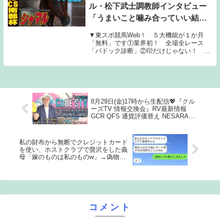
ル・松下武士調教師インタビュー
「うまいこと噛み合っていい結果
が」「コースもシャマルに合って
▼東スポ競馬Web！ ５大機能が１か月
いる」《東スポ競馬》
「無料」です①業界初！ 全場全レース
「パドック診断」②印だけじゃない！ 業
界最多30名の「見解」が読める③強い馬が
ひと目で分かる「東スポ指数」④現場記者
の取材ノートがのぞき見できる「記者メ
モ」⑤買い忘れ...
8月29日(金)17時から生配信💖『クル
ーズTV 情報交換会』RV最新情報
GCR QFS 通貨評価替え NESARA
GESARA トランプ大統領 ベトナムド
ン イラクディナール ベーシックイン
カム
私の財布から無断でクレジットカード
を使い、ホストクラブで贅沢をした義
母「嫁のものは私のものw」→偽物と
カードを入れ替えたと伝えた時の反応
がwww
コメント