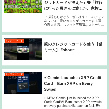
ジットカードが消えた」夫「旅行
に行った母さんに渡した。家族だ
し文句ないだろ」私は離婚届を即
ご視聴ありがとうございます！このチャン
提出→後日、高級旅館に泊まった
ネルでは、青いカエルがスカッとする話、
心温まる話、ちょっと不思議なストーリー
義母から慌てて連絡「支払いがで
などを毎日お届けしています。👍 気に入っ
きない！」実は…【修
たら「いいね」と「コメント」もぜひ！あ
なたの応援が次の物語の力になります。#
スカッとす...
クレジットカード
親のクレジットカードを使う【猫
ミーム】 #shorte
クレジットカード
⚡ Gemini Launches XRP Credit
Card – Earn XRP on Every
Swipe!
⚡ NEW: Gemini just launched the XRP
Credit Card!💳 Earn instant XRP rewards
on every purchase:4% back on fuel, EV