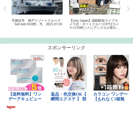
4番
手旗信号 神戸リゾートクルーズ
【Live-Japan】函館駅前ライブカ
【九
村
「boh boh KOBE」号 2021.07.03
メラ②・オートクルーズ(PTZカメ
思
GI
ラ)※20秒ごとにアングルが変わり
ます
スポンサーリンク