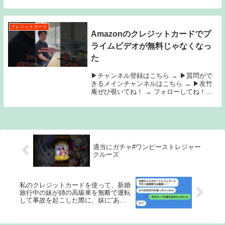
chargin...
クレジットカード
Amazonのクレジットカードでプ
ライムビデオが無料じゃなくなっ
た
▶チャンネル登録はこちら → ▶質問がで
きるメインチャンネルはこちら → ▶友竹
庵ぜひ覗いてね！ → フォローしてね！
◆Twitter◆Instagram◆TikTok◆ニコニコ
マックスむらい部もよろしく！◆動画広
告、イベント出演依頼など...
適当にガチャ#ワンピーストレジャー
クルーズ
私のクレジットカードを使って、新婚
旅行中の妹が姉の高級車を無断で運転
して事故を起こした際に、妹に“ある
事実”を伝えた時の反応が…ｗ