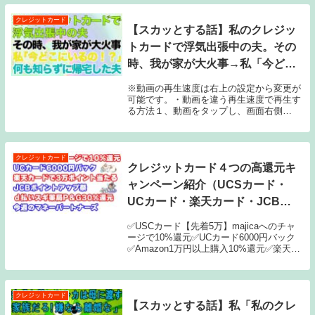
クレジットカード
【スカッとする話】私のクレジッ
トカードで浮気出張中の夫。その
時、我が家が大火事→私「今どこ
にいるの！？」夫「家だけど？」
※動画の再生速度は右上の設定から変更が
→何も知らずに帰宅した浮気夫
可能です。・動画を違う再生速度で再生す
る方法１、動画をタップし、画面右側
の“︙”か“⚙”をタップします。２、 をタッ
プします。３、動画を再生する速度を選択
します。±1，5倍や2倍の速度で視聴可能に
なりま...
クレジットカード
クレジットカード４つの高還元キ
ャンペーン紹介（UCSカード・
UCカード・楽天カード・JCBカ
ード）
✅USCカード【先着5万】majicaへのチャ
ージで10%還元✅UCカード6000円バック
✅Amazon1万円以上購入10%還元✅楽天カ
ード1万円利用で10名に3万pt★楽天モバイ
ルMNP手順実演解説動画★【楽天カード会
員限定】楽天モバイル...
クレジットカード
【スカッとする話】私「私のクレ