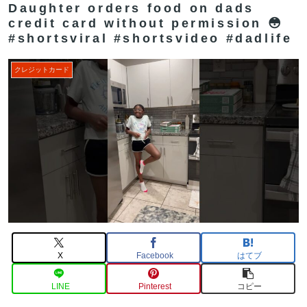
Daughter orders food on dads
credit card without permission 😳
#shortsviral #shortsvideo #dadlife
クレジットカード
X
Facebook
はてブ
LINE
Pinterest
コピー