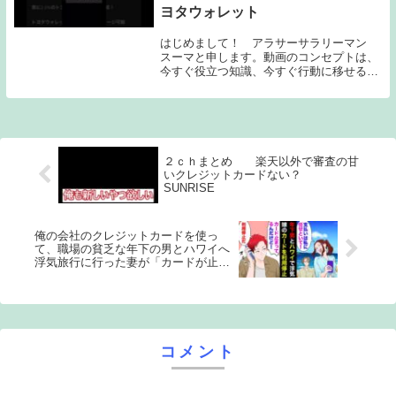
ヨタウォレット
はじめまして！ アラサーサラリーマン
スーマと申します。動画のコンセプトは、
今すぐ役立つ知識、今すぐ行動に移せる内
容を軸に、投稿しています。※軸がぶれる
ことは多々あります。なんでYouTubeをや
ってるかというと、、、○まだまだブルー
オーシ...
２ｃｈまとめ 楽天以外で審査の甘
いクレジットカードない？
SUNRISE
俺の会社のクレジットカードを使っ
て、職場の貧乏な年下の男とハワイへ
浮気旅行に行った妻が「カードが止ま
ってるわ！」と言ったら、俺は「う
ん、知ってるｗ」と返した。そして、
その結果として制裁を行った。
コメント