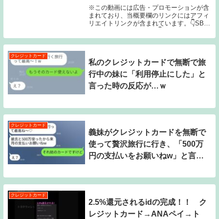
※この動画には広告・プロモーションが含
まれており、当概要欄のリンクにはアフィ
リエイトリンクが含まれています。👇SBI
証券口座開設はこちら✨👇紹介リンクから
三井住友カードを申し込むと今なら最大
10,000ptプレゼント✨【新Vポイント】三
井住...
クレジットカード
私のクレジットカードで無断で旅
行中の妹に「利用停止にした」と
言った時の反応が…ｗ
クレジットカード
義妹がクレジットカードを無断で
使って贅沢旅行に行き、「500万
円の支払いをお願いねw」と言っ
た。勘違いしている彼女に衝撃の
真実を伝えた時の反応が面白かっ
た。
クレジットカード
2.5%還元されるidの完成！！ ク
レジットカード→ANAペイ→ト