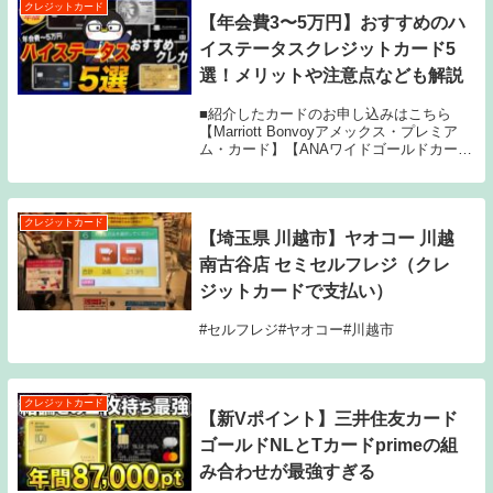
クレジットカード
【年会費3〜5万円】おすすめのハ
イステータスクレジットカード5
選！メリットや注意点なども解説
■紹介したカードのお申し込みはこちら
【Marriott Bonvoyアメックス・プレミア
ム・カード】【ANAワイドゴールドカー
ド】【JCBプラチナ】【三井住友カードプ
ラチナプリファード】【セゾンプラチナ・
ビジネス・アメックス・カード】■関連...
クレジットカード
【埼玉県 川越市】ヤオコー 川越
南古谷店 セミセルフレジ（クレ
ジットカードで支払い）
#セルフレジ#ヤオコー#川越市
クレジットカード
【新Vポイント】三井住友カード
ゴールドNLとTカードprimeの組
み合わせが最強すぎる