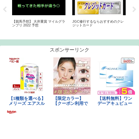
！
【競馬予想】 大井重賞 マイルグラ
JGC修行するならおすすめのクレ
【
2】
ンプリ 2022 予想
ジットカード
行パ
クパ
納の
スポンサーリンク