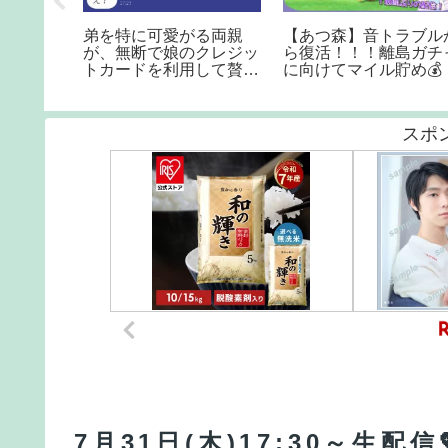
ルーズ客
弟を特に可愛がる両親
【あつ森】音トラブル
因島大橋
が、無断で娘のクレジッ
ら復活！！！離島ガチ
2月31日
トカードを利用して贅沢
に向けてマイル貯め💰
三昧「どうせあいつのお
金だからｗ」→クレカを
〇〇と変更した結果…ｗ
スポ
7月31日(木)17:30～生配