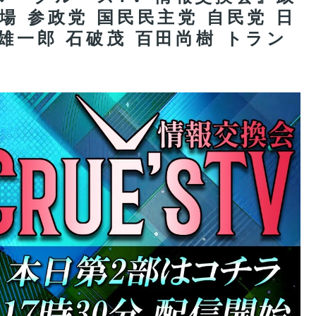
場 参政党 国民民主党 自民党 日
雄一郎 石破茂 百田尚樹 トラン