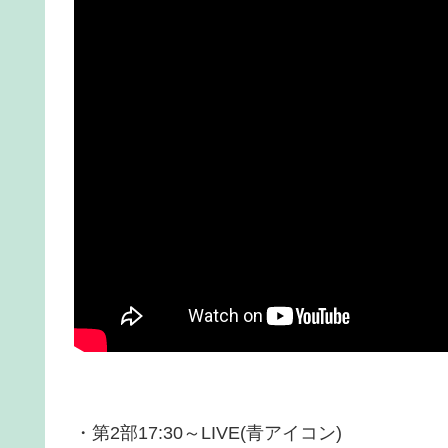
・第2部17:30～LIVE(青アイコン)