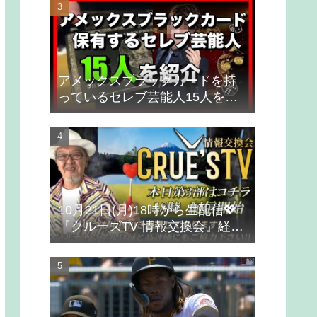
アメックスブラックカードを持
っているセレブ芸能人15人を紹
介
10月21日(月)18時から生配信💖
『クルーズTV 情報交換会』経済
ニュース 投資 株式市場 新NISA
投資信託 仮想通貨 ビットコイン
不動産投資 為替 ベトナムドン イ
ラクディナール