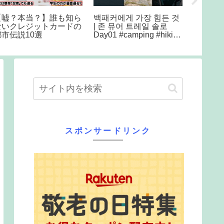
【嘘？本当？】誰も知ら
백패커에게 가장 힘든 것
CRAM 
ないクレジットカードの
| 존 뮤어 트레일 솔로
Trace
都市伝説10選
Day01 #camping #hiking
ホーク T
#backpacking #outdoors
スポンサードリンク