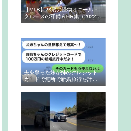
【MLB】23歳の怪物オニール・
クルーズの守備＆HR集（2022
年）
夫を奪った妹が姉のクレジット
カードで無断で新婚旅行を計画
→得意げな妹に「カードは解約
したから」と伝えた時の反応
が…ｗ