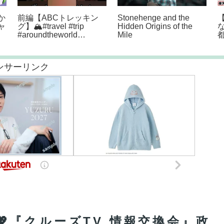
か
前編【ABCトレッキン
Stonehenge and the
ャ
グ】🏔#travel #trip
Hidden Origins of the
#aroundtheworld
Mile
#solotraveler
#backpacker #nepal
#abctrek #annapurna
ンサーリンク
信💖『クルーズTV 情報交換会』政