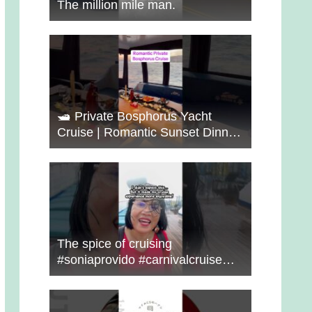
The million mile man.
🛥️ Private Bosphorus Yacht
Cruise | Romantic Sunset Dinner
on the Water 🇹🇷✨
The spice of cruising
#soniaprovido #carnivalcruise
#choosefun #adventure #cruise
#fun