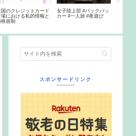
#バッ
20220528 ほくりくア
マイルチャンピオンS出
イドル部 金沢港クルー
走馬紹介！セリフォ
ズターミナル
ス！！！ #競馬予想#競
馬#shorts
スポンサードリンク