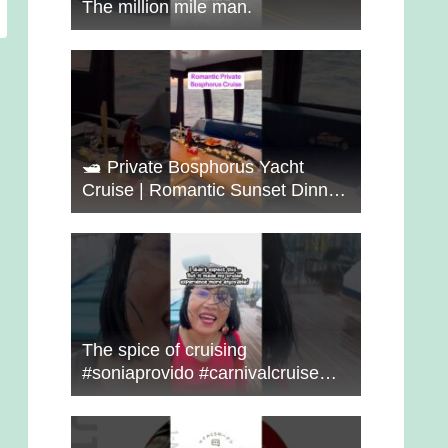
The million mile man.
🛥️ Private Bosphorus Yacht
Cruise | Romantic Sunset Dinner
on the Water 🇹🇷✨
The spice of cruising
#soniaprovido #carnivalcruise
#choosefun #adventure #cruise
#fun