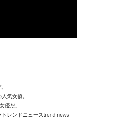
ぞ。
の人気女優。
人女優だ。
ンドニュースtrend news