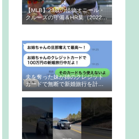
【MLB】23歳の怪物オニール・
クルーズの守備＆HR集（2022
年）
夫を奪った妹が姉のクレジット
カードで無断で新婚旅行を計画
→得意げな妹に「カードは解約
したから」と伝えた時の反応
が…ｗ