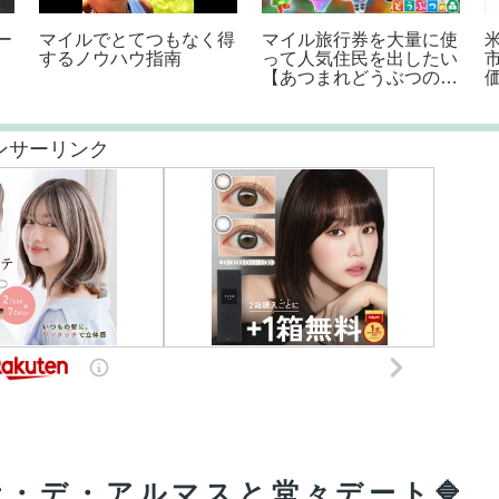
ic #バック
RBL credit card
#端島 #長崎 #旅行 
k #海外旅行
customer care number ||
クパッカー #軍艦島
 #田代まさ
rbl contact number |
Helpline Number credit
card |
ンサーリンク
・デ・アルマスと堂々デート🔷