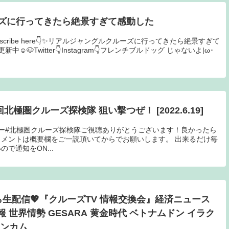
ーズに行ってきたら絶景すぎて感動した
scribe here👇✨リアルジャングルクルーズに行ってきたら絶景すぎて
日更新中☺️🐶Twitter👇Instagram👇フレンチブルドッグ じゃないよ|ω･
26回北極圏クルーズ探検隊 狙い撃つぜ！ [2022.6.19]
ドハンガー#北極圏クルーズ探検隊ご視聴ありがとうございます！良かったら
メントは概要欄をご一読頂いてからでお願いします。 出来るだけ毎
で通知をON...
分から生配信💖『クルーズTV 情報交換会』経済ニュース
報 世界情勢 GESARA 黄金時代 ベトナムドン イラク
インカム