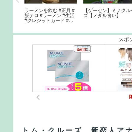
上部 #バックパッ
【春節】中国発クルーズ
EARTH mus
#一人旅 #夜遊び
船が続々長崎に 目当
パッカー #j
ては「長崎ランタンフェ
#ノルウェー
スティバル」
し
スポ
トム・クルーズ、新恋人アナ