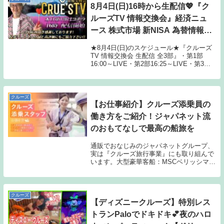
8月4日(日)16時から生配信💖『ク
ルーズTV 情報交換会』経済ニュ
ース 株式市場 新NISA 為替情報
世界情勢 RV GESARA 黄金時代
★8月4日(日)のスケジュール★『クルーズ
ベトナムドン イラクディナール
TV 情報交換会 生配信 全3部』・第1部
16:00～LIVE・第2部16:25～LIVE・第3部
ベーシックインカム
16:50～LIVE『にじみんのきらきら虹色道
場 全3部』・第1部19:00～LIVE・第2部
19:...
クルーズ
【お仕事紹介】クルーズ添乗員の
働き方をご紹介！ジャパネット流
のおもてなしで最高の船旅を
通販でおなじみのジャパネットグループ、
実は『クルーズ旅行事業』にも取り組んで
います。大型豪華客船：MSCベリッシマを
フルチャーターし、旅行の企画・販売～添
乗にいたるまで、全て自社で行っていま
す。こだわりの詰まったジャパネットクル
ーズの世界を...
クルーズ
【ディズニークルーズ】特別レス
トランPaloでドキドキ💕夜のハロ