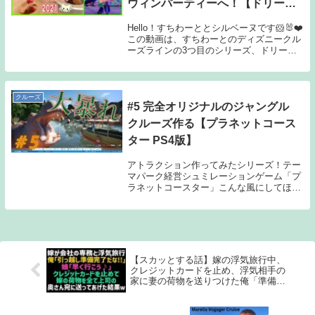
ウィンパーティーへ！【ドリーム
号2021】
Hello！すちわーととシルベーヌです🐹🐰❤️
この動画は、すちわーとのディズニークル
ーズラインの3つ目のシリーズ、ドリーム
号、ハロウィンクルーズ2021年の旅、第4
弾です！クルーズ2日目での「パロ」とい
う大人だけの特別レストランでブランチ
し...
クルーズ
#5 完全オリジナルのジャングル
クルーズ作る【プラネットコース
ター PS4版】
アトラクション作ってみたシリーズ！テー
マパーク経営シュミレーションゲーム「プ
ラネットコースター」こんな風にしてほし
いなどあれば参考にさせてもらいますので
気軽にコメントへ！チャンネル登録、高評
価、コメントお待ちしています！
2020/11/10...
【スカッとする話】嫁の浮気旅行中、
クレジットカードを止め、浮気相手の
家に妻の荷物を送りつけた俺「準備完
了！引っ越すぞ」娘「了解！」その
後、旅行から帰ってきた嫁は全て失う
事にｗ