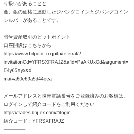
り扱いがあることと
金、銀の価格に連動したジパングコインとジパングコイン
シルバーがあることです。
————–
暗号資産取引のビットポイント
口座開設はこちらから
https://www.bitpoint.co.jp/lp/referral/?
invitationCd=YFRSXFRAJZ&afid=PaAKUxGd&argument=
E4y65Xyx&d
mai=a60e69a5d44eea
メールアドレスと携帯電話番号をご登録済みのお客様は、
ログインして紹介コードをご利用ください
https://trades.bpj-ex.com/#/login
紹介コード：YFRSXFRAJZ
————–