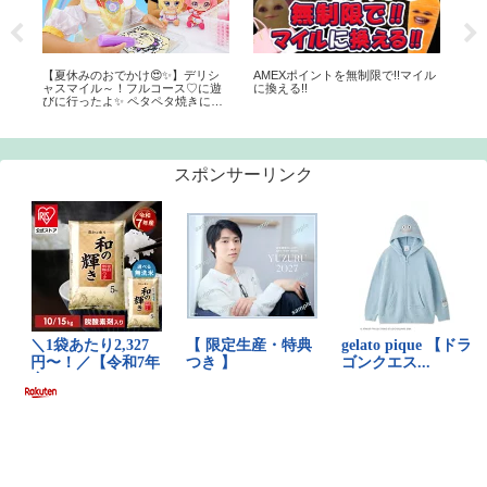
のおでかけ😍✨】デリシ
AMEXポイントを無制限で!!マイル
【クレジットカード】
ル～！フルコース♡に遊
に換える!!
下でおすすめのクレ
たよ✨ ペタペタ焼きにプ
２選【ゆっくり解説
ショー【デリシャスパー
プリキュア】はれママ
スポンサーリンク