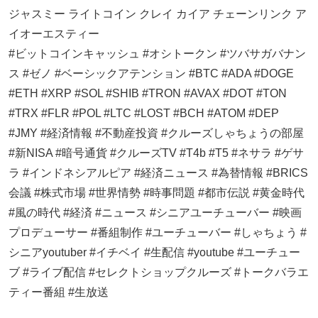
ジャスミー ライトコイン クレイ カイア チェーンリンク ア
イオーエスティー
#ビットコインキャッシュ #オシトークン #ツバサガバナン
ス #ゼノ #ベーシックアテンション #BTC #ADA #DOGE
#ETH #XRP #SOL #SHIB #TRON #AVAX #DOT #TON
#TRX #FLR #POL #LTC #LOST #BCH #ATOM #DEP
#JMY #経済情報 #不動産投資 #クルーズしゃちょうの部屋
#新NISA #暗号通貨 #クルーズTV #T4b #T5 #ネサラ #ゲサ
ラ #インドネシアルピア #経済ニュース #為替情報 #BRICS
会議 #株式市場 #世界情勢 #時事問題 #都市伝説 #黄金時代
#風の時代 #経済 #ニュース #シニアユーチューバー #映画
プロデューサー #番組制作 #ユーチューバー #しゃちょう #
シニアyoutuber #イチベイ #生配信 #youtube #ユーチュー
ブ #ライブ配信 #セレクトショップクルーズ #トークバラエ
ティー番組 #生放送