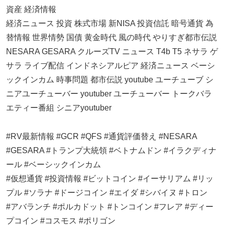
資産 経済情報
経済ニュース 投資 株式市場 新NISA 投資信託 暗号通貨 為
替情報 世界情勢 国債 黄金時代 風の時代 やりすぎ都市伝説
NESARA GESARA クルーズTV ニュース T4b T5 ネサラ ゲ
サラ ライブ配信 インドネシアルピア 経済ニュース ベーシ
ックインカム 時事問題 都市伝説 youtube ユーチューブ シ
ニアユーチューバー youtuber ユーチューバー トークバラ
エティー番組 シニアyoutuber
#RV最新情報 #GCR #QFS #通貨評価替え #NESARA
#GESARA #トランプ大統領 #ベトナムドン #イラクディナ
ール #ベーシックインカム
#仮想通貨 #投資情報 #ビットコイン #イーサリアム #リッ
プル #ソラナ #ドージコイン #エイダ #シバイヌ #トロン
#アバランチ #ポルカドット #トンコイン #フレア #ディー
プコイン #コスモス #ポリゴン