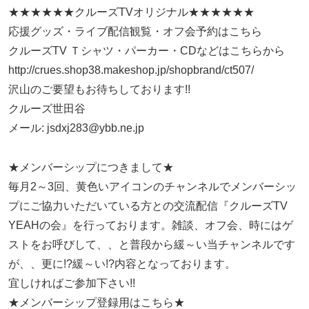
★★★★★★クルーズTVオリジナル★★★★★★
応援グッズ・ライブ配信観覧・オフ会予約はこちら
クルーズTV Ｔシャツ・パーカー・CDなどはこちらから
http://crues.shop38.makeshop.jp/shopbrand/ct507/
沢山のご要望もお待ちしております!!
クルーズ世田谷
メール: jsdxj283@ybb.ne.jp
★メンバーシップにつきまして★
毎月2～3回、黄色いアイコンのチャンネルでメンバーシッ
プにご協力いただいている方との交流配信『クルーズTV
YEAHの会』を行っております。雑談、オフ会、時にはゲ
ストをお呼びして、、と普段から緩～い当チャンネルです
が、、更に!?緩～い!?内容となっております。
宜しければご参加下さい!!
★メンバーシップ登録用はこちら★