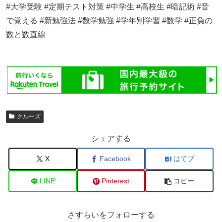
#大学受験 #定期テスト対策 #中学生 #高校生 #暗記術 #音
で覚える #新勉強法 #数学勉強 #学年別学習 #数学 #正負の
数と数直線
クルーズ
シェアする
X
Facebook
はてブ
LINE
Pinterest
コピー
さすらいをフォローする