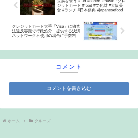
豆腐を食う #fun #dance #music #クレ
ジットカード #food #文化財 #大阪美
食 #ランチ #日本祭典 #japanesefood
クレジットカード大手「Visa」に独禁
法違反容疑で行政処分 提供する決済
ネットワーク不使用の場合に手数料の
優遇を適用せず
コメント
コメントを書き込む
ホーム
クルーズ