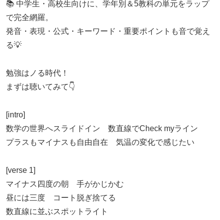
📚 中学生・高校生向けに、学年別＆5教科の単元をラップ
で完全網羅。
発音・表現・公式・キーワード・重要ポイントも音で覚え
る💡
勉強はノる時代！
まずは聴いてみて👇
[intro]
数学の世界へスライドイン 数直線でCheck myライン
プラスもマイナスも自由自在 気温の変化で感じたい
[verse 1]
マイナス四度の朝 手がかじかむ
昼には三度 コート脱ぎ捨てる
数直線に並ぶスポットライト