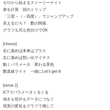
ゼロから始まるストーリーナイト
差を計算 頭のトリップ
「三度－（－四度）」でジャンプアップ
見えるだろ？ 数の関係
グラフも式も色分けでOK
[chorus]
右に進めば未来はプラス
左に進めば想い出マイナス
動くパラメータ 変わる景色
数直線ライド 一緒にLet’s get it!
[verse 2]
ICTでパラメータくるくる
傾きも切片もデータにつなぐ
現実の変化をグラフで感じて