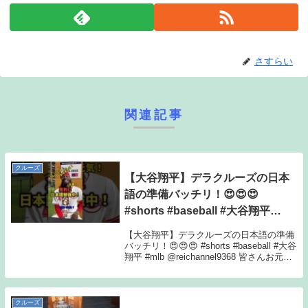
さすらい
関連記事
クルーズ
【大谷翔平】デラクルーズの日本
語の準備バッチリ！😍😍😍
#shorts #baseball #大谷翔平
#mlb
【大谷翔平】デラクルーズの日本語の準備
バッチリ！😍😍😍 #shorts #baseball #大谷
翔平 #mlb @reichannel9368 皆さんお元気
ですか。大谷翔平とデラクルーズの会話は
楽しみに！どうぞご覧ください。#2024
#...
クルーズ