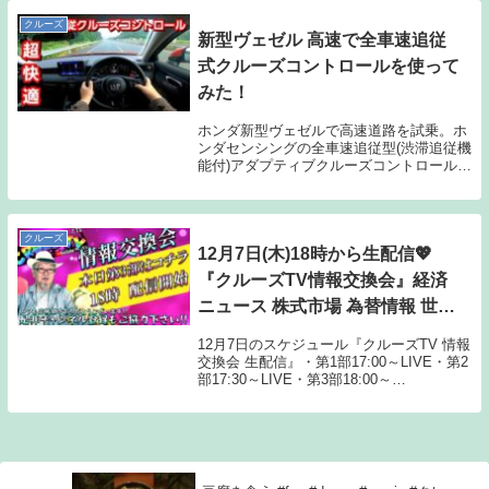
クルーズ
新型ヴェゼル 高速で全車速追従
式クルーズコントロールを使って
みた！
ホンダ新型ヴェゼルで高速道路を試乗。ホ
ンダセンシングの全車速追従型(渋滞追従機
能付)アダプティブクルーズコントロール
(ACC)と車線維持支援システムぬ(LKAS)、
路外逸脱抑制機能を体感してみた。★チャ
ンネル登録はこちら
クルーズ
12月7日(木)18時から生配信💖
『クルーズTV情報交換会』経済
ニュース 株式市場 為替情報 世界
情勢 都市伝説 黄金時代 風の時代
12月7日のスケジュール『クルーズTV 情報
ベトナムドン イラクディナール
交換会 生配信』・第1部17:00～LIVE・第2
部17:30～LIVE・第3部18:00～
ベーシックインカム クルーズTV
LIVE★★★★★★告知★★★★★★この
LIVE配信が終わり次第 引き続き 『クルー
ズTV ギア2 チャ...