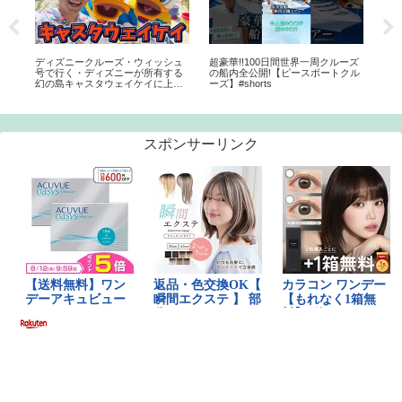
ディズニークルーズ・ウィッシュ
超豪華!!100日間世界一周クルーズ
第9
ーズ
号で行く・ディズニーが所有する
の船内全公開!【ピースボートクル
ル
幻の島キャスタウェイケイに上陸
ーズ】#shorts
【最終回】
スポンサーリンク