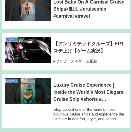
Lost Baby On A Carnival Cruise
Ship👶🚢🤦‍♂️ #cruiseship
#carnival #travel
クルーズ
【アンリミテッドクルーズ】EP1
ステ上げ【ゲーム実況】
#ワンピース＃ゲーム配信
クルーズ
Luxury Cruise Experience |
Inside the World’s Most Elegant
Cruise Ship #shorts #
#greencruise
Step aboard one of the world’s most
luxurious cruise ships and experience the
ultimate in comfort, style, and ocean
adve...