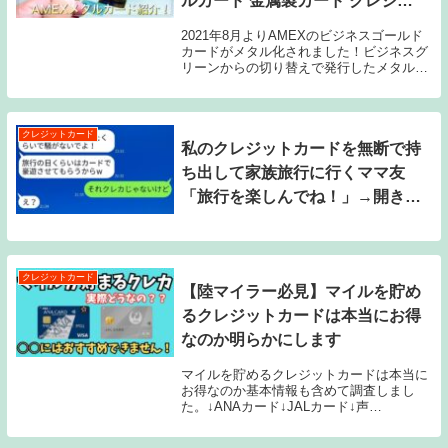
ルカード 金属製カード クレジッ
トカード】
2021年8月よりAMEXのビジネスゴールド
カードがメタル化されました！ビジネスグ
リーンからの切り替えで発行したメタルカ
ードを紹介します。↓AMEXビジネスゴー
ルド↓過去動画AMEX グリーン ビジネスカ
ード！ 会社員でも発行出来ます！個人...
クレジットカード
私のクレジットカードを無断で持
ち出して家族旅行に行くママ友
「旅行を楽しんでね！」→開き直
る最低な女にクレジットカードの
真実を伝えた時の反応が面白い
www
クレジットカード
【陸マイラー必見】マイルを貯め
るクレジットカードは本当にお得
なのか明らかにします
マイルを貯めるクレジットカードは本当に
お得なのか基本情報も含めて調査しまし
た。↓ANAカード↓JALカード↓声
VOICEVOX Nemo↓bgm