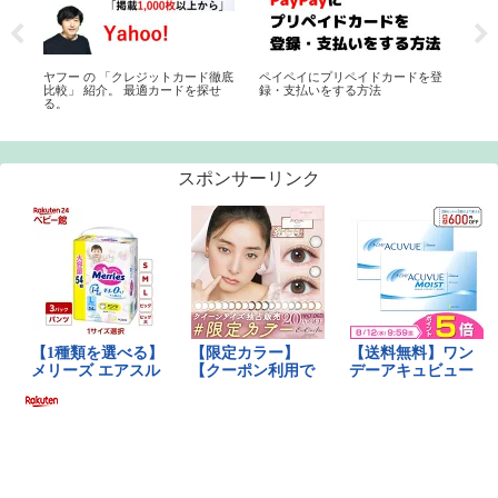
r
ヤフー の 「クレジットカード徹底
ペイペイにプリペイドカードを登
日
offs
比較」 紹介。 最適カードを探せ
録・支払いをする方法
艇
る。
スポンサーリンク