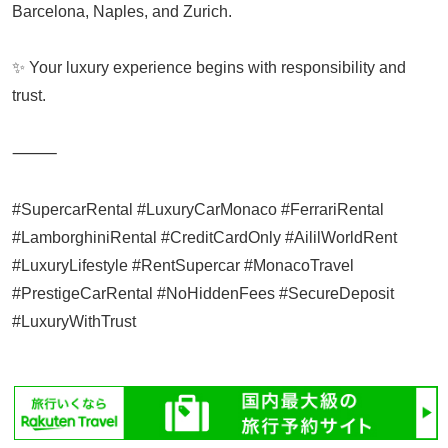
Barcelona, Naples, and Zurich.
✨ Your luxury experience begins with responsibility and
trust.
⸻
#SupercarRental #LuxuryCarMonaco #FerrariRental
#LamborghiniRental #CreditCardOnly #AililWorldRent
#LuxuryLifestyle #RentSupercar #MonacoTravel
#PrestigeCarRental #NoHiddenFees #SecureDeposit
#LuxuryWithTrust