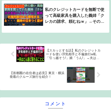
クレジットカード
私のクレジットカードを無断で使
って高級家具を購入した義姉「ク
レカの請求、頼むねｗ」→その
後、義姉が海外旅行から戻ると…
泣きついている姿が面白かったw
【スカッとする話】私のクレジットカ
ードを使い浮気相手と不倫旅行w私
「引っ越そう!」娘「うん!」→夫はど
ん底に落ちることにw【浮気夫】 #修
羅場 #サレ妻
【首都圏の在住者は必見】東京・横浜
発着のクルーズ旅行を紹介！
コメント