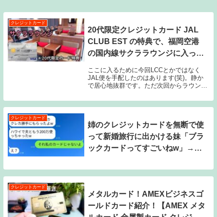
クレジットカード
20代限定クレジットカード JAL
CLUB EST の特典で、福岡空港
の国内線サクララウンジに入って
みた
ここに入るために今回LCCとかではなく
JAL便を手配したのはあります(笑)。静か
で居心地抜群です。ただ次回からラウンジ
レビューをする際は、なるべく声を出さな
いような撮影と編集でやっていこうかなぁ
と思いました。JAL CLUB EST特典・J...
クレジットカード
姉のクレジットカードを無断で使
って新婚旅行に出かける妹「ブラ
ックカードってすごいねw」→ウ
キウキしている妹にカードの本当
の持ち主を伝えた時の反応が
www
クレジットカード
メタルカード！AMEXビジネスゴ
ールドカード紹介！【AMEX メタ