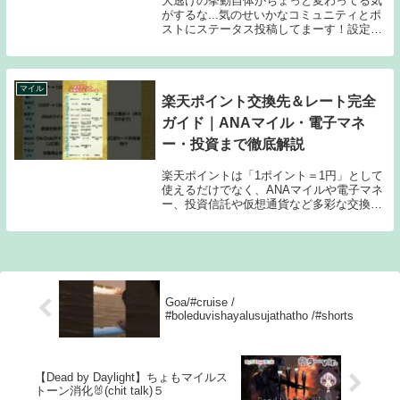
大逃げの挙動自体がちょっと変わってる気
がするな...気のせいかなコミュニティとポ
ストにステータス投稿してまーす！設定が
作られてからオリキャラ交流系ゲームには
参加したけどメインストーリーが描かれな
いままン十年が経過してしまったこどもお
じさん系...
マイル
楽天ポイント交換先＆レート完全
ガイド｜ANAマイル・電子マネ
ー・投資まで徹底解説
楽天ポイントは「1ポイント＝1円」として
使えるだけでなく、ANAマイルや電子マネ
ー、投資信託や仮想通貨など多彩な交換先
があります。本記事では、楽天ポイントの
主な交換先とレートを一覧表でまとめ、ど
こに使うとお得なのかをわかりやすく解説
します。...
Goa/#cruise /
#boleduvishayalusujathatho /#shorts
【Dead by Daylight】ちょもマイルス
トーン消化🐰(chit talk)５