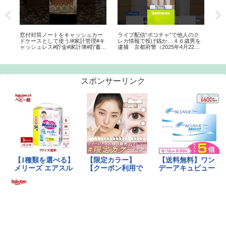
ズ
窓付封筒ノートをキャッシュカー
ライブ配信“ポコチャ”で他人のク
【
ドケースとして使う/#家計管理#キ
レカ情報で投げ銭か…４６歳男を
レ
ャッシュレス#貯金#家計簿#貯蓄#
逮捕 京都府警（2025年4月22
コ
文房具#30代#給料日ルーティン#
日） #shorts #投げ銭 #クレカ
ト
クレジットカード#キャッシュカー
ロ
ド
スポンサーリンク