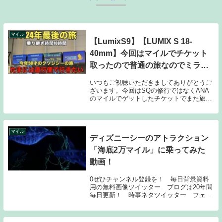
マイル
【LumixS9】【LUMIX S 18-
40mm】今回はマイルでチケット
取ったので普通の旅なのでミラー
レス一眼で動画とってきました！
いつもご視聴いただきましてありがとうご
ざいます。今回はSQの修行ではなくANA
のマイルでゲットしたチケットでまた旅を
してきました。特に今回は修行ということ
もでもないのでカメラのレンズを新しく購
入したのでフルサイズミラーレス一眼カメ
ラでどこま...
マイル
ディズニーシーのアトラクション
「海底2万マイル」に乗ってみた
動画！
0ぜひチャンネル登録を！ 毎日背景資料
用の無料画像ツイッター ブログは20年間
毎日更新！ 時事ネタツイッター フェイ
スブック 背景資料集続々出版