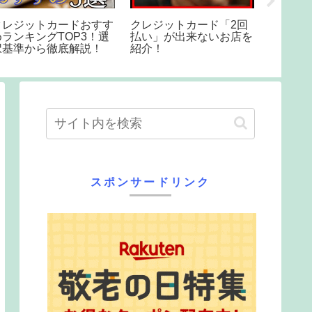
楽天プレミアムカードの
【Airペイ】クレジット
【億万
メリット・デメリット、
カード決済の操作手順 –
第594
切替時の注意点
Airペイ – FAQ –
ード
スポンサードリンク