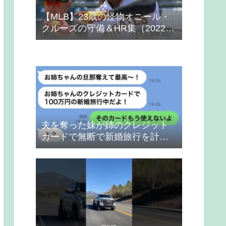
【MLB】23歳の怪物オニール・
クルーズの守備＆HR集（2022
年）
夫を奪った妹が姉のクレジット
カードで無断で新婚旅行を計画
→得意げな妹に「カードは解約
したから」と伝えた時の反応
が…ｗ