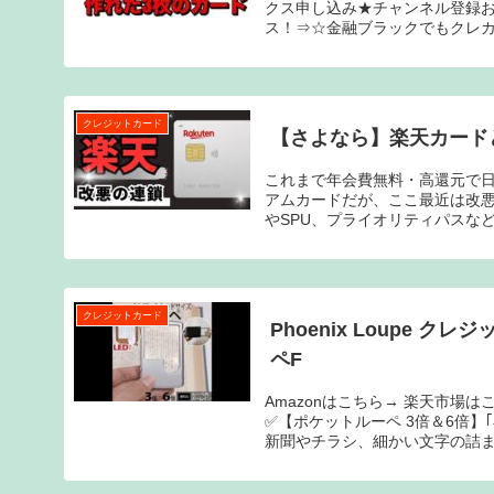
クス申し込み★チャンネル登録お
ス！⇒☆金融ブラックでもクレカ
クレジットカード
【さよなら】楽天カード
これまで年会費無料・高還元で
アムカードだが、ここ最近は改
やSPU、プライオリティパスなど
クレジットカード
Phoenix Loupe 
ペF
Amazonはこちら→ 楽天市場はこち
✅【ポケットルーペ 3倍＆6倍
新聞やチラシ、細かい文字の詰ま.