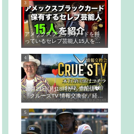
アメックスブラックカードを持
っているセレブ芸能人15人を紹
介
10月21日(月)18時から生配信💖
『クルーズTV 情報交換会』経済
ニュース 投資 株式市場 新NISA
投資信託 仮想通貨 ビットコイン
不動産投資 為替 ベトナムドン イ
ラクディナール