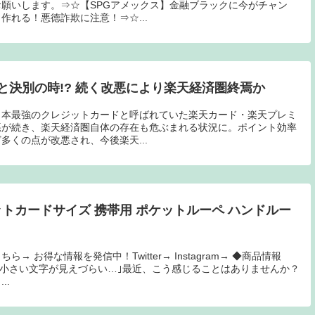
願いします。⇒☆【SPGアメックス】金融ブラックに今がチャン
作れる！悪徳詐欺に注意！⇒☆...
と決別の時!? 続く改悪により楽天経済圏終焉か
日本最強のクレジットカードと呼ばれていた楽天カード・楽天プレミ
悪が続き、楽天経済圏自体の存在も危ぶまれる状況に。ポイント効率
多くの点が改悪され、今後楽天...
クレジットカードサイズ 携帯用 ポケットルーペ ハンドルー
ら→ お得な情報を発信中！Twitter→ Instagram→ ◆商品情報
】｢小さい文字が見えづらい…｣最近、こう感じることはありませんか？
..