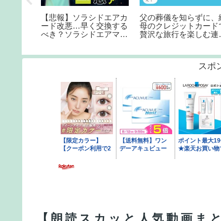
ド「2回
支払方法の変更（クレジ
ローマの空港から市内
いお店を
ットカードの変更）
鉄道移動
［My SoftBankウェブ］
スポ
【朗読スカッと人気動画ま