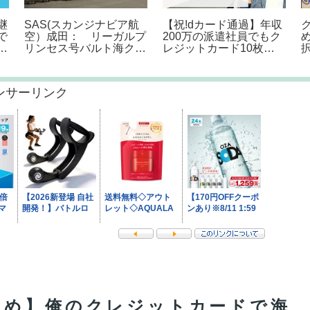
へ
Let’s go run 10 miles w/
香港マイル2022予想
next race update 🏃🏻‍♀️🌃
買い目❗️
#running #runnergirl
#runvlog
#marathontraining
ンサーリンク
とめ】俺のクレジットカードで海