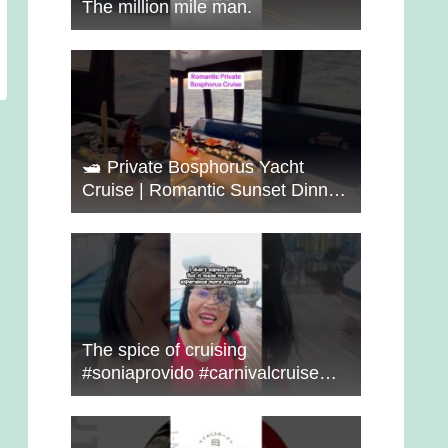
The million mile man.
🛥️ Private Bosphorus Yacht
Cruise | Romantic Sunset Dinner
on the Water 🇹🇷✨
The spice of cruising
#soniaprovido #carnivalcruise
#choosefun #adventure #cruise
#fun