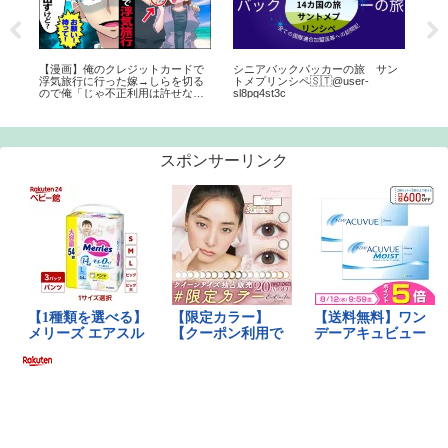
因子
【漫画】俺のクレジットカードで
シニアバックパッカーの旅 サン
世界
浮気旅行に行った嫁→しらを切る
トメプリンシペ🇸🇹@user-
勝
ので俺「じゃ不正利用は許せない
sl8pg4st3c
から警察行くわｗ」と伝えら…い
ろいろとヤバいことが判明してｗ
【マンガ動画】
スポンサーリンク