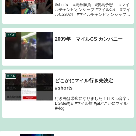
#shorts #馬券勝負 #競馬予想 #マイ
ルチャンピオンシップ #マイルCS #マイ
ルCS2024 #マイルチャンピオンシップ
2024 #競馬女子 #重賞 #競馬 #
東京競馬場 #本命馬発表 #予想
マイル
2009年 マイルCS カンパニー
マイル
どこかにマイル行き先決定
#shorts
行き先は帯広になりました！THX to音楽：
BGMer#jal #マイル旅 #jalどこかにマイル
#vlog