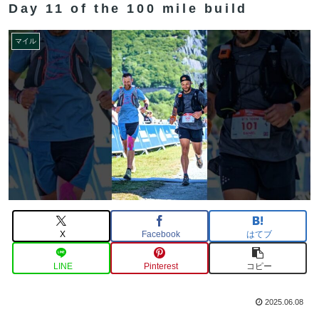
Day 11 of the 100 mile build
マイル
X
Facebook
はてブ
LINE
Pinterest
コピー
2025.06.08