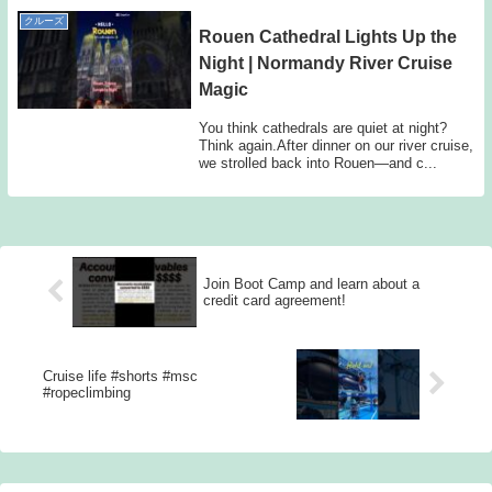
金額は今後の活動費に充てていき...
クルーズ
Rouen Cathedral Lights Up the
Night | Normandy River Cruise
Magic
You think cathedrals are quiet at night?
Think again.After dinner on our river cruise,
we strolled back into Rouen—and c...
Join Boot Camp and learn about a
credit card agreement!
Cruise life #shorts #msc
#ropeclimbing