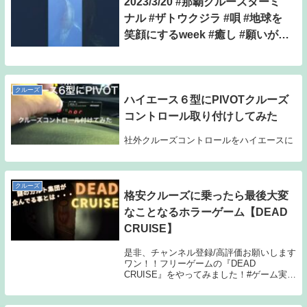
2023/3/20 #那覇クルーズターミ
ナル #ザトウクジラ #唄 #地球を
笑顔にするweek #癒し #願いが叶
う
クルーズ
ハイエース６型にPIVOTクルーズ
コントロール取り付けしてみた
社外クルーズコントロールをハイエースに
クルーズ
格安クルーズに乗ったら最後大変
なことなるホラーゲーム【DEAD
CRUISE】
是非、チャンネル登録/高評価お願いします
ワン！！フリーゲームの『DEAD
CRUISE』をやってみました！#ゲーム実況
#DEAD CRUISE～～～～～～～～～～～
～・Doneru始めました！ご支援いただいた