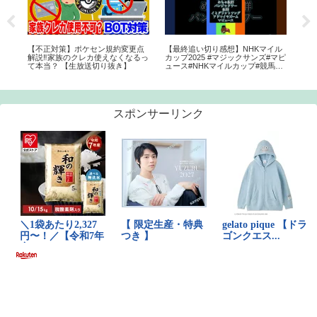
ウ大
【不正対策】ポケセン規約変更点
【最終追い切り感想】NHKマイル
ミ
プニ
解説‼️家族のクレカ使えなくなるっ
カップ2025 #マジックサンズ#マピ
ズi
て本当？ 【生放送切り抜き】
ュース#NHKマイルカップ#競馬予
想#調教
スポンサーリンク