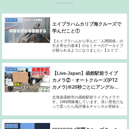
クルーズ
エイブラハムカリブ海クルーズで
学んだこと①
【エイブラハムから学んだ「人間関係」の
引き寄せの基本】のセミナーのアーカイブ
が観られるようになりました↓【エイブラ
ハムサロンNEW】をスタートしました（次
回は3/30開催です)✨【メンバーシップのご
案内】（パソコンで開くと紹介動画もご覧
いた...
クルーズ
【Live-Japan】函館駅前ライブ
カメラ②・オートクルーズ(PTZ
カメラ)※20秒ごとにアングルが
変わります
北海道函館市の函館駅前ライブカメラで
す。24時間稼働しています。良い景色だな
って思ったら高評価＆チャンネル登録をお
願いします♪☆Click the Like button and
Subscribe!☆◆使用カメラ・H.View HV-
PT...
クルーズ