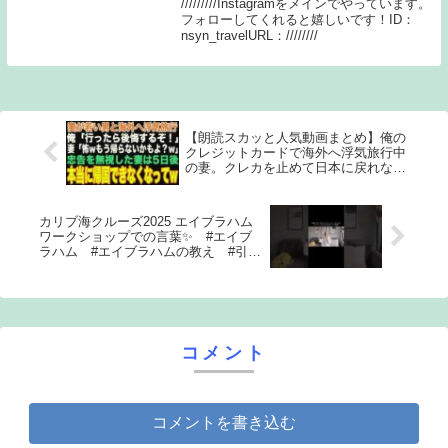
/////////Instagramをメインでやっています。
フォローしてくれると嬉しいです！ID：
nsyn_travelURL：////////
【朗読スカッと人気動画まとめ】俺の
クレジットカードで海外へ浮気旅行中
の妻。クレカを止めて日本に戻れなく
した上に、こっそり引越しすると w
カリブ海クルーズ2025 エイブラハム
ワークショップでの言葉✨ #エイブ
ラハム #エイブラハムの教え #引き
寄せの法則 #引き寄せ #エイブラハ
ムクルーズ #波動
コメント
コメントを書き込む