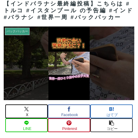
【インドバラナシ最終編投稿】こちらは #
トルコ #イスタンブール の予告編 #インド
#バラナシ #世界一周 #バックパッカー
バックパッカー
X
Facebook
はてブ
LINE
Pinterest
コピー