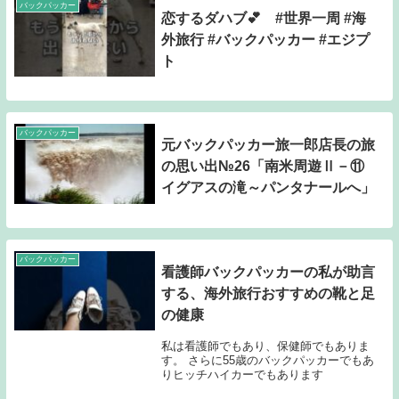
バックパッカー
恋するダハブ💕 #世界一周 #海
外旅行 #バックパッカー #エジプ
ト
バックパッカー
元バックパッカー旅一郎店長の旅
の思い出№26「南米周遊Ⅱ－⑪
イグアスの滝～パンタナールへ」
バックパッカー
看護師バックパッカーの私が助言
する、海外旅行おすすめの靴と足
の健康
私は看護師でもあり、保健師でもありま
す。 さらに55歳のバックパッカーでもあ
りヒッチハイカーでもあります