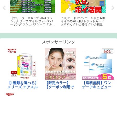
札
【ブリーダーズカップ 2024 クラ
🚩JQカードセゾンゴールドと🔥ポ
20
由直
シック ターフ マイル フォーエバ
イ活民の戦い💰クレジットカード
その
ーヤング ウシュバテソーロ デルマ
おすすめ クレカ修行 クレカ積立
ソトガケ シャフリヤール出走 海外
競馬ライブ 予想大会】 雑談チャッ
ト 速報
スポンサーリンク