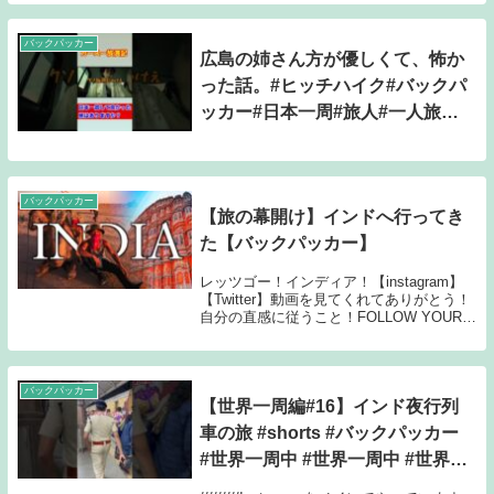
バックパッカー
広島の姉さん方が優しくて、怖か
った話。#ヒッチハイク#バックパ
ッカー#日本一周#旅人#一人旅#
観光#ブイログ#vlog#リゾバ#ワ
ーホリ#ショート#切り抜き#
バックパッカー
【旅の幕開け】インドへ行ってき
た【バックパッカー】
レッツゴー！インディア！【instagram】
【Twitter】動画を見てくれてありがとう！
自分の直感に従うこと！FOLLOW YOUR
COMPASS.《動画で使っている機材はこち
ら》GoProGoPro カルマグリップSony 一
眼レフ...
バックパッカー
【世界一周編#16】インド夜行列
車の旅 #shorts #バックパッカー
#世界一周中 #世界一周中 #世界一
周 #旅人