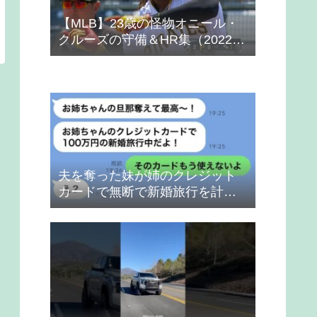
【MLB】23歳の怪物オニール・
クルーズの守備＆HR集（2022
年）
夫を奪った妹が姉のクレジット
カードで無断で新婚旅行を計画
→得意げな妹に「カードは解約
したから」と伝えた時の反応
が…ｗ