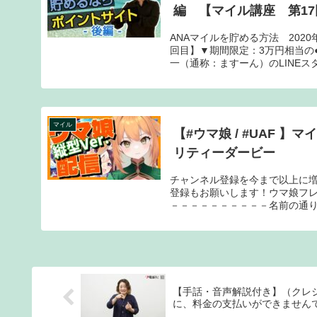
編 【マイル講座 第1
ANAマイルを貯める方法 202
回目】▼期間限定：3万円相当の
一（通称：ますーん）のLINEスタ
マイル
【#ウマ娘 / #UAF 】マイル育成です！！【野兎みかん】 #Vtuber #ウマ娘プ
リティーダービー
チャンネル登録を今まで以上に増
登録もお願いします！ウマ娘フレン
－－－－－－－－－－名前の通りウ
【手話・音声解説付き】（クレ
に、料金の支払いができませんで