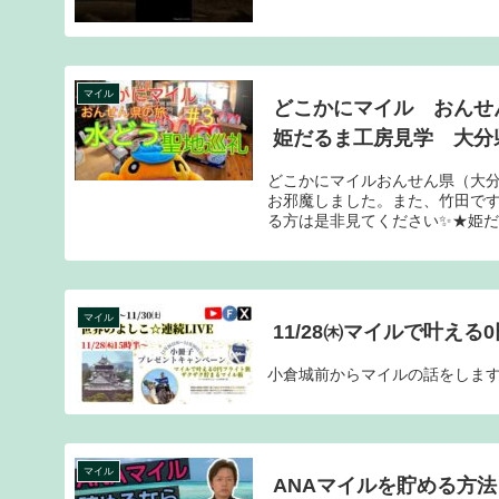
マイル
どこかにマイル おんせ
姫だるま工房見学 大分
どこかにマイルおんせん県（大分
お邪魔しました。また、竹田で
る方は是非見てください✨★姫だる
マイル
11/28㈭マイルで叶える
小倉城前からマイルの話をしま
マイル
ANAマイルを貯める方法