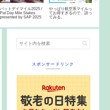
ットデイマイル2025 /
やっぱり航空系マイルっ
シニア
at Day Mile Stakes
てお得すぎるので、語っ
旅 イ
resented by SAP 2025
てみる。
ェント
スポンサードリンク