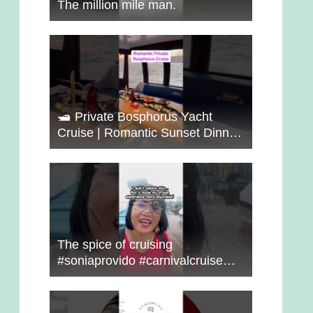
The million mile man.
🛥️ Private Bosphorus Yacht
Cruise | Romantic Sunset Dinner
on the Water 🇹🇷✨
The spice of cruising
#soniaprovido #carnivalcruise
#choosefun #adventure #cruise
#fun