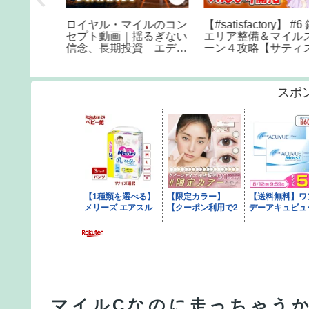
クルーズ
ロイヤル・マイルのコン
【#satisfactory】 #6 鉄
イトクルーズ
セプト動画｜揺るぎない
エリア整備＆マイルス
信念、長期投資 エディ
ーン４攻略【サティス
ンバラよりお届けする長
ァクトリー】
期投資への誘い ベイリ
ー・ギフォード世界長期
スポ
成長株ファンド｜三菱
UFJ国際投信
マイルCなのに走っちゃう