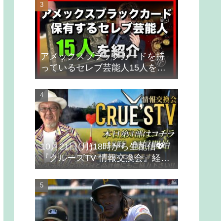
アメックスブラックカードを持
っているセレブ芸能人15人を紹
介
10月21日(月)18時から生配信💖
『クルーズTV 情報交換会』経済
ニュース 投資 株式市場 新NISA
投資信託 仮想通貨 ビットコイン
不動産投資 為替 ベトナムドン イ
ラクディナール