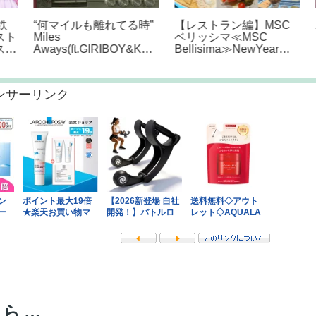
“何マイルも離れてる時”
【レストラン編】MSC
パ
ト
Miles
ベリッシマ≪MSC
P
フ
Aways(ft.GIRIBOY&Kwa
Bellisima≫NewYearク
p
ca) [和訳] – GEMINI
ルーズ2024
ンサーリンク
から…