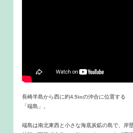
長崎半島から西に約4.5㎞の沖合に位置する
「端島」。
端島は南北東西と小さな海底炭鉱の島で、岸