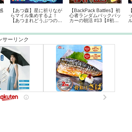
注意したい楽天プレミア
【奇跡】ニートの俺には
S
ムカードのデメリット3
じめてのクレジットカー
S
選！
ドが届いたｗｗｗ【2ch
#
面白いスレ】
#
ンサーリンク
き