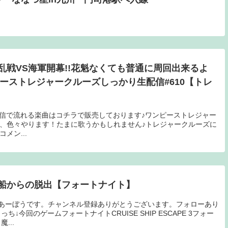
乱戦VS海軍開幕!!花魁なくても普通に周回出来るよ
ワンピーストレジャークルーズしっかり生配信#610【トレ
STORE↑配信で流れる楽曲はコチラで販売しております♪ワンピーストレジャー
、色々やります！たまに歌うかもしれません♪トレジャークルーズに
メン...
船からの脱出【フォートナイト】
うも、あーぼうです。チャンネル登録ありがとうございます。フォローあり
↓今回のゲームフォートナイトCRUISE SHIP ESCAPE 3フォー
...