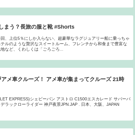
う？長旅の服と靴 #Shorts
回、上位5％にしか入らない、超豪華なラグジュアリー船に乗っちゃ
ホテルのような贅沢なスイートルーム、フレンチから和食まで豊富な
地など、くわしくは「ごろごろ...
兵庫神戸アメ車クルーズ！ アメ車が集まってクルーズ 21時
LET EXPRESS)シェビーバン アストロ C1500エスカレード サバーバ
デラックローライダー 神戸夜景JPN.JAP . 日本、大阪、JAPAN