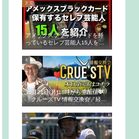
アメックスブラックカードを持
っているセレブ芸能人15人を紹
介
10月21日(月)18時から生配信💖
『クルーズTV 情報交換会』経済
ニュース 投資 株式市場 新NISA
投資信託 仮想通貨 ビットコイン
不動産投資 為替 ベトナムドン イ
ラクディナール