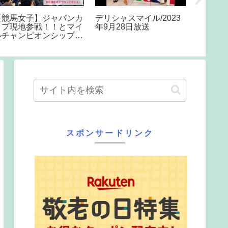
ea day on Star of the
クレジットカードあるあ
マイル
eas! #royalcaribbean
る いくら使ったかバレ
プハイ
staroftheseas
るやつ #shorts
cruiseship #cruise
スポンサードリンク