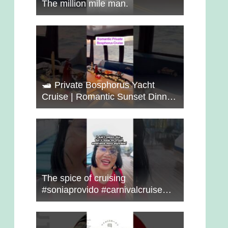
The million mile man.
🛥️ Private Bosphorus Yacht
Cruise | Romantic Sunset Dinner
on the Water 🇹🇷✨
The spice of cruising
#soniaprovido #carnivalcruise
#choosefun #adventure #cruise
#fun