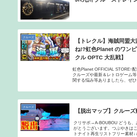
クルーズ
【トレクル】海賊同盟大
ね!?虹色Planet の
クル OPTC 大乱戦】
虹色Planet OFFICIAL 
クルーズや最新＆レトロゲーム等
関する悩み等ありましたら、ぜひコ
クルーズ
【脱出マップ】クルーズ
クリサポ→A-BOUBOU ど
がとうございます。つぶやきはこっち
トナイト再生リストフリー素材↓↓魔