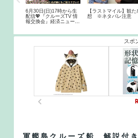
/2023
━━💯⚡️等価交換：雷電
100 MILE DAILY
将軍とクレジットカード
TRAINING #running
💳️💯━━ (ドット絵)
#ultramarathon
(Pixelart) #shorts
#hybridathlete
スポ
軍艦島クルーズ船 解説付