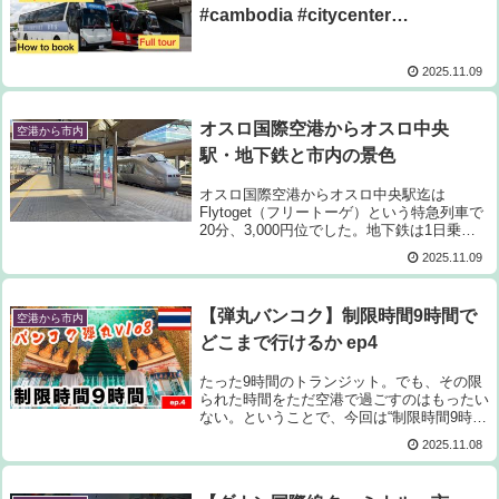
#cambodia #citycenter
#howtoreach
2025.11.09
オスロ国際空港からオスロ中央
空港から市内
駅・地下鉄と市内の景色
オスロ国際空港からオスロ中央駅迄は
Flytoget（フリートーゲ）という特急列車で
20分、3,000円位でした。地下鉄は1日乗車
券等がありトラムにも乗車できます。
2025.11.09
【弾丸バンコク】制限時間9時間で
空港から市内
どこまで行けるか ep4
たった9時間のトランジット。でも、その限
られた時間をただ空港で過ごすのはもったい
ない。ということで、今回は“制限時間9時間
のバンコク弾丸旅”へ。空港から市内へ飛び
2025.11.08
出して、定番からローカルまで駆け抜けまし
た！▼今回の旅のハイライト・バックパッ...