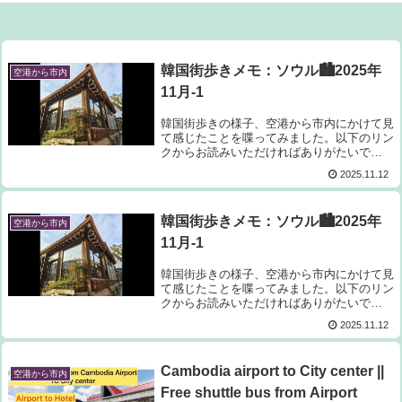
韓国街歩きメモ：ソウル🏙️2025年
空港から市内
11月-1
韓国街歩きの様子、空港から市内にかけて見
て感じたことを喋ってみました。以下のリン
クからお読みいただければありがたいで
す。--------Aviv's Links---stand.fmでは、この
2025.11.12
放送にいいね・コメント・レター送信ができ
ます。
韓国街歩きメモ：ソウル🏙️2025年
空港から市内
11月-1
韓国街歩きの様子、空港から市内にかけて見
て感じたことを喋ってみました。以下のリン
クからお読みいただければありがたいで
す。--------Aviv's Links---stand.fmでは、この
2025.11.12
放送にいいね・コメント・レター送信ができ
ます。
Cambodia airport to City center ||
空港から市内
Free shuttle bus from Airport