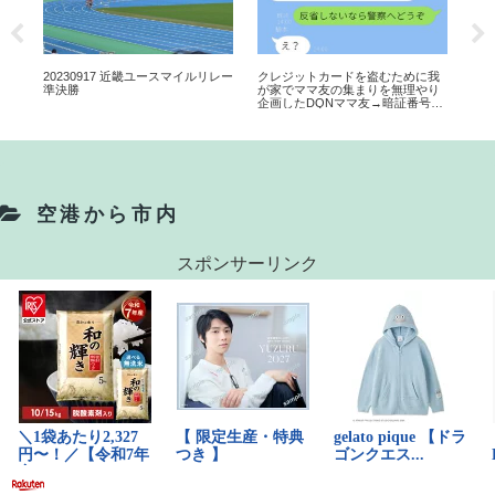
20230917 近畿ユースマイルリレー
クレジットカードを盗むために我
【
準決勝
が家でママ友の集まりを無理やり
ー
企画したDQNママ友→暗証番号を
豪遊
盗み見て盗んだカードを使おうと
き
した結果ｗｗｗｗ
【2
空港から市内
スポンサーリンク