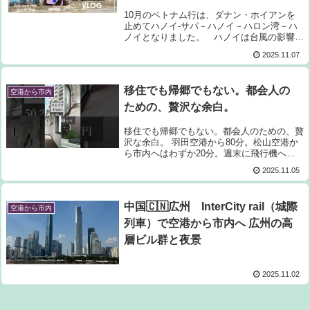
た。 ビンファストのEVは通常の
10月のベトナム行は、ダナン・ホイアンを
エンジン自動車より水に強い事が
止めてハノイ-サパ－ハノイ－ハロン湾－ハ
ノイとなりました。 ハノイは台風の影響で
分かりました。
大洪水で飛行場から市内に行けないとの事前
2025.11.07
情報でしたが、ビンファストのEVは水に強
く三菱のエンジン車で行けない所もビンフ
ァ...
移住でも帰郷でもない。都会人の
空港から市内
ための、贅沢な余白。
移住でも帰郷でもない。都会人のための、贅
沢な余白。 羽田空港から80分。松山空港か
ら市内へはわずか20分。週末に飛行機へ乗
れば、そこはすぐに“もう一つの生活拠点”。
2025.11.05
人口50万のコンパクトシティ・松山は、県
庁所在地の利便性と落ち着きが調和した...
中国🇨🇳広州 InterCity rail（城際
空港から市内
列車）で空港から市内へ 広州の高
層ビル群と夜景
2025.11.02