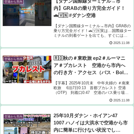
【ダナン国際線ターミナル→市
空港から市内
内】GRABの乗り方完全ガイド！
🚗🇻🇳 #ダナン空港
【ダナン国際線ターミナル→市内】GRABの
乗り方完全ガイド！🚗🇻🇳実は…国際線ター
ミナルの到着ゲートを出ても、すぐには
Grabに乗れません！😳出口付近はGrab乗り
2025.11.08
入れ禁止エリアで、タクシーの客引きも多い
ので要注意⚠️観光客を狙ったぼったく...
🇷🇴秋の＃東欧旅 ep2＃ルーマニ
空港から市内
ア＃ブカレスト 空港から市内へ
の行き方・アクセス（バス・Bolt)
交通チケット・切符の買い方・観
【字幕】2025年10月末 中年夫婦の ＃南東
光に便利なおすすめホテル/アンリ
欧旅 6泊7日0:13 首都ブカレスト 空港
（OTP) 到着口0:47 空港のバス乗り場
コアンダ国際空港（OTP)
1:18 100番のバス 空港から市内行1:39
2025.11.08
バスの切符の買い方 2:06 空港から市内へ
のバスルー...
25年10月ダナン・ホイアン47
空港から市内
1007 ハノイは大洪水で空港から市
内に簡単に行けない状況でし