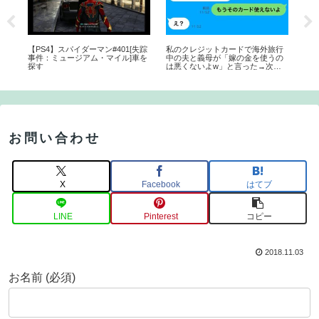
圏ク
【PS4】スパイダーマン#401[失踪
私のクレジットカードで海外旅行
【
最
事件：ミュージアム・マイル]車を
中の夫と義母が「嫁の金を使うの
ク
探す
は悪くないよw」と言った→次の
日に「利用停止にしたからw」と
伝えた結果www
お問い合わせ
X
Facebook
はてブ
LINE
Pinterest
コピー
2018.11.03
お名前 (必須)