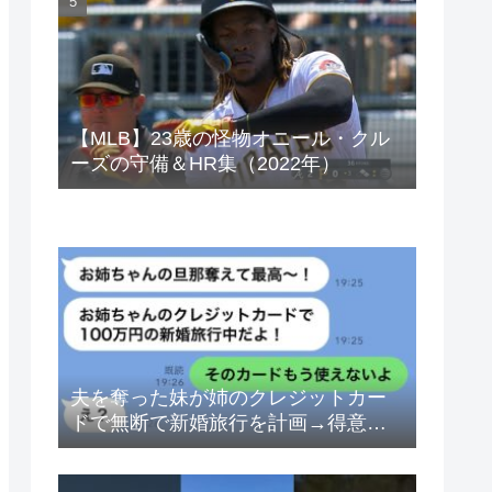
ベトナムドン イラクディナール
【MLB】23歳の怪物オニール・クル
ーズの守備＆HR集（2022年）
夫を奪った妹が姉のクレジットカー
ドで無断で新婚旅行を計画→得意げ
な妹に「カードは解約したから」と
伝えた時の反応が…ｗ