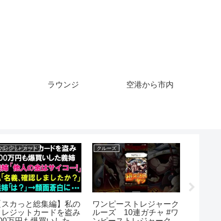
ラウンジ
空港から市内
クレジットカード
クルーズ
クルーズ
【スカっと総集編】私の
ワンピーストレジャーク
【金沢
クレジットカードを盗み
ルーズ 10連ガチャ #ワ
ターミ
200万円も爆買いした義
ンピーストレジャークル
た