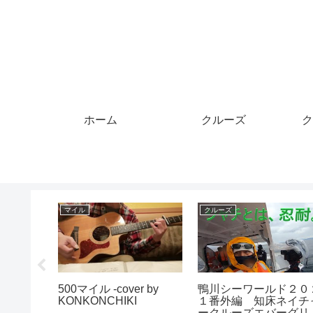
ホーム
クルーズ
ク
マイル
クルーズ
ルで行く
500マイル -cover by
鴨川シーワールド２０
rt1/阿寒
KONKONCHIKI
１番外編 知床ネイチ
族旅行/
ークルーズエバーグリ