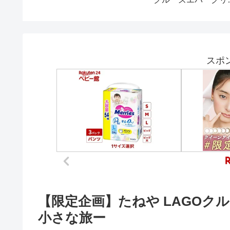
Partは
ン３８からただただ、
湖です。
くそびえる特徴的な背
ル、カム
れのシャチをひたすら
湖ナイト
つｗ
スポ
【限定企画】たねや LAGOク
小さな旅ー