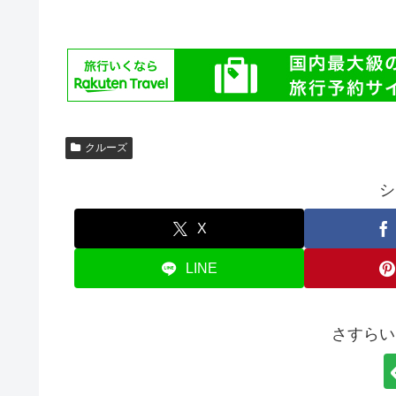
クルーズ
シ
X
LINE
さすらい