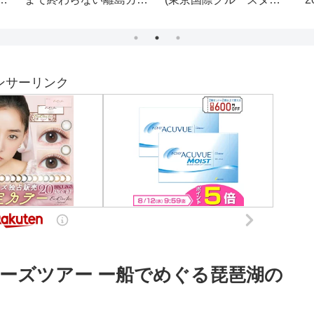
黒
ャ【あつまれどうぶつの
ミナル駅前バス停：京急
び
森】
バス井30系統)
待
ンサーリンク
ルーズツアー ー船でめぐる琵琶湖の