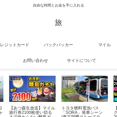
自由な時間とお金を手に入れる
旅
レジットカード
バックパッカー
マイル
お問い合わせ
サイトについて
マイル
クルーズ
２
【あつ森生放送】マイル
トヨタ燃料電池バス
ャ
旅行券2100枚使い切る
「SORA」発車シーン
ー
まで終わらない離島ガチ
(東京国際クルーズター