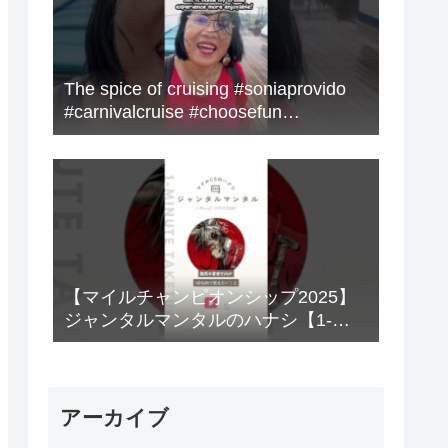
The spice of cruising #soniaprovido
#carnivalcruise #choosefun
#adventure #cruise #fun
【マイルチャンピオンシップ2025】
ジャンタルマンタルのハナシ【1-
MINUTE】#競馬
アーカイブ