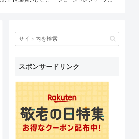
姉「他人の金はサイコ
ーズ #10連ガチャ
ー！」私「名義、確認し
ましたか？」義姉
「は？」→顔面蒼白に…
スポンサードリンク