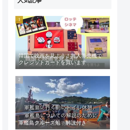
人気記事
韓国で映画を見よう！無人券売機で
クレジットカードを買います
軍艦島クルーズ船 解説付き