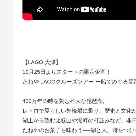
【LAGO 大津】
10月25日よりスタートの限定企画！
たねや LAGOクルーズツアー ー船でめぐる
400万年の時を刻む雄大な琵琶湖。
レトロで愛らしい外輪船に乗り、歴史と文化
湖上から望む比叡山や湖畔の町並みなど、非
たねやのお菓子を味わう──湖と人、時をつな