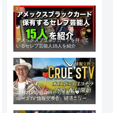
アメックスブラックカードを持って
いるセレブ芸能人15人を紹介
10月21日(月)18時から生配信💖『ク
ルーズTV 情報交換会』経済ニュース
投資 株式市場 新NISA 投資信託 仮想
通貨 ビットコイン 不動産投資 為替