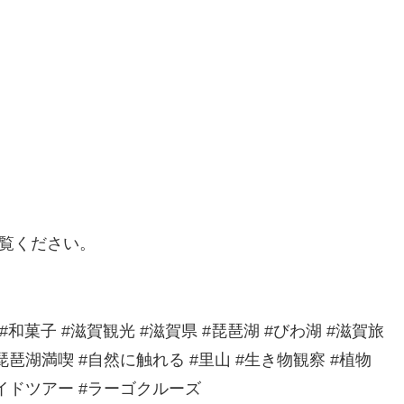
ご覧ください。
eya #和菓子 #滋賀観光 #滋賀県 #琵琶湖 #びわ湖 #滋賀旅
琵琶湖満喫 #自然に触れる #里山 #生き物観察 #植物
ガイドツアー #ラーゴクルーズ