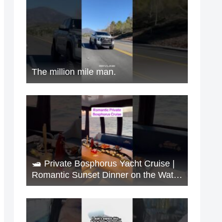
The million mile man.
🛥️ Private Bosphorus Yacht Cruise |
Romantic Sunset Dinner on the Water
🇹🇷✨