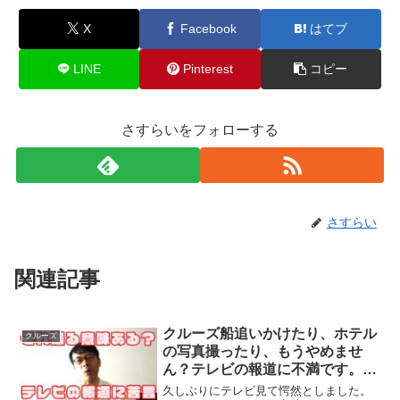
X
Facebook
はてブ
LINE
Pinterest
コピー
さすらいをフォローする
さすらい
関連記事
クルーズ船追いかけたり、ホテル
クルーズ
の写真撮ったり、もうやめませ
ん？テレビの報道に不満です。
上念司チャンネル ニュースの虎
久しぶりにテレビ見て愕然としました。