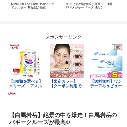
ard
MMM008 The Card Holder IDカー
99マイルの剛速球が顔面に… #野
元
s –
ドホルダー 商品紹介動画
球 #メジャーリーグ #MLB
の思
④
スポンサーリンク
【白馬岩岳】絶景の中を爆走！白馬岩岳の
バギークルーズが最高✨