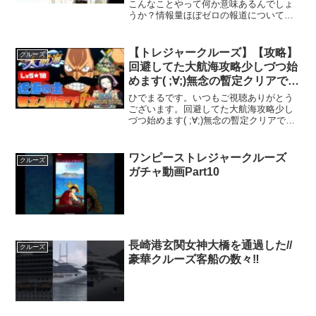
側
こんなことやって何か意味あるんでしょ
うか？情報量ほぼゼロの報道について苦
言を呈しました。そして前向きな提案
も？！#上念司八重洲イブニングラボ上念
司の新刊誰も書けなかった日本の経済損
【トレジャークルーズ】【攻略】
クルーズ
失 上念 司 月々800...
回避してた大航海攻略少しづつ始
めます( ;∀;)無念の暫定クリアで
す！フーシャ村”近海の主”Lv5の
ひでまるです。いつもご視聴ありがとう
難しさ★10攻略です【トレクル】
ございます。回避してた大航海攻略少し
づつ始めます( ;∀;)無念の暫定クリアで
【OPTC】
す！フーシャ村”近海の主”Lv5の難しさ
★10攻略ですよろしければ、ご視聴とチ
ャンネル登録お願いいたします。#トレク
ワンピーストレジャークルーズ
クルーズ
ル#大航海...
ガチャ動画Part10
長崎港玄関女神大橋を通過した//
クルーズ
豪華クルーズ客船の数々‼️