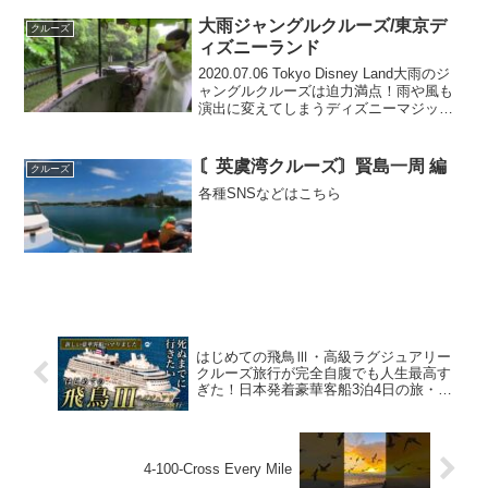
大雨ジャングルクルーズ/東京デ
クルーズ
ィズニーランド
2020.07.06 Tokyo Disney Land大雨のジ
ャングルクルーズは迫力満点！雨や風も
演出に変えてしまうディズニーマジック
☆
〘英虞湾クルーズ〙賢島一周 編
クルーズ
各種SNSなどはこちら
はじめての飛鳥Ⅲ・高級ラグジュアリー
クルーズ旅行が完全自腹でも人生最高す
ぎた！日本発着豪華客船3泊4日の旅・乗
船記・正直レビュー【郵船クルーズ・グ
ルメ・横浜〜鳥羽〜博多】
4-100-Cross Every Mile