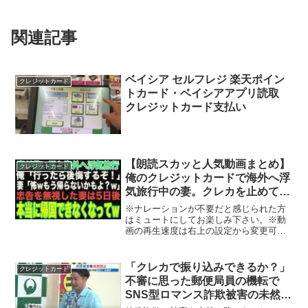
関連記事
ベイシア セルフレジ 楽天ポイン
クレジットカード
トカード・ベイシアアプリ読取
クレジットカード支払い
【朗読スカッと人気動画まとめ】
クレジットカード
俺のクレジットカードで海外へ浮
気旅行中の妻。クレカを止めて日
本に戻れなくした上に、こっそり
※ナレーションが不要だと感じられた方
引越しすると w
はミュートにしてお楽しみ下さい。※動
画の再生速度は右上の設定から変更可能
です。※当チャンネルの動画に登場する
人物は仮名です。実際の人物や地名とは
関係ありません。※当チャンネルのスト
「クレカで振り込みできるか？」
クレジットカード
ーリーはオリジナルです。...
不審に思った郵便局員の機転で
SNS型ロマンス詐欺被害の未然防