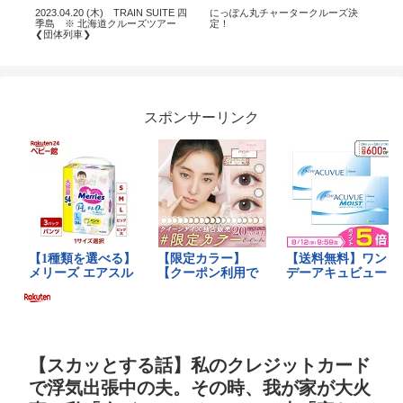
外旅
2023.04.20 (木) TRAIN SUITE 四
にっぽん丸チャータークルーズ決
PS
#世
季島 ※ 北海道クルーズツアー
定！
ニ
❮団体列車❯
よ
家族
ラ
す！
スポンサーリンク
【スカッとする話】私のクレジットカード
で浮気出張中の夫。その時、我が家が大火