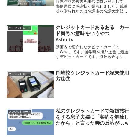
止
特殊詐欺の被害を未然に防いだとして、
郵便局員に感謝状が贈られました。感謝
状を贈られたのは名護市の名護大北郵便
局に勤務する亀川竜太さんです。亀川さ
んは今年7月、郵便局を訪れた女性が「ク
レジットカードで振り込みができるか」
クレジットカードあるある カー
クレジットカード
と相談してきたことに違...
ド番号の意味をいうやつ
#shorts
動画内で紹介したデビットカードは
「Wise」です。留学時や海外送金に最適
なデビットカードです。海外送金はリア
ルタイム+低コストで25通貨から送金と受
け取りができます。また、Mastercardコ
ンタクトレス決済機能が搭載、ATMでの
岡崎校クレジットカード端末使用
クレジットカード
現金引出...
方法③
私のクレジットカードで新婚旅行
クレジットカード
をする息子夫婦に「契約を解除し
たから」と言った時の反応が…ｗ