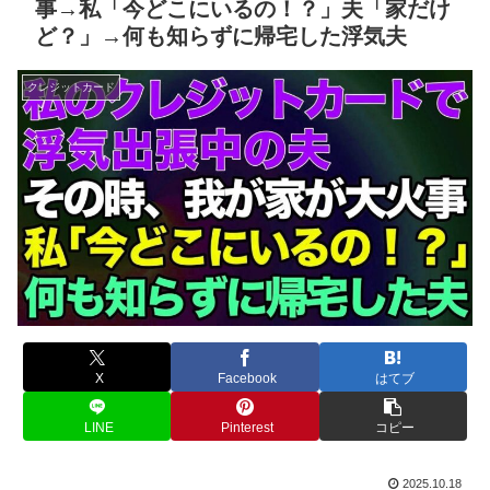
事→私「今どこにいるの！？」夫「家だけ
ど？」→何も知らずに帰宅した浮気夫
クレジットカード
X
Facebook
はてブ
LINE
Pinterest
コピー
2025.10.18