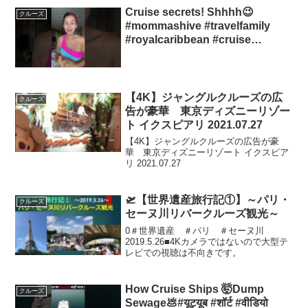
Cruise secrets! Shhhh😉
クルーズ
#mommashive #travelfamily
#royalcaribbean #cruise
#cruisingwithkids
【4K】ジャングルクルーズの広
クルーズ
告が豪華 東京ディズニーリゾー
ト イクスピアリ 2021.07.27
【4K】ジャングルクルーズの広告が豪
華 東京ディズニーリゾート イクスピア
リ 2021.07.27
🛫【世界遺産旅行記①】～パリ・
クルーズ
セーヌ川リバークルーズ観光～
0＃世界遺産 ＃パリ ＃セーヌ川
2019.5.26■4Kカメラではないので大型テ
レビでの視聴は不向きです。
How Cruise Ships 🤯Dump
クルーズ
Sewage💩#यूट्यूब #शॉर्ट #वीडियो