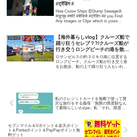
#ट्रेंडिंग #
How Cruise Ships 🤯Dump Sewage💩
#यूट्यूब #शॉर्ट #वीडियो #ट्रेंडिंग #if you Find
Any images or Clips which is yours
please ...
【海外暮らしvlog】クルーズ船で
クルーズ
踊り狂うセレブ？?/クルーズ船が
行き交うロングビーチの港を散
歩/海外移住夫婦の日常生活/ロサ
ロサンゼルスの約３０キロ南に位置する
ンゼルス
ロングビーチ。クルーズ船が行き交う港
をお散歩、船の上で踊り狂う人もいれば
ゆったり海を眺めたりお散歩するカップ
ルも過ごし方は様々。そんなロングビー
チの海沿いを一緒にお散歩しましょう♪も
し面白かったらチャンネ...
私のクレジットカードを無断で使って贅
沢な旅行をする義母「無限の限度額なん
て素晴らしいわねw」私「それ、限度額0
円なんですけどw」→実は…
セブンマイル＆Vポイント＆楽天ポイン
ト＆Pontaポイント＆PayPayポイント無
料ゲット