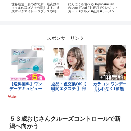
世界最速！あつ森で新・最高効率
にんにくを食べる #kpop #music
視線
滝が
マイルの稼ぎ方を公開します。達
#cover #food #お正月 #クレジット
Eye
成すべきマイレージプラスや時給
カード #グルメ #正月 #ラーメン #
モ
計算等徹底解説する！アプデまで
料理
【ブ
の準備にも活用できる裏技を紹
ン 
介。ソロやリアタイで稼ぎたい人
向けの方法も説明します
スポンサーリンク
５３歳おじさんクルーズコントロールで新
潟へ向かう