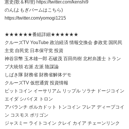
憲史(歌＆料理) https://twitter.com/kenshi9
のん(よもぎバームはこちら)
https://twitter.com/yomogi1215
★★★★★★番組詳細★★★★★★
クルーズTV YouTube 政治経済 情報交換会 参政党 国民民
主党 自民党 日本保守党 投資
神谷宗幣 玉木雄一郎 石破茂 百田尚樹 北村弁護士 トラン
プ大統領 右派 左派 陰謀論
しばき隊 財務省 財務省解体デモ
クルーズTV 仮想通貨 投資情報
ビットコイン イーサリアム リップル ソラナ ドージコイン
エイダ シバイヌ トロン
アバランチ ポルカドット トンコイン フレア ディープコイ
ン コスモス ポリゴン
ジャスミー ライトコイン クレイ カイア チェーンリンク