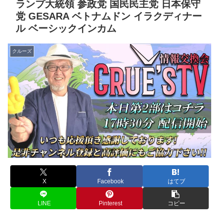
ランプ大統領 参政党 国民民主党 日本保守
党 GESARA ベトナムドン イラクディナー
ル ベーシックインカム
クルーズ
X
Facebook
はてブ
LINE
Pinterest
コピー