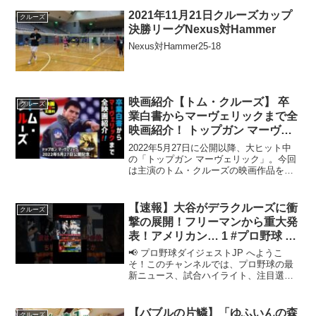
2021年11月21日クルーズカップ
クルーズ
決勝リーグNexus対Hammer
Nexus対Hammer25-18
映画紹介【トム・クルーズ】 卒
クルーズ
業白書からマーヴェリックまで全
映画紹介！ トップガン マーヴェ
リック公開記念 ミッション・イ
2022年5月27日に公開以降、大ヒット中
ンポッシブル イーサン・ハント
の「トップガン マーヴェリック」。今回
は主演のトム・クルーズの映画作品を紹
Tom Cruise Top Gun
介致します。#トムクルーズ#トップガン#
映画紹介
【速報】大谷がデラクルーズに衝
クルーズ
撃の展開！フリーマンから重大発
表！アメリカン… 1 #プロ野球 #
プロ野球ニュース #野球 #プロ野
📢 プロ野球ダイジェストJP へようこ
球 #プロ野球ニュース #野球
そ！このチャンネルでは、プロ野球の最
新ニュース、試合ハイライト、注目選手
の活躍、好プレー・珍プレー、トレード
や移籍情報などをわかりやすくまとめて
お届けします。#プロ野球 #プロ野球速報
【バブルの片鱗】「ゆふいんの森
クルーズ