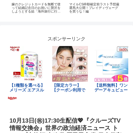
断で使
マイルCS枠順確定前ラスト予想厳
【安田記念2022】得意な東京マイ
贅沢を
選馬大公開！ブレイディヴェーグ
ル!19年インディチャンプ、20年グ
に行く
を買うな！編
ランアレグリアをイチオシ指名！
しんで
【競馬 予想】
実を知ら
スポンサーリンク
10月13日(㊗)17:30生配信💖『クルーズTV
情報交換会』世界の政治経済ニュース ト