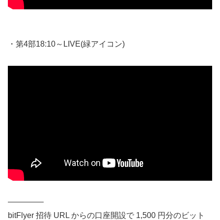
・第4部18:10～LIVE(緑アイコン)
————–
bitFlyer 招待 URL からの口座開設で 1,500 円分のビット