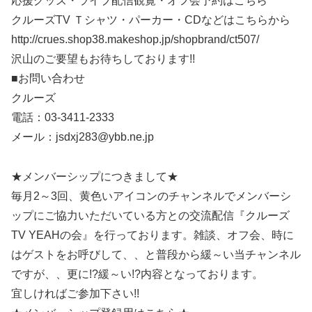
応援グッズ・ライブ配信観覧・オフ会予約はこちら
クルーズTV Ｔシャツ・パーカー・CDなどはこちらから
http://crues.shop38.makeshop.jp/shopbrand/ct507/
沢山のご要望もお待ちしております!!
■お問い合わせ
クルーズ
電話：03-3411-2333
メール：jsdxj283@ybb.ne.jp
★メンバーシップにつきまして★
毎月2～3回、黄色いアイコンのチャンネルでメンバーシ
ップにご協力いただいている方との交流配信『クルーズ
TV YEAHの会』を行っております。雑談、オフ会、時に
はゲストをお呼びして、、と普段から緩～い当チャンネル
ですが、、更に!?緩～い!?内容となっております。
宜しければご参加下さい!!