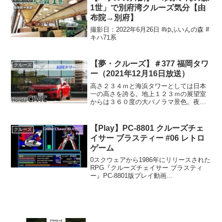
#プロ野球ニュー...
1世」で別府湾クルーズ気分【由
布院→別府】
撮影日：2022年6月26日 #ゆふいんの森 #
キハ71系
【夢・クルーズ】＃377 福岡タワ
クルーズ
ー（2021年12月16日放送）
高さ２３４ｍと海浜タワーとしては日本
一の高さを誇る。地上１２３ｍの展望室
からは３６０度の大パノラマ景色。夜景
１００選にも選ばれています。１２月２
５日までクリスマスイルミネーションで
彩られます。★ご紹介した車種：CIVIC★
【Play】PC-8801 クルーズチェ
クルーズ
福岡県 Honda...
イサー ブラスティー #06 レトロ
ゲーム
0スクウェアから1986年にリリースされた
RPG『クルーズチェイサー ブラスティ
ー』PC-8801版プレイ動画
#06COMPUTER LEARNING（コンピュー
ター・ランニング）：経験値
C.L.UNIT（C.L.ユニット）：経験値の記
憶容...