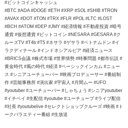
#ビットコインキャッシュ
#BTC #ADA #DOGE #ETH #XRP #SOL #SHIB #TRON
#AVAX #DOT #TON #TRX #FLR #POL #LTC #LOST
#BCH #ATOM #DEP #JMY #経済情報 #不動産投資 #暗号
通貨 #仮想通貨 #ビットコイン #NESARA #GESARA #ク
ルーズTV #T4b #T5 #ネサラ #ゲサラ #ベトナムドン #イ
ラクディナール #インドネシアルピア #経済ニュース
#BRICS会議 #株式市場 #世界情勢 #時事問題 #都市伝説 #
黄金時代 #風の時代 #経済 #ベーシックインカム #ニュー
ス #シニアユーチューバー #映画プロデューサー #番組制
作 #芸能事務所 #演出家 #宇宙人 #月間ムー #UFO
#youtuber #ユーチューバー #しゃちょう #シニアyoutuber
#イチベイ #生配信 #youtube #ユーチューブ #ライブ配信
#社長 #youtubelive #セレクトショップクルーズ #映画 #ト
ークバラエティー番組 #生放送