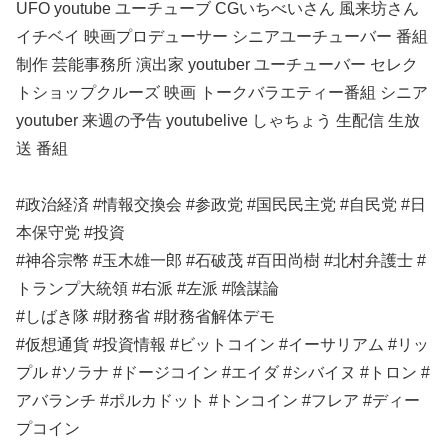
UFO youtube ユーチューブ CGいちべいさん 風来坊さん
イチベイ 映画プロデューサー シニアユーチューバー 番組
制作 芸能事務所 演出家 youtuber ユーチューバー セレク
トショップクルーズ 映画 トークバラエティー番組 シニア
youtuber 来週の予告 youtubelive しゃちょう 生配信 生放
送 番組
#政治経済 #情報交換会 #参政党 #国民民主党 #自民党 #日
本保守党 #投資
#神谷宗幣 #玉木雄一郎 #石破茂 #百田尚樹 #北村弁護士 #
トランプ大統領 #右派 #左派 #陰謀論
#しばき隊 #財務省 #財務省解体デモ
#仮想通貨 #投資情報 #ビットコイン #イーサリアム #リッ
プル #ソラナ #ドージコイン #エイダ #シバイヌ #トロン #
アバランチ #ポルカドット #トンコイン #フレア #ディー
プコイン