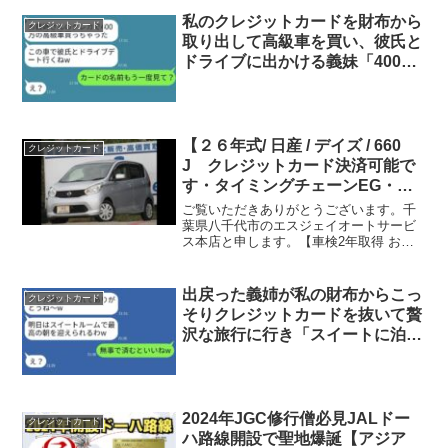
い方法11:30 オススメカード2枚楽天カー
ドヤフージャパンカード動画...
私のクレジットカードを財布から
クレジットカード
取り出して高級車を買い、彼氏と
ドライブに出かける義妹「400万
円で買えたよw」→勘違いしてい
るバカな義妹に真実を教えた時の
反応がwww
【２６年式/ 日産 / デイズ / 660
クレジットカード
J クレジットカード決済可能で
す・タイミングチェーンEG・車
検2年付お支払総額２３．９万
ご覧いただきありがとうございます。千
円】
葉県八千代市のエスジェイオートサービ
ス本店と申します。【車検2年取得 お支
払総額２３．９万円 オートローン カード
OKです!】・インパネCVT・キーレス・
純正ドアバイザー・ナビTV・タイミング
出戻った義姉が私の財布からこっ
クレジットカード
チェーンEG...
そりクレジットカードを抜いて贅
沢な旅行に行き「スイートに泊ま
るからｗ」と言っていた→他人の
お金で好き勝手に遊ぶ女性にある
真実を伝えた時の反応がwww
2024年JGC修行僧必見JALドー
クレジットカード
ハ路線開設で聖地爆誕【アジア