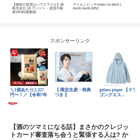
dカ
【徳島の賃貸はハウスマイル】徳
マイルノビッチ/mairu no bitch |
【
島市末広 1K アパート – 賃貸不動
dumb dumb [MV]
ド
産VR360度動画
カ
げ
スポンサーリンク
【酒のツマミになる話】まさかのクレジッ
トカード審査落ち会うと緊張する人は? か