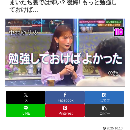
まいたち裏では怖い? 後悔! もっと勉強し
ておけば…
クレジットカード
X
Facebook
はてブ
LINE
Pinterest
コピー
2025.10.13