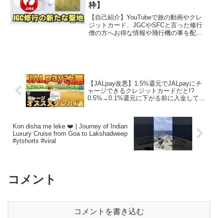
枠】
【自己紹介】YouTubeで旅の動画やクレ
ジットカード、JGCやSFCと言った修行
僧の方へお得な情報や飛行機の事を配信
しています♪【KAORU 3249TVオンライ
ンストア】修行僧Tシャツ絶賛販売中！是
非チャンネル登録お願いします！チャン
ネ...
【JALpay改悪】1.5%還元でJALpayにチ
ャージできるクレジットカードだと!?
0.5%→0.1%還元に下がる前に入金してお
きたいオススメクレカ4選
Kon disha me leke ❤️ | Journey of Indian
Luxury Cruise from Goa to Lakshadweep
#ytshorts #viral
コメント
コメントを書き込む