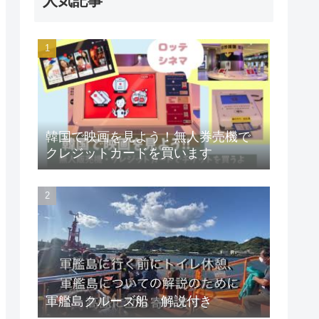
人気記事
韓国で映画を見よう！無人券売機で
クレジットカードを買います
軍艦島クルーズ船 解説付き