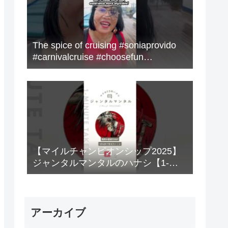
The spice of cruising #soniaprovido
#carnivalcruise #choosefun
#adventure #cruise #fun
【マイルチャンピオンシップ2025】
ジャンタルマンタルのハナシ【1-
MINUTE】#競馬
アーカイブ