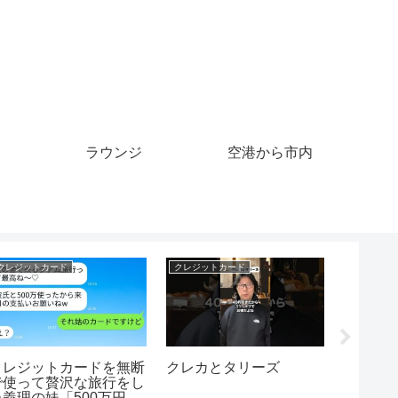
ラウンジ
空港から市内
クレジットカード
バックパッカー
クルーズ
クレジットカードでプレ
ギャングの街がやばすぎ
京都舞
イできるオンラインカジ
た#ギャング#バックパ
におけ
ノ5選
ッカー#メキシコ
ミナー