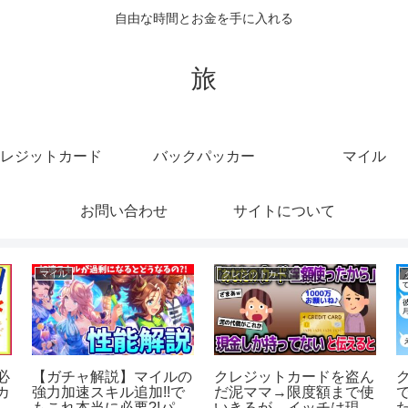
自由な時間とお金を手に入れる
旅
レジットカード
バックパッカー
マイル
お問い合わせ
サイトについて
マイル
クレジットカード
り
SPGアメックスで貯め
カード不正利用の詳細。
たポイントをANAやJAL
クレジットカード借金
も
のマイルに交換する方法
487万