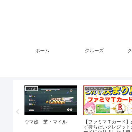
ホーム
クルーズ
ク
マイル
マイル
ズ
イリオスマイル【お魚レ
【あつ森】Bチーム取
トルト】 #shorts
放題と一般マイル券販
売 【スマブラ】誰で