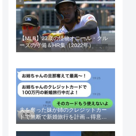
ベトナムドン イラクディナール
【MLB】23歳の怪物オニール・クル
ーズの守備＆HR集（2022年）
夫を奪った妹が姉のクレジットカー
ドで無断で新婚旅行を計画→得意げ
な妹に「カードは解約したから」と
伝えた時の反応が…ｗ