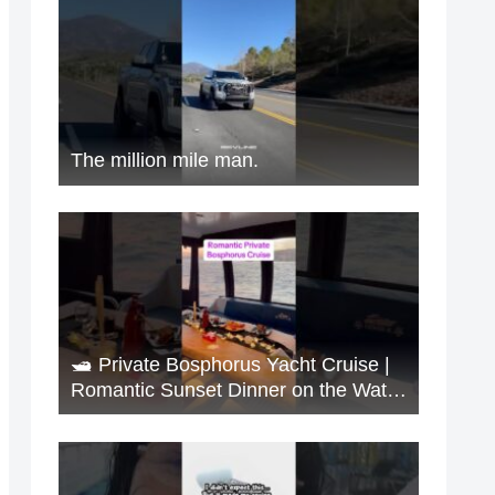
The million mile man.
🛥️ Private Bosphorus Yacht Cruise |
Romantic Sunset Dinner on the Water
🇹🇷✨