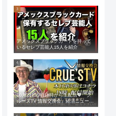
アメックスブラックカードを持って
いるセレブ芸能人15人を紹介
10月21日(月)18時から生配信💖『ク
ルーズTV 情報交換会』経済ニュース
投資 株式市場 新NISA 投資信託 仮想
通貨 ビットコイン 不動産投資 為替