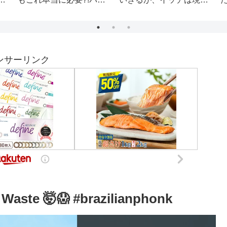
【効率の良い交換方法も
解説！】
ンサーリンク
Waste 🤯😱 #brazilianphonk