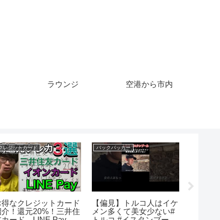
ラウンジ
空港から市内
クルーズ
マイル
マイル
夢クルーズ】530 油須
生涯の重要なマイルスト
This was
駅(2024年11月21日放
ーン 1000安打達成
hard to 
)
#shorts #fyp
マイルスト