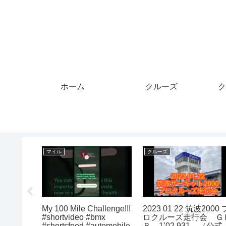
ホーム
クルーズ
ク
クレジットカード
マイル
人はイケ
【スカッとする話】勝手
いける【Pコードギア
少ない#
に私のクレジットカード
ヴィクトリアマイル
ンブール
を使う義姉「人の金で豪
GⅠ】パチンコも競馬