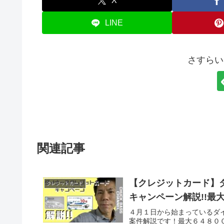
X
LINE
さすらい
関連記事
【クレジットカード】
クレジットカード
キャンペーン解説!!最
４月１日から始まっているダ
案件解説です！最大６４８００