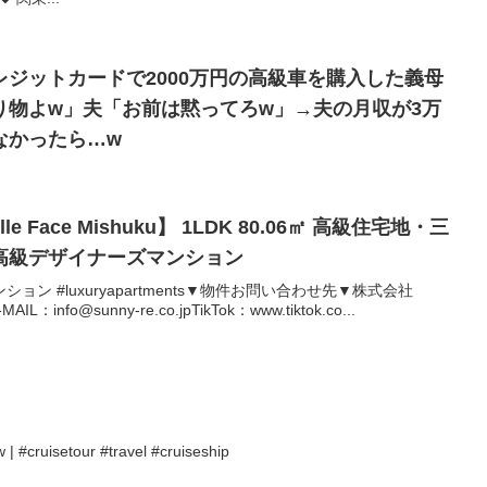
ジットカードで2000万円の高級車を購入した義母
り物よw」夫「お前は黙ってろw」→夫の月収が3万
なかったら…w
 Face Mishuku】 1LDK 80.06㎡ 高級住宅地・三
高級デザイナーズマンション
ョン #luxuryapartments▼物件お問い合わせ先▼​株式会社
IL：info@sunny-re.co.jpTikTok：www.tiktok.co...
w | #cruisetour #travel #cruiseship