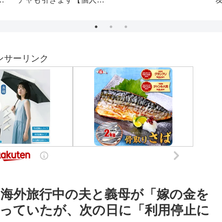
い
は誰だ？本命は〇〇で勝
×『劇場版 SPY×FAMILY
負！
CODE: White』特別コラ
ボ映像
ンサーリンク
海外旅行中の夫と義母が「嫁の金を
っていたが、次の日に「利用停止に