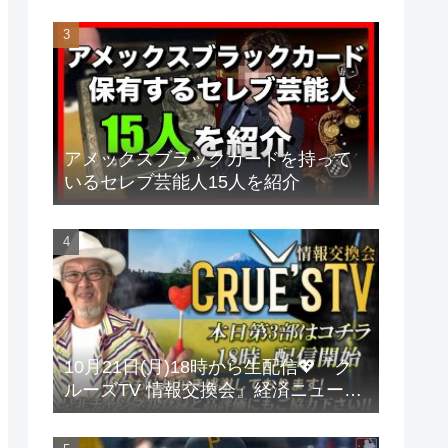
アメックスブラックカードを持って
いるセレブ芸能人15人を紹介
10月21日(月)18時から生配信💖『ク
ルーズTV 情報交換会』経済ニュース
投資 株式市場 新NISA 投資信託 仮想
通貨 ビットコイン 不動産投資 為替