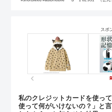
 #世界
遊サイコ〜」私「名義確
当てて最強になりた
パ #東欧
認しましたか？」→裏面
495ﾋﾟﾖ
を見た義姉の顔が…w
スポ
私のクレジットカードを使って
使って何がいけないの？」と言