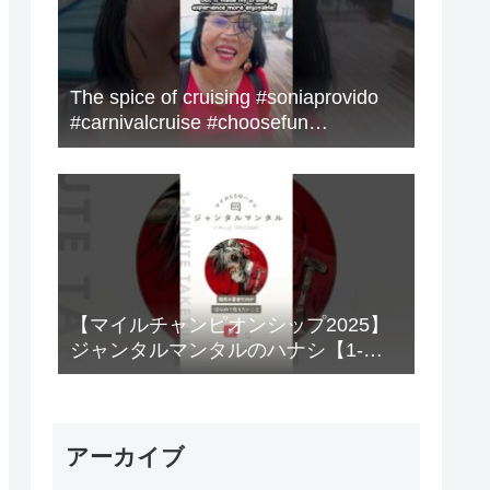
The spice of cruising #soniaprovido
#carnivalcruise #choosefun
#adventure #cruise #fun
【マイルチャンピオンシップ2025】
ジャンタルマンタルのハナシ【1-
MINUTE】#競馬
アーカイブ