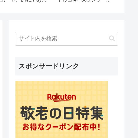
#mlbtheshow24
#likesha
スポンサードリンク