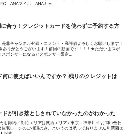
C、ANAマイル、ANAキャ...
だ間に合う！クレジットカードを使わずに予約する方
！是非チャンネル登録・コメント・高評価よろしくお願いします！
いただきありがとうございます！前回の動画です！！！★ただいまスポ
↓スポンサーになるとスポンサー限定...
ド何に使えばいいんですか？ 残りのクレジットは
ードが引き落としされていなかったのがわかった
0万円を節約✅ 対応エリアは関西エリア / 東京・神奈川✅ お問い合わ
では住宅ローンのご相談のみ、というのは承っておりません⬇︎ 関西エ
 関東...