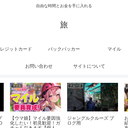
自由な時間とお金を手に入れる
旅
レジットカード
バックパッカー
マイル
お問い合わせ
サイトについて
マイル
クルーズ
ス
【マイルチャンピオンシ
映画『ミッション：イン
【
ップ南部杯2025】大混
ポッシブル／デッドレコ
原
も
戦！秋のダートマイル王
ニング PART ONE』
送