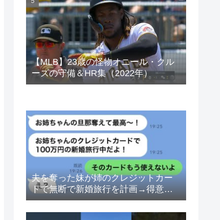
ベトナムドン イラクディナール
【MLB】23歳の怪物オニール・クル
ーズの守備＆HR集（2022年）
夫を奪った妹が姉のクレジットカー
ドで無断で新婚旅行を計画→得意げ
な妹に「カードは解約したから」と
伝えた時の反応が…ｗ