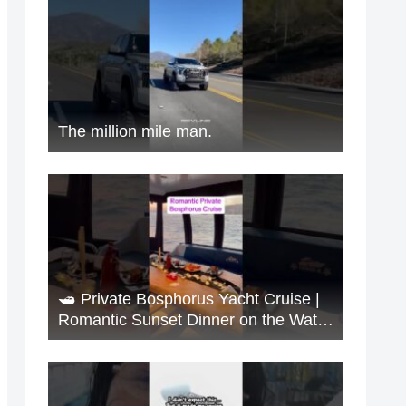
The million mile man.
🛥️ Private Bosphorus Yacht Cruise |
Romantic Sunset Dinner on the Water
🇹🇷✨