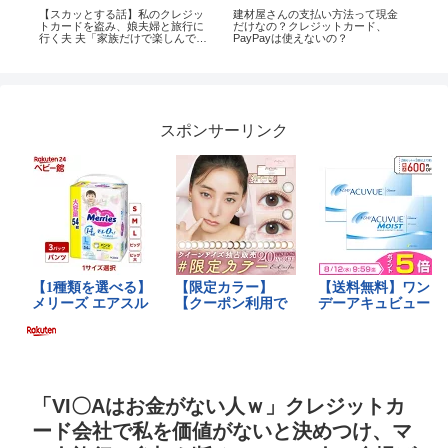
ロ
【スカッとする話】私のクレジッ
建材屋さんの支払い方法って現金
JA
トカードを盗み、娘夫婦と旅行に
だけなの？クレジットカード、
が
行く夫 夫「家族だけで楽しんでく
PayPayは使えないの？
る」 →私「え？カードは解約した
よ？」 夫「は？」結果
スポンサーリンク
「VI〇Aはお金がない人ｗ」クレジットカ
ード会社で私を価値がないと決めつけ、マ