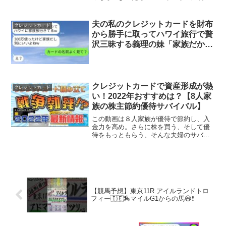
↓↓SNS運用代行やご相談窓口お問い合わ
せ↓案件・その他ご連絡はこちらからお願
い致します！→yotaro13579@gmail....
夫の私のクレジットカードを財布
クレジットカード
から勝手に取ってハワイ旅行で贅
沢三昧する義理の妹「家族だから
借りるのは当たり前だよねw」→
浮かれている彼女に現実を見せた
時の反応がwww
クレジットカードで資産形成が熱
クレジットカード
い！2022年おすすめは？【8人家
族の株主節約優待サバイバル】
この動画は８人家族が優待で節約し、入
金力を高め。さらに株を買う、そして優
待をもっともらう、そんな夫婦のサバイ
バルのVログです。投資は自己責任でお願
いします。#クレジットカード積み立て#
ポイント#ポンタ
【競馬予想】東京11R アイルランドトロ
フィー🇮🇪🏇マイルG1からの馬😃❗️