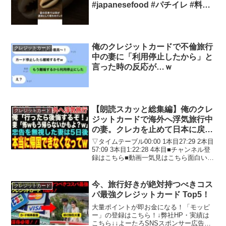
#japanesefood #パチイレ #料理
#パチ7 #slot #当たり動画 #大阪
屋酒店 #グルメ #お得グルメ
俺のクレジットカードで不倫旅行
クレジットカード
中の妻に「利用停止したから」と
言った時の反応が…ｗ
【朗読スカッと総集編】俺のクレ
クレジットカード
ジットカードで海外へ浮気旅行中
の妻。クレカを止めて日本に戻れ
なくした上に、こっそり引越しす
▽タイムテーブル00:00 1本目27:29 2本目
ると…w【修羅場】
57:09 3本目1:22:28 4本目■チャンネル登
録はこちら■動画一気見はこちら面白いと
思った方は、高評価ボタン・チャンネル
登録をお願いします！コメントもお気軽
に書き込んでください！※...
今、旅行好きが絶対持つべきコス
クレジットカード
パ最強クレジットカード Top5！
大量ポイントが即お金になる！「モッピ
ー」の登録はこちら！↓弊社HP・実績は
こちら↓↓よーたろSNSスポンサー広告