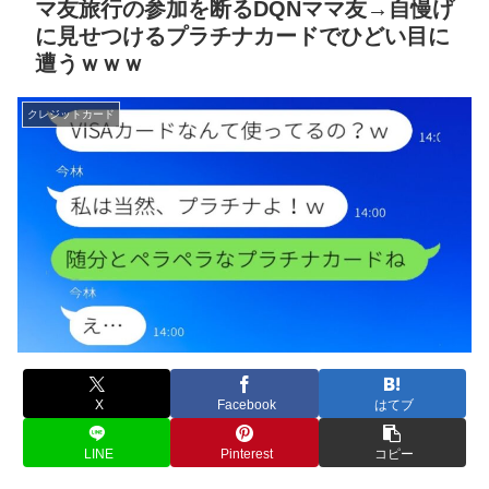
マ友旅行の参加を断るDQNママ友→自慢げ
に見せつけるプラチナカードでひどい目に
遭うｗｗｗ
クレジットカード
X
Facebook
はてブ
LINE
Pinterest
コピー