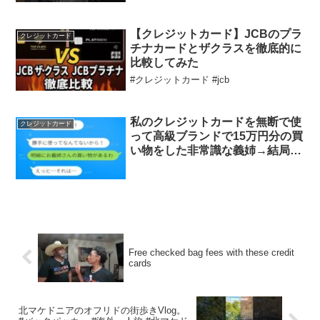
【クレジットカード】JCBのプラ
クレジットカード
チナカードとザクラスを徹底的に
比較してみた
#クレジットカード #jcb
私のクレジットカードを無断で使
クレジットカード
って高級ブランドで15万円分の買
い物をした非常識な義姉→結局全
てを失うことにｗｗｗｗ
Free checked bag fees with these credit
cards
北マケドニアのオフリドの街歩きVlog。