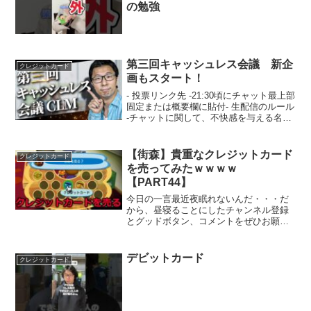
の勉強
第三回キャッシュレス会議 新企
クレジットカード
画もスタート！
- 投票リンク先 -21:30頃にチャット最上部
固定または概要欄に貼付- 生配信のルール
-チャットに関して、不快感を与える名前
のユーザー・コメント、宣伝目的の投稿
は読みません。- 第三回キャッシュレス会
議（以下、CLM） -１．国際ブラン...
【街森】貴重なクレジットカード
クレジットカード
を売ってみたｗｗｗｗ
【PART44】
今日の一言最近夜眠れないんだ・・・だ
から、昼寝ることにしたチャンネル登録
とグッドボタン、コメントをぜひお願い
いたします！→ スポンサー様募集中で
す！ただ、月額500円かかるので、無理の
ない方だけよろしくお願いいたします！
デビットカード
クレジットカード
twitterin...