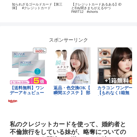
ーク
知られざるゴールドカード【第三
【クレジットカードあるある】iD
香
行
弾】 #クレジットカード
とEdy聞きまちがえるやつ
ジ
PART12 #shorts
バッ
#香
ト
スポンサーリンク
私のクレジットカードを使って、婚約者と
不倫旅行をしている妹が、略奪についての