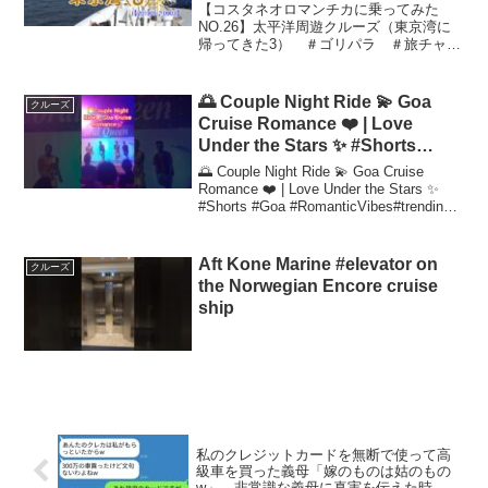
＃阪急交通社 ＃トラピックス
【コスタネオロマンチカに乗ってみた
＃ごりチャン ＃クラブツーリズ
NO.26】太平洋周遊クルーズ（東京湾に
帰ってきた3） ＃ゴリパラ ＃旅チャン
ム ＃日本旅行 ＃羽田空港 ＃
ネル ＃旅チャン ＃旅 ＃東京湾 ＃
東京湾
コスタ
🌅 Couple Night Ride 💫 Goa
クルーズ
Cruise Romance ❤️ | Love
Under the Stars ✨ #Shorts
#Goa #RomanticVibes
🌅 Couple Night Ride 💫 Goa Cruise
Romance ❤️ | Love Under the Stars ✨
#Shorts #Goa #RomanticVibes#trending
#youtubeshorts...
Aft Kone Marine #elevator on
クルーズ
the Norwegian Encore cruise
ship
私のクレジットカードを無断で使って高
級車を買った義母「嫁のものは姑のもの
w」→非常識な義母に真実を伝えた時の