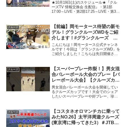
報 世界情勢 RV GESARA 黄金時
★10月19日(土)のスケジュール★『クル
代 ベトナムドン イラクディナー
ーズTV 情報交換会 生配信』・第1部
17:00～LIVE・第2部17:25～LIVE・第3部
ル ベーシックインカム
17:50～LIVE『君島みすずのきみしま目
線。』・第1部19:00～LIVE・第2部19:30
～LIV...
【前編】岡モータース待望の新モ
クルーズ
デル！グランクルーズWDをご紹
介します！#グランクルーズ
#fiat #ducato
こんにちは！岡モータース公式チャンネ
ルです！今回は「グランクルーズWD」を
ご紹介しました！こちらは先日開催され
た「ジャパンキャンピングカーショー
2023」で鮮烈なデビューを飾った新型キ
ャンピングカーです✨・グランクルーズ
【スーパープレー炸裂！】男女混
クルーズ
🌟「FIAT PRO...
合バレーボール大会のプレー【バ
レーボール大会】【クルーズカッ
プ】#shorts#バレーボール#混合
男女混合バレーボール大会を開催してい
バレーボール
るクルーズカップです！大会でのシェア
したいスーパープレーや好プレー、珍プ
レーをショート動画で配信してます！ぜ
ひチャンネル登録よろしくお願います！
【チャンネル登録はこちらから】クルー
【コスタネオロマンチカに乗って
クルーズ
ズカップInstgram...
みたNO.26】太平洋周遊クルーズ
(東京湾に帰ってきた3）＃JTB