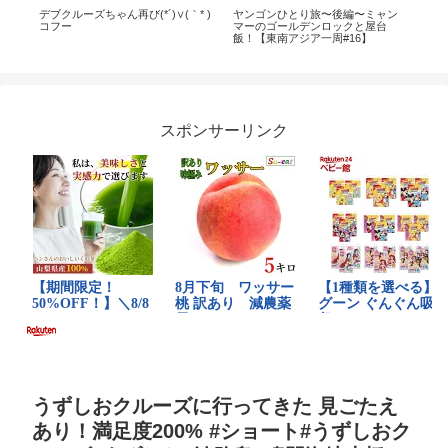
イ
デブクルーズちゃん再び(*´)∨(｀* )
ヤンゴンひとり旅〜後編〜ミャン
三
？
コフー
マーのゴールデンロックと屋台
住友
飯！【東南アジア一周#16】
過
スポンサーリンク
うずしおクルーズに行ってきた 見ごたえ
あり！満足度200% #ショート#うずしおク