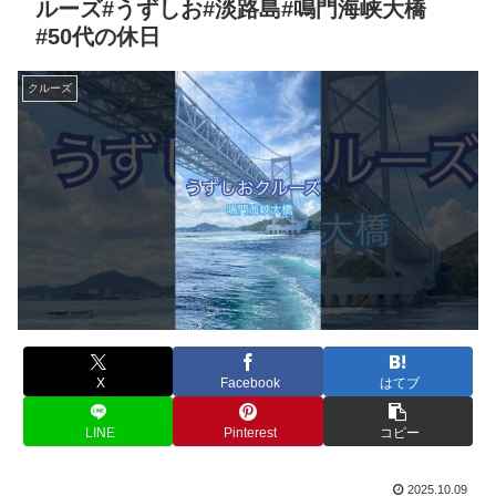
ルーズ#うずしお#淡路島#鳴門海峡大橋
#50代の休日
クルーズ
X
Facebook
はてブ
LINE
Pinterest
コピー
2025.10.09