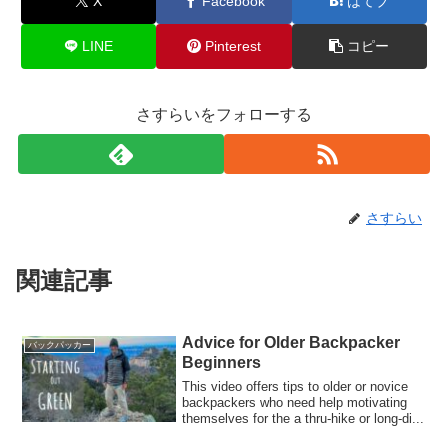
X
Facebook
はてブ
LINE
Pinterest
コピー
さすらいをフォローする
さすらい
関連記事
Advice for Older Backpacker
バックパッカー
Beginners
This video offers tips to older or novice
backpackers who need help motivating
themselves for the a thru-hike or long-di...