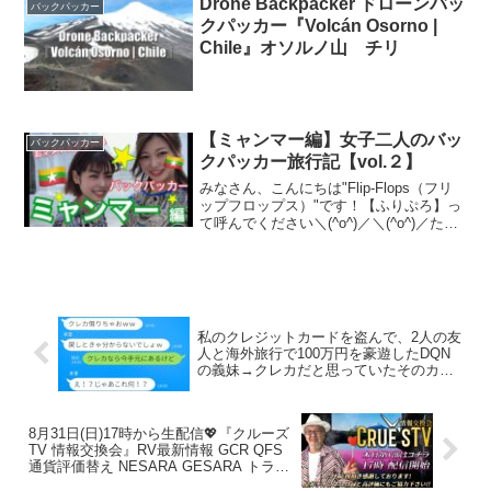
Drone Backpacker ドローンバッ
バックパッカー
「いいね」や「チャ...
クパッカー『Volcán Osorno |
Chile』オソルノ山 チリ
【ミャンマー編】女子二人のバッ
バックパッカー
クパッカー旅行記【vol.２】
みなさん、こんにちは"Flip-Flops（フリ
ップフロップス）"です！【ふりぷろ】っ
て呼んでください＼(^o^)／＼(^o^)／ただ
いま東南アジアでバックパッカーに挑戦
中！！！の２３歳おマヌケ２人組です！
２人にとって初めての挑戦、色々なこ...
私のクレジットカードを盗んで、2人の友
人と海外旅行で100万円を豪遊したDQN
の義妹→クレカだと思っていたそのカー
ドが実は…ｗｗｗｗ
8月31日(日)17時から生配信💖『クルーズ
TV 情報交換会』RV最新情報 GCR QFS
通貨評価替え NESARA GESARA トラン
プ大統領 ベトナムドン イラクディナール