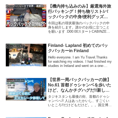
【機内持ち込みのみ】厳選海外旅
バックパッカー
行パッキング！持ち物リスト/バ
ックパックの中身/便利グッズ紹
介/収納のコツ/目指せミニマリス
今回は私の現状最強のバックパックの中
ト
身を紹介します。誰かのお役に立つこと
を願います :D00:00スタートCABINZERO
バックパック00:57【衣類】旅行用圧縮袋
(灰)旅行用圧縮袋(黒)ザックカバー
UNIQLOウルトラライトダウン01:...
Finland- Lapland 初めてのバッ
バックパッカー
クパッカーin Finland
Hello everyone. I am Yu Travel.Thanks
for watching my videos. I had finished my
studies in Ireland and went on a one-
mon...
【世界一周バックパッカーの旅】
バックパッカー
No.61 首都ドゥシャンベを歩いた
けど、なんかチグハグだ!!新しい
建物建てる前にエスカレーター直
タジキスタンも最後の街、首都のドゥシ
して欲しい。観光スポット一挙紹
ャンベへ!! 人はあったかいし、すごくい
いところ!!だけどもだけど。。。国立博物
介!! (9カ国目タジキスタン共和国)
館でかいけど、エスカレータ壊れと
る〜。安宿は高級ホテルの最上階。謎が
謎を呼ぶ街。ドゥシャンベです!! ぜひ