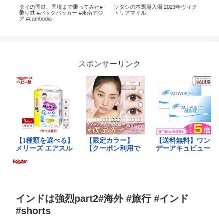
タイの国鉄、国境まで乗ってみた#
ソダシの本馬場入場 2023年ヴィク
人
乗り鉄 #バックパッカー #東南アジ
トリアマイル
いな
ア #cambodia
森
スポンサーリンク
インドは強烈part2#海外 #旅行 #インド
#shorts