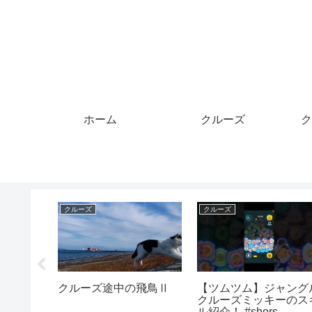
ホーム
クルーズ
ク
クルーズ
クルーズ
財布から
コスタ・セレーナ クル
Coast to Cruise: Aussi
トカード
ーズ船 #石垣島 #沖縄
Muscle & Euro Cars
クラブで
#japan #sea
Meetup!