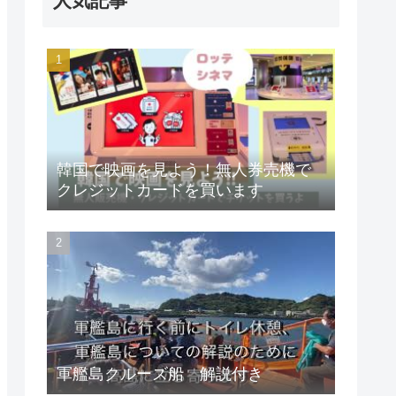
人気記事
韓国で映画を見よう！無人券売機で
クレジットカードを買います
軍艦島クルーズ船 解説付き