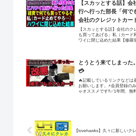
【スカッとする話】会
クレジットカード
行へ行った部長「何で
会社のクレジットカー
場
【スカッとする話】会社のク
も買ってあげる」私（カード
ワイに閉じ込めた結果【修羅場#朗
とうとう来てしまった
クレジットカード
💳
🔥記載しているリンクなど
お願いします。⚡️会員登録の
ゃオススメです‼️✅1年間、無
【lovehawks】久々に新し