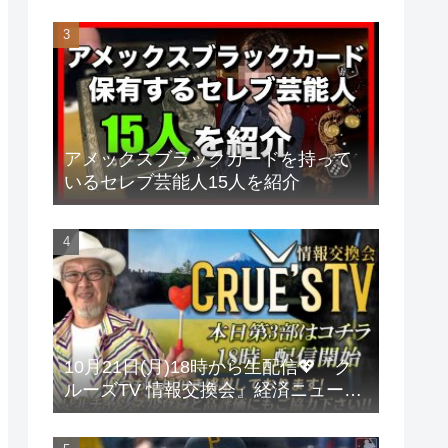
アメックスブラックカードを持って
いるセレブ芸能人15人を紹介
10月21日(月)18時から生配信💖『ク
ルーズTV 情報交換会』経済ニュース
投資 株式市場 新NISA 投資信託 仮想
通貨 ビットコイン 不動産投資 為替