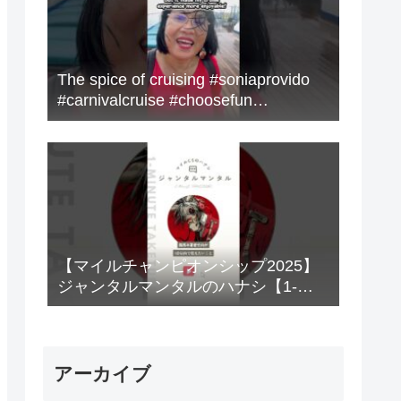
The spice of cruising #soniaprovido
#carnivalcruise #choosefun
#adventure #cruise #fun
【マイルチャンピオンシップ2025】
ジャンタルマンタルのハナシ【1-
MINUTE】#競馬
アーカイブ