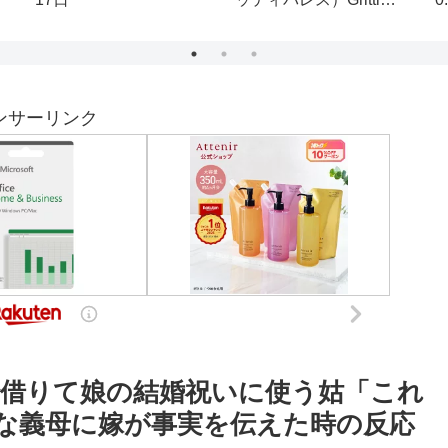
クパッカーtoraiの世界
った母さんに渡した。家
旅】一人旅 惣菜 屋台
族だし文句ないだろ」私
間
飯 ベトナム ラオス
は離婚届を即提出→後
タイ周遊
日、高級旅館に泊まった
V
義母から慌てて連絡「支
払いができない！
ンサーリンク
借りて娘の結婚祝いに使う姑「これ
な義母に嫁が事実を伝えた時の反応