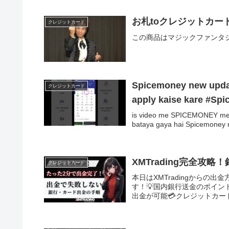
お札toクレジットカー
クレジットカード
この商品はマジックファンタ
Spicemoney new update
クレジットカード
apply kaise kare #Spi
is video me SPICEMONEY me sb
bataya gaya hai Spicemoney 
XMTrading完全
クレジットカード
本日はXMTradingから
す！💡国内銀行送金のポイン
出金が可能💳クレジットカード