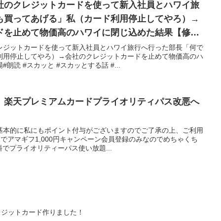
社のクレジットカードを使って新入社員とハワイ旅
も買ってあげる」私（カード利用停止してやろ）→
ドを止めて物価高のハワイに閉じ込めた結果【修羅
レジットカードを使って新入社員とハワイ旅行へ行った部長「何で
利用停止してやろ）→会社のクレジットカードを止めて物価高のハ
読 #スカッと #スカッとする話 #...
。楽天プレミアムカードプライオリティパス改悪へ
は基本的に私にもポイント付与がございますのでご了承の上、ご利用
みでアマギフ1,000円キャンペーン会員登録のみなのでめちゃくち
料でプライオリティーパス使い放題...
いクレジットカード作りました！