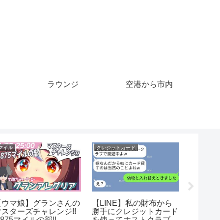
ラウンジ
空港から市内
クルーズ
クルーズ
クルーズ
『カリブ海クルーズと春
「【Racer Challenge】
ビーン
の息吹を感じるモントリ
プロクルーズ走行会！
ルーズ
オール11日間／憧れの5
TC1000！FFで初練
された 