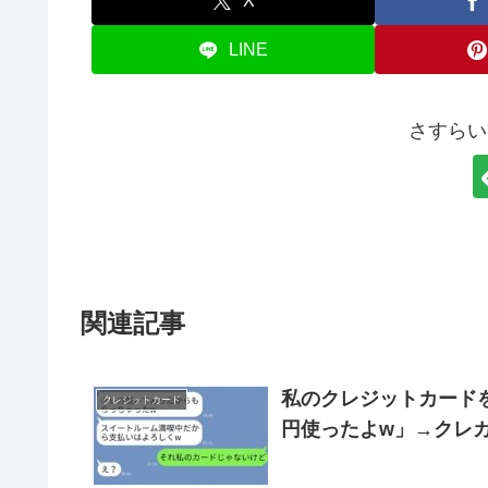
X
LINE
さすらい
関連記事
私のクレジットカード
クレジットカード
円使ったよw」→クレ