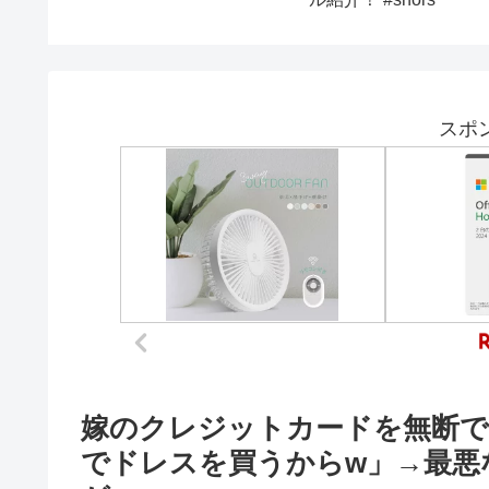
の物は私
とカード
伝えた時
スポ
嫁のクレジットカードを無断で
でドレスを買うからw」→最悪