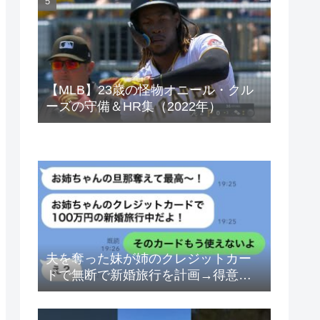
ベトナムドン イラクディナール
【MLB】23歳の怪物オニール・クル
ーズの守備＆HR集（2022年）
夫を奪った妹が姉のクレジットカー
ドで無断で新婚旅行を計画→得意げ
な妹に「カードは解約したから」と
伝えた時の反応が…ｗ