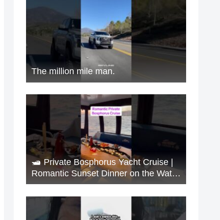
The million mile man.
🛥️ Private Bosphorus Yacht Cruise |
Romantic Sunset Dinner on the Water
🇹🇷✨