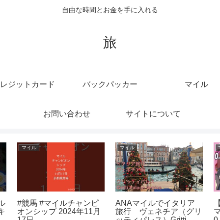
自由な時間とお金を手に入れる
旅
レジットカード
バックパッカー
マイル
お問い合わせ
サイトについて
バックパッカー
クレジットカード
e
ローカルフード求めて
【スカッとする話】私
(タイ)チェンマイ ラン
「私のクレジットカード
パーン移動編【えせバッ
が消えた」夫「旅行に行