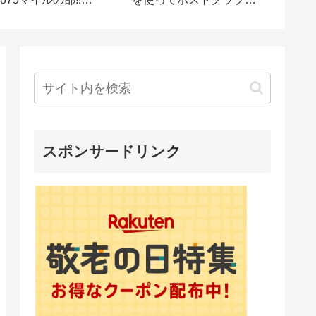
カ国周遊クルーズ11日
習！・その2」 #64
』2019年11月30日
One’s Voice Channel
（土）テレビ放送
ol.688
スポンサードリンク