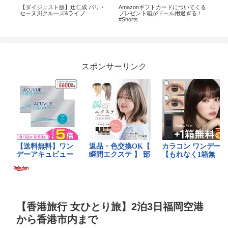
分解
【ダイジェスト版】辻仁成 パリ・
Amazonギフトカードについてくる
【
もん
セーヌ川クルーズ&ライブ
プレゼント箱がドール用過ぎる！
ル
#Shorts
スポンサーリンク
【香港旅行 女ひとり旅】2泊3日福岡空港
から香港市内まで