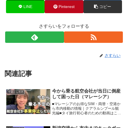
LINE
Pinterest
コピー
さすらいをフォローする
さすらい
関連記事
今から乗る航空会社が当日に倒産
空港から市内
して困った日（マレーシア）
■マレーシアのお得なSIM・両替・空港か
ら市内移動の情報｜クアラルンプール観
光編■タイ旅行初心者のための動画はこち
らタイ旅行初心者のためのSIM・両替・
ホテル情報■タイ旅行の旅費節約初心者必
見！タイの電車の乗り方■ベトナム旅行の