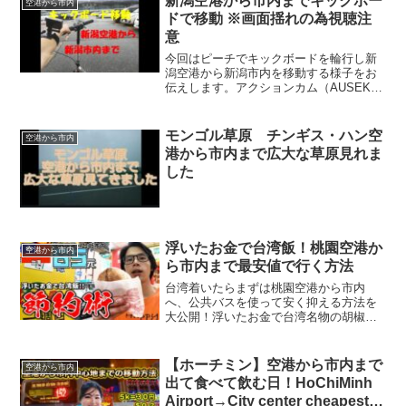
新潟空港から市内までキックボー
空港から市内
初心者のため...
ドで移動 ※画面揺れの為視聴注
意
今回はピーチでキックボードを輪行し新
潟空港から新潟市内を移動する様子をお
伝えします。アクションカム（AUSEK
TB‐5K S81）を初利用のアームマウント
で腕に固定しながら撮影しているので画
面が傾いたり揺れたりしてます。酔いや
モンゴル草原 チンギス・ハン空
空港から市内
すい方は視聴...
港から市内まで広大な草原見れま
した
浮いたお金で台湾飯！桃園空港か
空港から市内
ら市内まで最安値で行く方法
台湾着いたらまずは桃園空港から市内
へ、公共バスを使って安く抑える方法を
大公開！浮いたお金で台湾名物の胡椒餅
を食べちゃおう！0:00 桃園空港から市
内まで最安値で行く方法2:21 本日のお
宿「We Come Hostel」4:13 孤独のグ
【ホーチミン】空港から市内まで
空港から市内
ル...
出て食べて飲む日！HoChiMinh
Airport→City center cheapest &