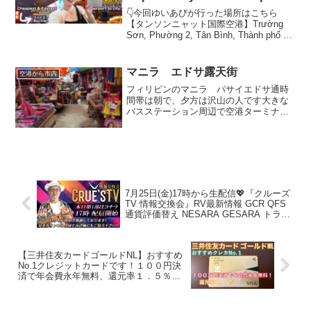
fastest way!
👇今回ゆいあびが行った場所はこちら
【タンソンニャット国際空港】Trường
Sơn, Phường 2, Tân Bình, Thành phố Hồ
Chí Minh, ベトナム【ブイビエン通り】
107-79 Đ. Bùi Viện, P...
マニラ エドサ露天街
空港から市内
フィリピンのマニラ パサイエドサ通時
間帯は朝で、夕方は沢山の人です大きな
バスステーション周辺で空港ターミナル
３からバスで25ペソ ここエドサパサイ
に到着です空港から市内最安値です
7月25日(金)17時から生配信💖『クルーズ
TV 情報交換会』RV最新情報 GCR QFS
通貨評価替え NESARA GESARA トラン
プ大統領 ベトナムドン イラクディナール
ベーシックインカム
【三井住友カードゴールドNL】おすすめ
No.1クレジットカードです！１００円決
済で年会費永年無料、還元率１．５％の
コスパ最強カードです！＊学び編９ ＃
クレジットカード ＃クレカ ＃三井住
友カード