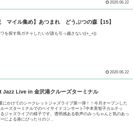
2020.06.22
況 マイル集め】あつまれ どうぶつの森【15】
ワを探す島ガチャしたいが誰も引っ越さない((+_+))
2020.06.22
et Jazz Live in 金沢港クルーズターミナル
ら夏にかけてのシークレットジャズライブ第一弾！！今月オープンした
クルーズターミナルでのベイサイドコンサート｢中本美智子カルテッ
よるジャズライブの様子です。透明感ある歌声のみっちゃんと気のあっ
ーによる港にぴったりのジ...