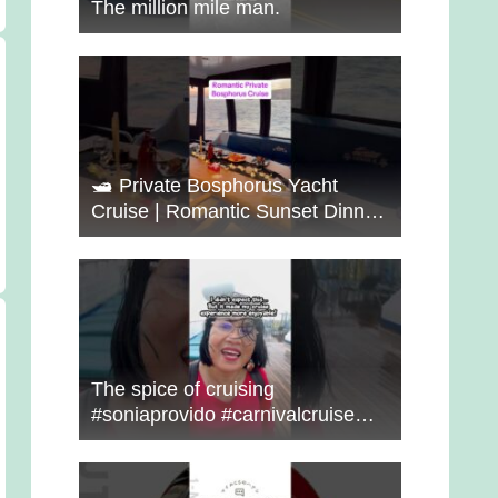
The million mile man.
🛥️ Private Bosphorus Yacht
Cruise | Romantic Sunset Dinner
on the Water 🇹🇷✨
The spice of cruising
#soniaprovido #carnivalcruise
#choosefun #adventure #cruise
#fun