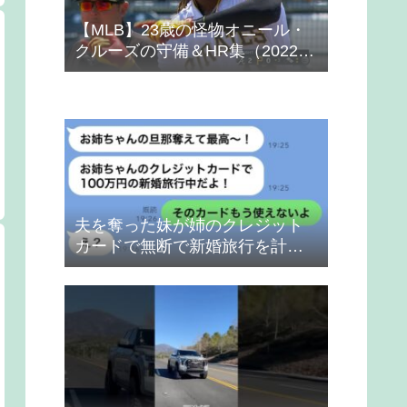
【MLB】23歳の怪物オニール・
クルーズの守備＆HR集（2022
年）
夫を奪った妹が姉のクレジット
カードで無断で新婚旅行を計画
→得意げな妹に「カードは解約
したから」と伝えた時の反応
が…ｗ