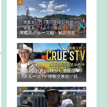
軍艦島クルーズ船 解説付き
10月21日(月)18時から生配信💖
『クルーズTV 情報交換会』経済
ニュース 投資 株式市場 新NISA
投資信託 仮想通貨 ビットコイン
不動産投資 為替 ベトナムドン イ
ラクディナール