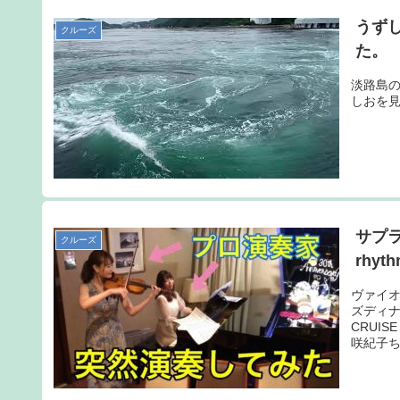
うず
クルーズ
た。
淡路島
しおを
サプラ
クルーズ
rhyt
ヴァイオ
ズディナ
CRUI
咲紀子ち