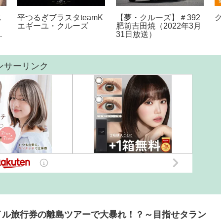
ス
平つるぎブラスタteamK
【夢・クルーズ】＃392
エギーユ・クルーズ
肥前吉田焼（2022年3月
2
31日放送）
ス
ア
こ
ンサーリンク
子
イル旅行券の離島ツアーで大暴れ！？～目指せタラン