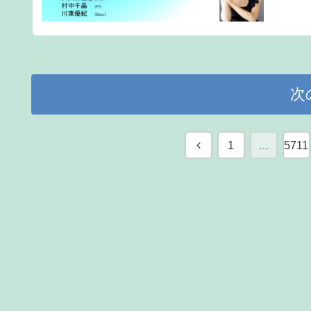
次
前
1
…
5711
へ