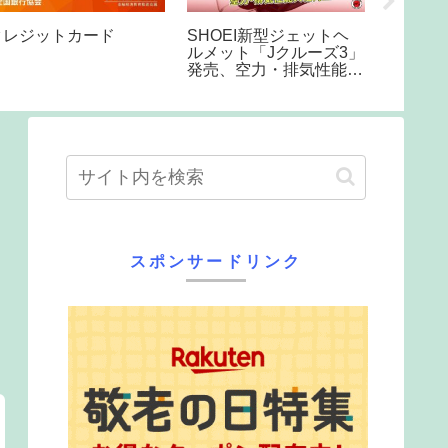
クレジットカード
SHOEI新型ジェットヘ
🌟 The 
ルメット「Jクルーズ3」
That Eve
発売、空力・排気性能大
#ItsASm
幅向上 | バイクの情報
#Disney
#Timele
スポンサードリンク