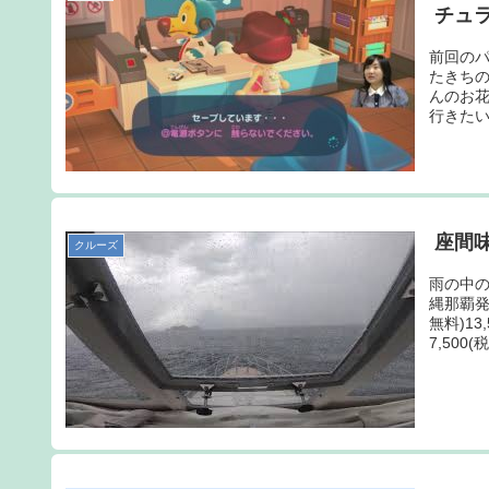
チュ
前回のパ
たきち
んのお
行きたい
座間
クルーズ
雨の中
縄那覇
無料)13
7,500(税