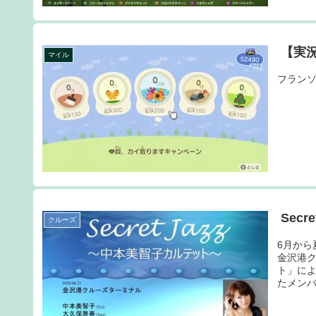
【実
マイル
フランソ
Secr
クルーズ
6月か
金沢港
ト」に
たメンバ