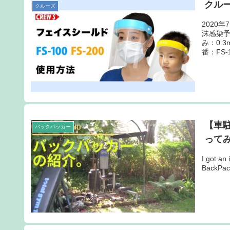
クルー
クルーズ
2020
沫感染予
み：0
番：FS-1
【車
バックパッカー
って
I got an 
BackP