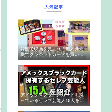
人気記事
韓国で映画を見よう！無人券売
機でクレジットカードを買いま
す
アメックスブラックカードを持
っているセレブ芸能人15人を紹
介