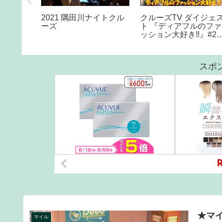
レジットカー
2021 隅田川ナイトクル
クルーズTV ダイジェ
の集まり
ーズ
ト 『ディアフルのファ
P:30.0]
ッション大好き‼️』#29
M:0]
グラビア アイドル コ
プレ モデル 出演 ディ
フル 陽向あいみ 浜辺
スポ
はる 七海李絵 喜楽悦
★マ
マイル