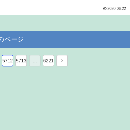
2020.06.22
のページ
次
5712
5713
…
6221
へ