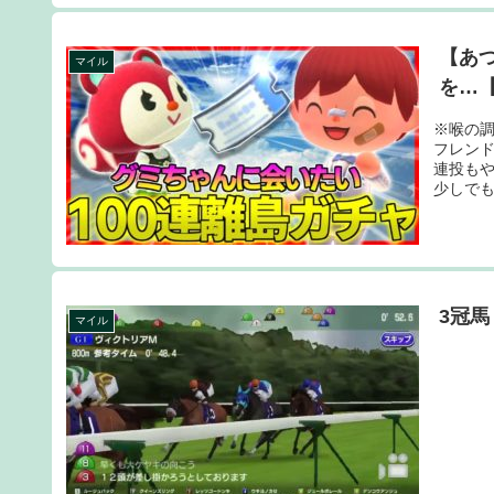
【あつ
マイル
を…
※喉の調
フレン
連投も
少しでも
3冠馬
マイル